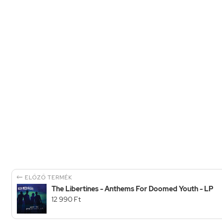

ELŐZŐ TERMÉK
The Libertines - Anthems For Doomed Youth - LP
12 990 Ft