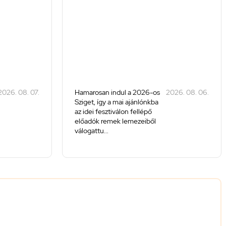
2026. 08. 07.
Hamarosan indul a 2026-os
2026. 08. 06.
Sziget, így a mai ajánlónkba
az idei fesztiválon fellépő
előadók remek lemezeiből
válogattu...