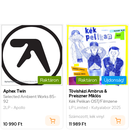
Raktáron
Raktáron
Újdonság!
Aphex Twin
Tövisházi Ambrus &
Preiszner Miklós
Selected Ambient Works 85-
92
Kék Pelikan OST/Filmzene
2LP - Apollo
LP Limited - Kutyalabor 2025
Számozott, kék vinyl
10 990 Ft
11 989 Ft