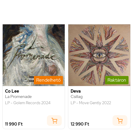
Rendelhető
Raktáron
Co Lee
Deva
La Promenade
Csillag
LP - Golem Records 2024
LP - Move Gently 2022
11 990 Ft
12 990 Ft