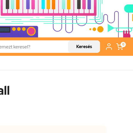
0
Keresés
ll