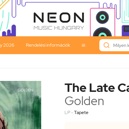
ay 2026
Rendelési információk

The Late Ca
Golden
LP -
Tapete