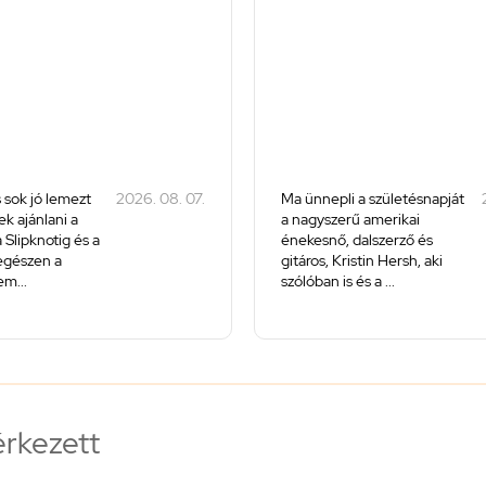
 sok jó lemezt
2026. 08. 07.
Ma ünnepli a születésnapját
k ajánlani a
a nagyszerű amerikai
 Slipknotig és a
énekesnő, dalszerző és
 egészen a
gitáros, Kristin Hersh, aki
m...
szólóban is és a ...
érkezett