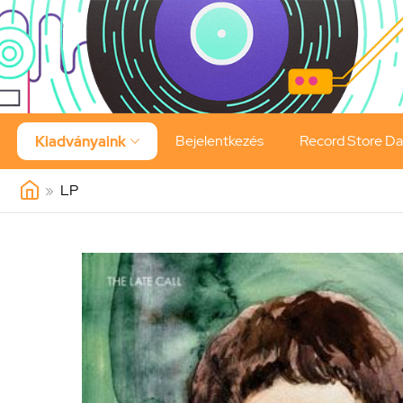
Bejelentkezés
Record Store D
Kiadványaink

»
LP