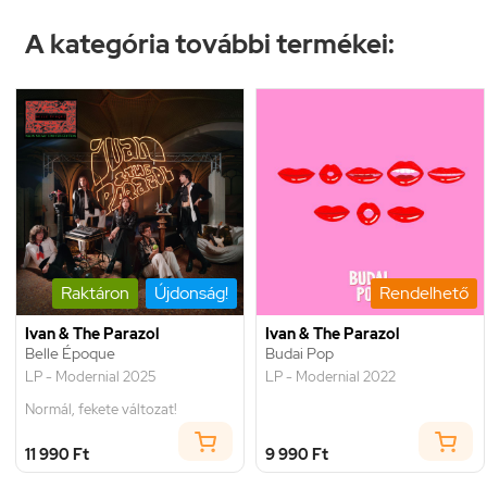
A kategória további termékei:
Raktáron
Újdonság!
Rendelhető
Ivan & The Parazol
Ivan & The Parazol
Belle Époque
Budai Pop
LP - Modernial 2025
LP - Modernial 2022
Normál, fekete változat!
11 990 Ft
9 990 Ft