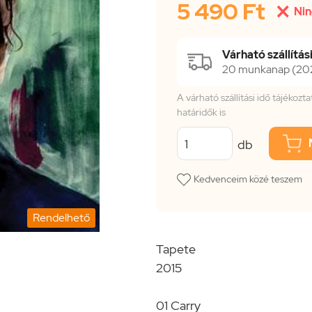
5 490 Ft

Nin
Várható szállítási
20 munkanap (2026
A várható szállítási idő tájékoz
határidők is
db
Kedvenceim közé teszem
Rendelhető
Tapete
2015
01 Carry