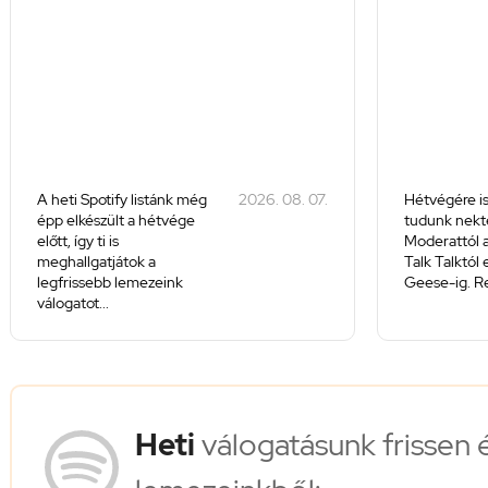
A heti Spotify listánk még
2026. 08. 07.
Hétvégére is
épp elkészült a hétvége
tudunk nekte
előtt, így ti is
Moderattól a
meghallgatjátok a
Talk Talktól
legfrissebb lemezeink
Geese-ig. Re
válogatot...
Heti
válogatásunk frissen 