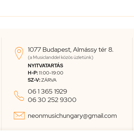
1077 Budapest, Almássy tér 8.

(a Musiclanddel közös üzletünk)
NYITVATARTÁS
H-P:
11:00-19:00
SZ-V:
ZÁRVA
06 1 365 1929

06 30 252 9300

neonmusichungary@gmail.com