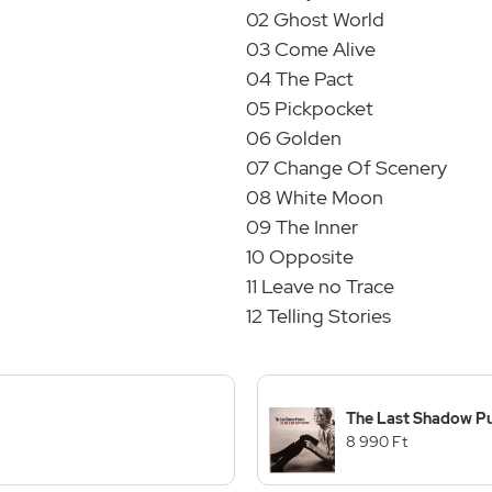
02 Ghost World
03 Come Alive
04 The Pact
05 Pickpocket
06 Golden
07 Change Of Scenery
08 White Moon
09 The Inner
10 Opposite
11 Leave no Trace
12 Telling Stories
The Last Shadow Pu
8 990 Ft