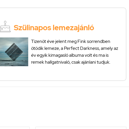
Szülinapos lemezajánló
Tizenöt éve jelent meg Fink sorrendben
ötödik lemeze, a Perfect Darkness, amely az
év egyik kimagasló albuma volt és ma is
remek hallgatnivaló, csak ajánlani tudjuk.