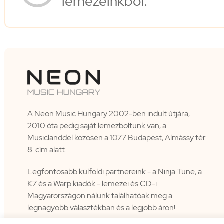
lemezeinkből:
A Neon Music Hungary 2002-ben indult útjára,
2010 óta pedig saját lemezboltunk van, a
Musiclanddel közösen a 1077 Budapest, Almássy tér
8. cím alatt.
Legfontosabb külföldi partnereink - a Ninja Tune, a
K7 és a Warp kiadók - lemezei és CD-i
Magyarországon nálunk találhatóak meg a
legnagyobb választékban és a legjobb áron!