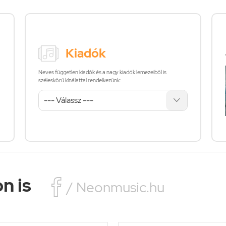
Kiadók
Neves független kiadók és a nagy kiadók lemezeiből is
széleskörű kínálattal rendelkezünk:
n is

/ Neonmusic.hu