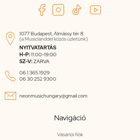
1077 Budapest, Almássy tér 8.

(a Musiclanddel közös üzletünk)
NYITVATARTÁS
H-P:
11:00-19:00
SZ-V:
ZÁRVA

06 1 365 1929
06 30 252 9300

neonmusichungary@gmail.com
Navigáció
Vásárlói fiók