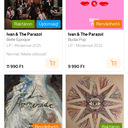
Raktáron
Újdonság!
Rendelhető
Ivan & The Parazol
Ivan & The Parazol
Belle Époque
Budai Pop
LP - Modernial 2025
LP - Modernial 2022
Normál, fekete változat!
11 990 Ft
9 990 Ft
Rendelhető
Raktáron