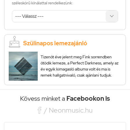
széleskörű kínálattal rendelkezünk:
Szülinapos lemezajánló
Tizenöt éve jelent meg Fink sorrendben
ötödik lemeze, a Perfect Darkness, amely az
év egyik kimagasló albuma volt és ma is
remek hallgatnivaló, csak ajánlani tudjuk.
Kövess minket a
Facebookon is

/ Neonmusic.hu