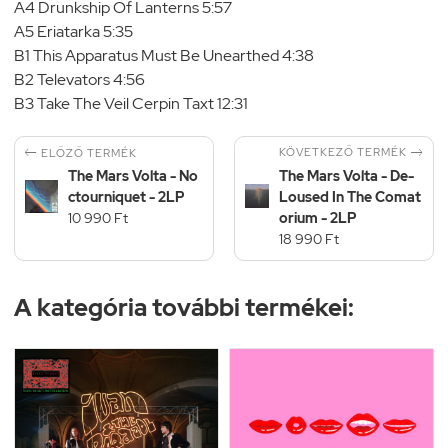
A4 Drunkship Of Lanterns 5:57
A5 Eriatarka 5:35
B1 This Apparatus Must Be Unearthed 4:38
B2 Televators 4:56
B3 Take The Veil Cerpin Taxt 12:31


KÖVETKEZŐ TERMÉK
ELŐZŐ TERMÉK
The Mars Volta - No
The Mars Volta - De-
ctourniquet - 2LP
Loused In The Comat
10 990 Ft
orium - 2LP
18 990 Ft
A kategória további termékei: