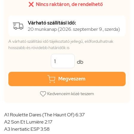

Nincs raktáron, de rendelhető
Várható szállítási idő:
20 munkanap (2026. szeptember 9., szerda)
A várható szállítási idő tájékoztató jellegű, előfordulhatnak
hosszabb és rövidebb határidők is
db
Megveszem
Kedvenceim közé teszem
A1 Roulette Dares (The Haunt Of) 6:37
A2 Son Et Lumière 2:17
A3 Inertiatic ESP 3:58