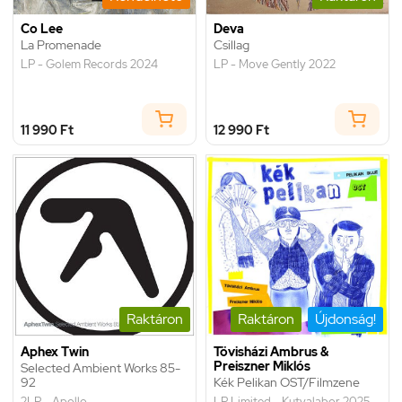
Co Lee
Deva
La Promenade
Csillag
LP - Golem Records 2024
LP - Move Gently 2022
11 990 Ft
12 990 Ft
Raktáron
Raktáron
Újdonság!
Aphex Twin
Tövisházi Ambrus &
Preiszner Miklós
Selected Ambient Works 85-
92
Kék Pelikan OST/Filmzene
2LP - Apollo
LP Limited - Kutyalabor 2025