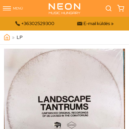
MENÜ


+36302529300
E-mail küldés »
»
LP