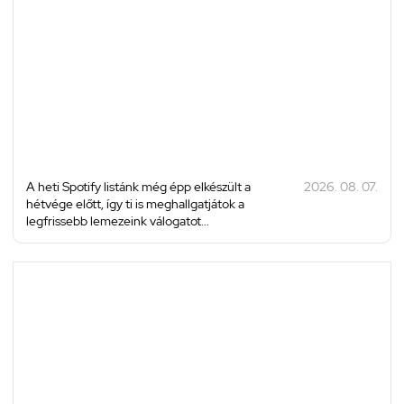
A heti Spotify listánk még épp elkészült a
2026. 08. 07.
hétvége előtt, így ti is meghallgatjátok a
legfrissebb lemezeink válogatot...