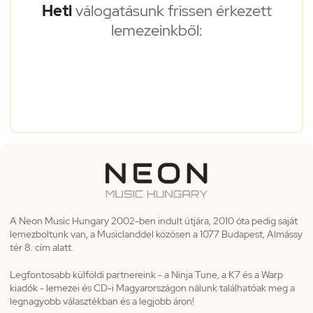
Heti
válogatásunk frissen érkezett
lemezeinkből:
A Neon Music Hungary 2002-ben indult útjára, 2010 óta pedig saját
lemezboltunk van, a Musiclanddel közösen a 1077 Budapest, Almássy
tér 8. cím alatt.
Legfontosabb külföldi partnereink - a Ninja Tune, a K7 és a Warp
kiadók - lemezei és CD-i Magyarországon nálunk találhatóak meg a
legnagyobb választékban és a legjobb áron!