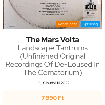
Rendelhető
Újdonság!
The Mars Volta
Landscape Tantrums
(Unfinished Original
Recordings Of De-Loused In
The Comatorium)
LP -
Clouds Hill 2022
7 990 Ft