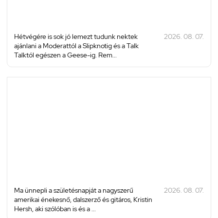
Hétvégére is sok jó lemezt tudunk nektek
2026. 08. 07.
ajánlani a Moderattól a Slipknotig és a Talk
Talktól egészen a Geese-ig. Rem...
Ma ünnepli a születésnapját a nagyszerű
2026. 08. 07.
amerikai énekesnő, dalszerző és gitáros, Kristin
Hersh, aki szólóban is és a ...