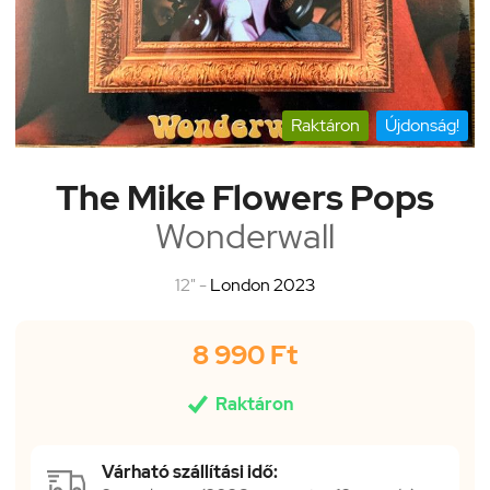
Raktáron
Újdonság!
The Mike Flowers Pops
Wonderwall
12" -
London 2023
8 990 Ft

Raktáron
Várható szállítási idő: