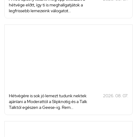
hétvége előtt, így ti is meghallgatjátok a
legfrissebb lemezeink válogatot...
Hétvégére is sok jó lemezt tudunk nektek
2026. 08. 07.
ajánlani a Moderattól a Slipknotig és a Talk
Talktól egészen a Geese-ig. Rem...