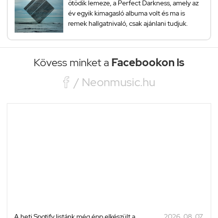
ötödik lemeze, a Perfect Darkness, amely az
év egyik kimagasló albuma volt és ma is
remek hallgatnivaló, csak ajánlani tudjuk.
Kövess minket a
Facebookon is

/ Neonmusic.hu
A heti Spotify listánk még épp elkészült a
2026. 08. 07.