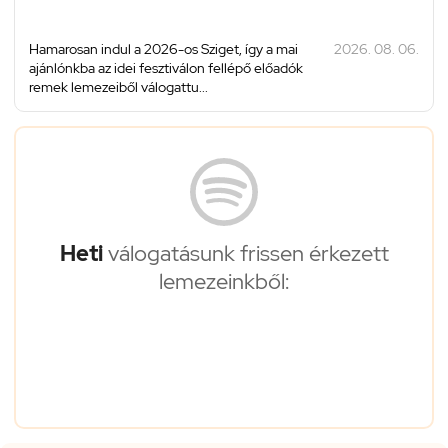
Hamarosan indul a 2026-os Sziget, így a mai
2026. 08. 06.
ajánlónkba az idei fesztiválon fellépő előadók
remek lemezeiből válogattu...
Heti
válogatásunk frissen érkezett
lemezeinkből: