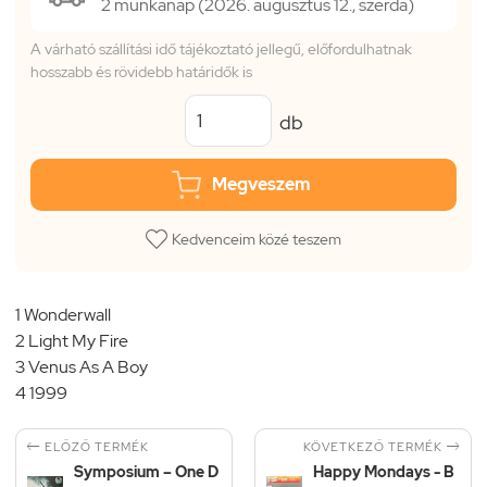
2 munkanap (2026. augusztus 12., szerda)
A várható szállítási idő tájékoztató jellegű, előfordulhatnak
hosszabb és rövidebb határidők is
db
Megveszem
Kedvenceim közé teszem
1 Wonderwall
2 Light My Fire
3 Venus As A Boy
4 1999


KÖVETKEZŐ TERMÉK
ELŐZŐ TERMÉK
Symposium – One D
Happy Mondays - B