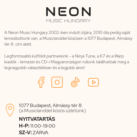
A Neon Music Hungary 2002-ben indult útjára, 2010 óta pedig saját
lemezboltunk van, a Musiclanddel közösen a 1077 Budapest, Almássy
tér 8. cím alatt.
Legfontosabb külföldi partnereink - a Ninja Tune, a K7 és a Warp
kiadók - lemezei és CD-i Magyarországon nálunk találhatóak meg a
legnagyobb választékban és a legjobb áron!
1077 Budapest, Almássy tér 8.

(a Musiclanddel közös üzletünk)
NYITVATARTÁS
H-P:
11:00-19:00
SZ-V:
ZÁRVA