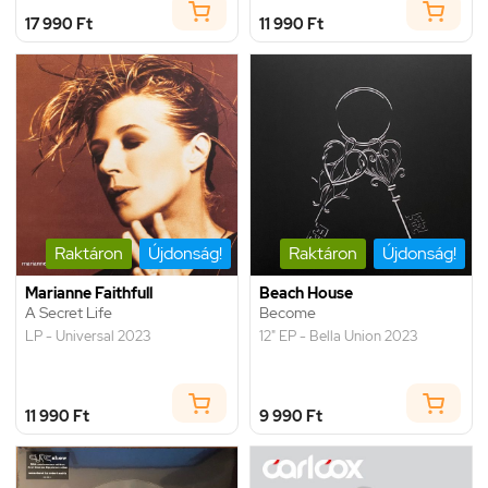
17 990 Ft
11 990 Ft
Raktáron
Újdonság!
Raktáron
Újdonság!
Marianne Faithfull
Beach House
A Secret Life
Become
LP - Universal 2023
12" EP - Bella Union 2023
11 990 Ft
9 990 Ft