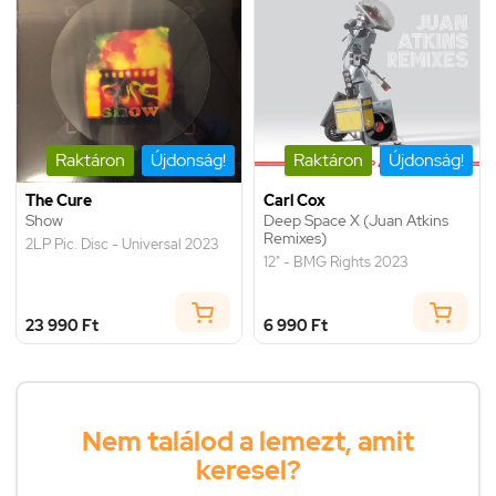
Raktáron
Újdonság!
Raktáron
Újdonság!
The Cure
Carl Cox
Show
Deep Space X (Juan Atkins
Remixes)
2LP Pic. Disc - Universal 2023
12" - BMG Rights 2023
23 990 Ft
6 990 Ft
Nem találod a lemezt, amit
keresel?