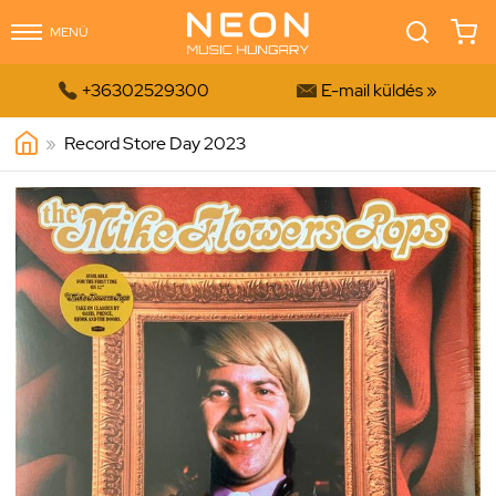
MENÜ


+36302529300
E-mail küldés »
»
Record Store Day 2023