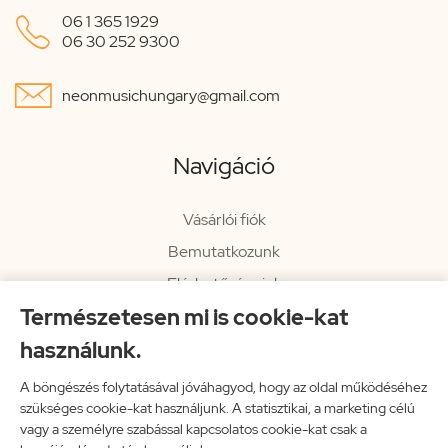

06 1 365 1929
06 30 252 9300

neonmusichungary@gmail.com
Navigáció
Vásárlói fiók
Bemutatkozunk
Elérhetőségeink
Természetesen mi is cookie-kat
Hírlevél
használunk.
Rendelési információk
Impresszum
A böngészés folytatásával jóváhagyod, hogy az oldal működéséhez
szükséges cookie-kat használjunk. A statisztikai, a marketing célú
Vissza a főoldalra
vagy a személyre szabással kapcsolatos cookie-kat csak a