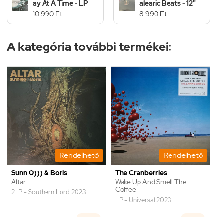
ay At A Time - LP
alearic Beats - 12"
10 990 Ft
8 990 Ft
A kategória további termékei:
Rendelhető
Rendelhető
Sunn O))) & Boris
The Cranberries
Altar
Wake Up And Smell The
Coffee
2LP - Southern Lord 2023
LP - Universal 2023