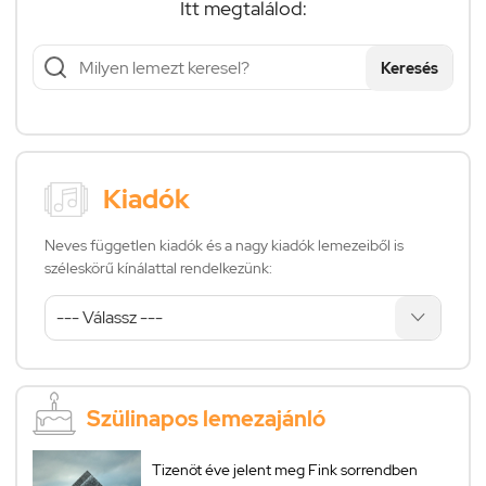
Itt megtalálod:
Keresés
Kiadók
Neves független kiadók és a nagy kiadók lemezeiből is
széleskörű kínálattal rendelkezünk:
Szülinapos lemezajánló
Tizenöt éve jelent meg Fink sorrendben