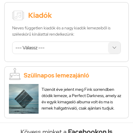
Kiadók
Neves független kiadók és a nagy kiadók lemezeiből is
széleskörű kínálattal rendelkezünk:
Szülinapos lemezajánló
Tizenöt éve jelent meg Fink sorrendben
ötödik lemeze, a Perfect Darkness, amely az
év egyik kimagasló albuma volt és ma is
remek hallgatnivaló, csak ajánlani tudjuk.
Kövess minket a
Facebookon is