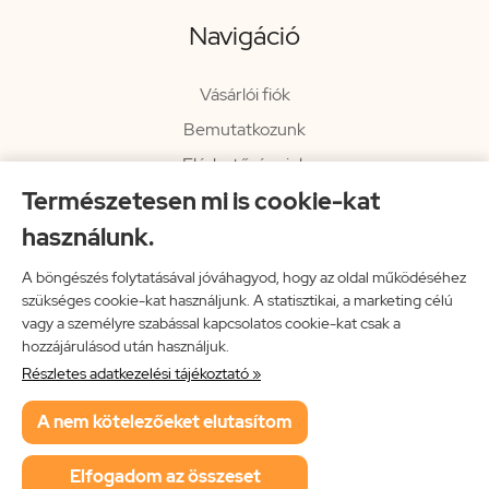
Navigáció
Vásárlói fiók
Bemutatkozunk
Elérhetőségeink
Természetesen mi is cookie-kat
Hírlevél
használunk.
Rendelési információk
Impresszum
A böngészés folytatásával jóváhagyod, hogy az oldal működéséhez
szükséges cookie-kat használjunk. A statisztikai, a marketing célú
Vissza a főoldalra
vagy a személyre szabással kapcsolatos cookie-kat csak a
hozzájárulásod után használjuk.
Részletes adatkezelési tájékoztató »
Neon Music Hungary Bt.
A nem kötelezőeket elutasítom
ÁSZF
Adatkezelési tájékoztató
Elfogadom az összeset