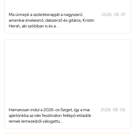
Ma ünnepli a születésnapját a nagyszerű
2026. 08. 07.
amerikai énekesnő, dalszerző és gitáros, Kristin
Hersh, aki szólóban is és a ...
Hamarosan indul a 2026-os Sziget, így a mai
2026. 08. 06.
ajánlónkba az idei fesztiválon fellépő előadók
remek lemezeiből válogattu...