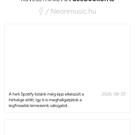

/ Neonmusic.hu
A heti Spotify listánk még épp elkészült a
2026. 08. 07.
hétvége előtt, így ti is meghallgatjátok a
legfrissebb lemezeink válogatot...