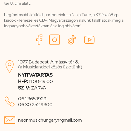
tér 8. cím alatt.
Legfontosabb külföldi partnereink - a Ninja Tune, a K7 és a Warp
kiadók - lemezei és CD-i Magyarországon nálunk találhatóak meg a
legnagyobb választékban és a legjobb áron!
1077 Budapest, Almássy tér 8.

(a Musiclanddel közös üzletünk)
NYITVATARTÁS
H-P:
11:00-19:00
SZ-V:
ZÁRVA

06 1 365 1929
06 30 252 9300

neonmusichungary@gmail.com