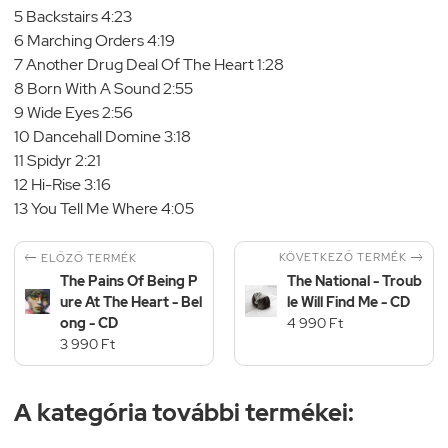
5 Backstairs 4:23
6 Marching Orders 4:19
7 Another Drug Deal Of The Heart 1:28
8 Born With A Sound 2:55
9 Wide Eyes 2:56
10 Dancehall Domine 3:18
11 Spidyr 2:21
12 Hi-Rise 3:16
13 You Tell Me Where 4:05


KÖVETKEZŐ TERMÉK
ELŐZŐ TERMÉK
The Pains Of Being P
The National - Troub
ure At The Heart - Bel
le Will Find Me - CD
ong - CD
4 990 Ft
3 990 Ft
A kategória további termékei: