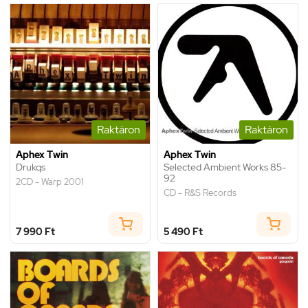
Raktáron
Raktáron
Aphex Twin
Aphex Twin
Drukqs
Selected Ambient Works 85-
92
2CD - Warp 2001
CD - R&S Records
7 990 Ft
5 490 Ft