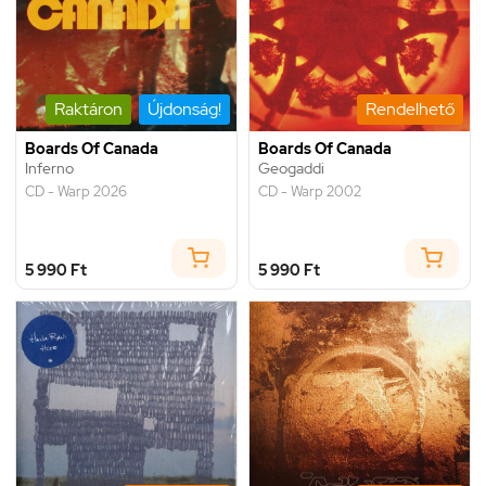
Raktáron
Újdonság!
Rendelhető
Boards Of Canada
Boards Of Canada
Inferno
Geogaddi
CD - Warp 2026
CD - Warp 2002
5 990 Ft
5 990 Ft