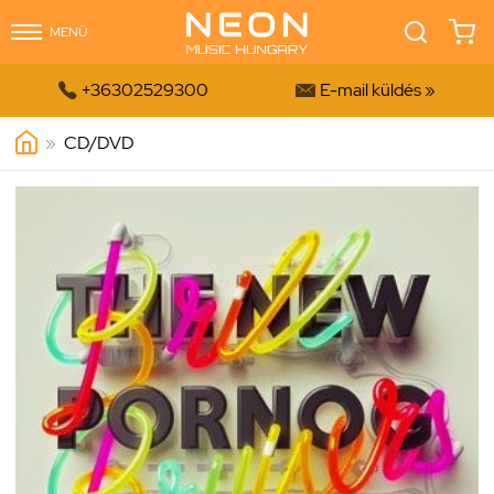
MENÜ


+36302529300
E-mail küldés »
»
CD/DVD