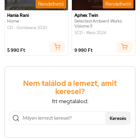
Rendelhető
Rendelhető
Hania Rani
Aphex Twin
Home
Selected Ambient Works
Volume II
CD - Gondwana 2020
3CD - Warp 2024
5 990 Ft
9 990 Ft
Nem találod a lemezt, amit
keresel?
Itt megtalálod:
Keresés