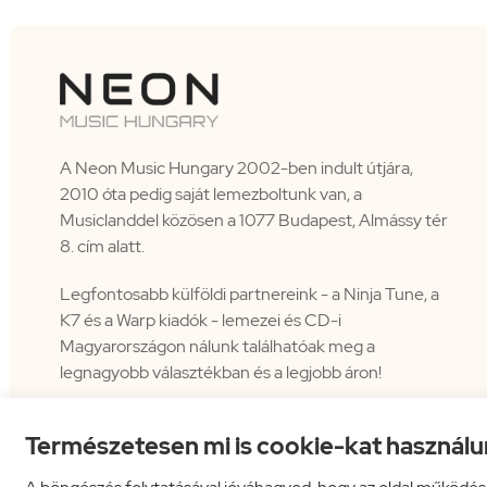
A Neon Music Hungary 2002-ben indult útjára,
2010 óta pedig saját lemezboltunk van, a
Musiclanddel közösen a 1077 Budapest, Almássy tér
8. cím alatt.
Legfontosabb külföldi partnereink - a Ninja Tune, a
K7 és a Warp kiadók - lemezei és CD-i
Magyarországon nálunk találhatóak meg a
legnagyobb választékban és a legjobb áron!
Természetesen mi is cookie-kat használu