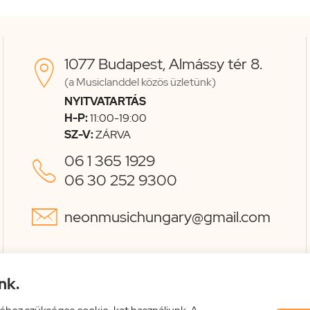
1077 Budapest, Almássy tér 8.

(a Musiclanddel közös üzletünk)
NYITVATARTÁS
H-P:
11:00-19:00
SZ-V:
ZÁRVA
06 1 365 1929

06 30 252 9300

neonmusichungary@gmail.com
nk.