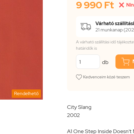
9 990 Ft

Nin
Várható szállítási
21 munkanap (2026
A várható szállítási idő tájékoz
határidők is
db
Kedvenceim közé teszem
Rendelhető
City Slang
2002
A1 One Step Inside Doesn'