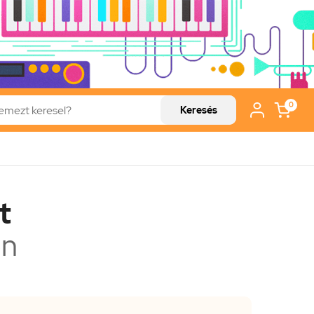
0
Keresés
t
en