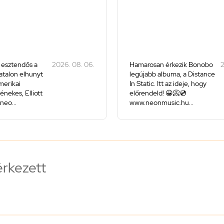
 esztendős a
2026. 08. 06.
Hamarosan érkezik Bonobo
2
iatalon elhunyt
legújabb albuma, a Distance
merikai
In Static. Itt az ideje, hogy
énekes, Elliott
előrendeld! 😀📀💿
neo...
www.neonmusic.hu...
érkezett