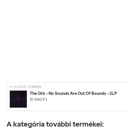

ELŐZŐ TERMÉK
The Orb - No Sounds Are Out Of Bounds - 2LP
10 990 Ft
A kategória további termékei: