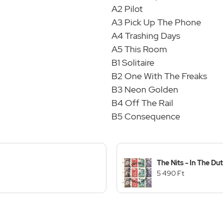
A2 Pilot
A3 Pick Up The Phone
A4 Trashing Days
A5 This Room
B1 Solitaire
B2 One With The Freaks
B3 Neon Golden
B4 Off The Rail
B5 Consequence
The Nits - In The Du
5 490 Ft