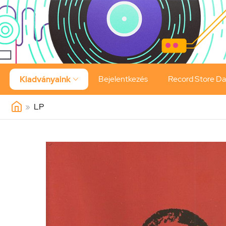
Bejelentkezés
Record Store D
Kiadványaink

»
LP