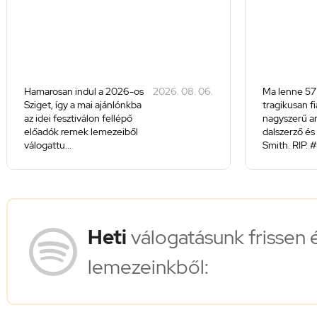
Hamarosan indul a 2026-os
2026. 08. 06.
Ma lenne 57
Sziget, így a mai ajánlónkba
tragikusan f
az idei fesztiválon fellépő
nagyszerű a
előadók remek lemezeiből
dalszerző és 
válogattu...
Smith. RIP. #
Heti
válogatásunk frissen 
lemezeinkből: