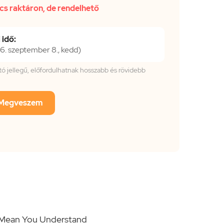
cs raktáron, de rendelhető
 idő:
. szeptember 8., kedd)
tató jellegű, előfordulhatnak hosszabb és rövidebb
Megveszem
t Mean You Understand