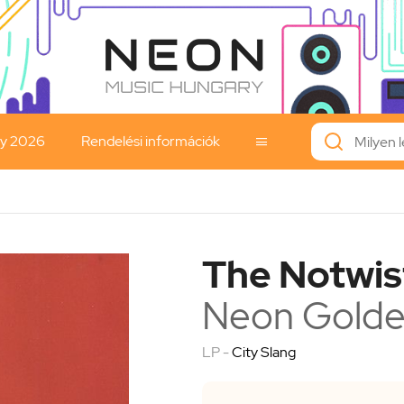
ay 2026
Rendelési információk

The Notwis
Neon Gold
LP -
City Slang