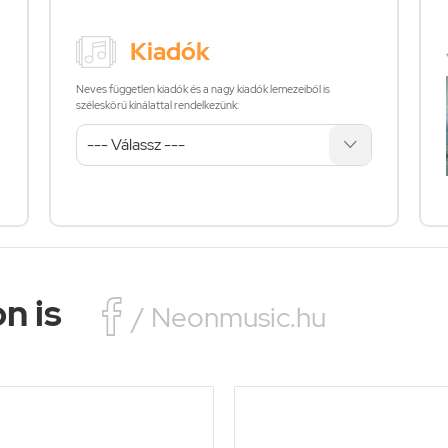
Kiadók
Neves független kiadók és a nagy kiadók lemezeiből is
széleskörű kínálattal rendelkezünk:
n is

/ Neonmusic.hu