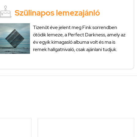
Szülinapos lemezajánló
Tizenöt éve jelent meg Fink sorrendben
ötödik lemeze, a Perfect Darkness, amely az
év egyik kimagasló albuma volt és ma is
remek hallgatnivaló, csak ajánlani tudjuk.