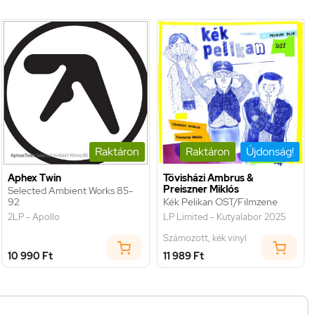
Raktáron
Raktáron
Újdonság!
Aphex Twin
Tövisházi Ambrus &
Preiszner Miklós
Selected Ambient Works 85-
92
Kék Pelikan OST/Filmzene
2LP - Apollo
LP Limited - Kutyalabor 2025
Számozott, kék vinyl
10 990 Ft
11 989 Ft