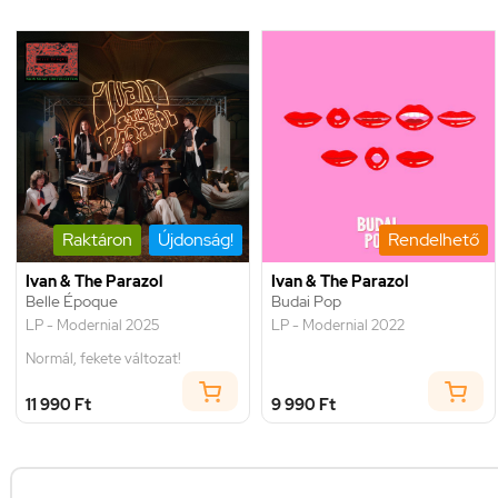
Raktáron
Újdonság!
Rendelhető
Ivan & The Parazol
Ivan & The Parazol
Belle Époque
Budai Pop
LP - Modernial 2025
LP - Modernial 2022
Normál, fekete változat!
11 990 Ft
9 990 Ft