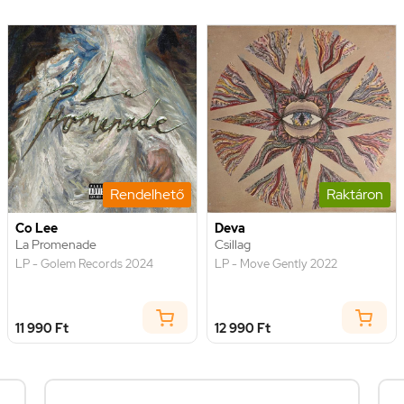
Rendelhető
Raktáron
Co Lee
Deva
La Promenade
Csillag
LP - Golem Records 2024
LP - Move Gently 2022
11 990 Ft
12 990 Ft