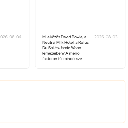
026. 08. 04.
Mi a közös David Bowie, a
2026. 08. 03.
Neutral Milk Hotel, a Rüfüs
Du Sol és Jamie Woon
lemezeiben? A menő
faktoron túl mindössze ...