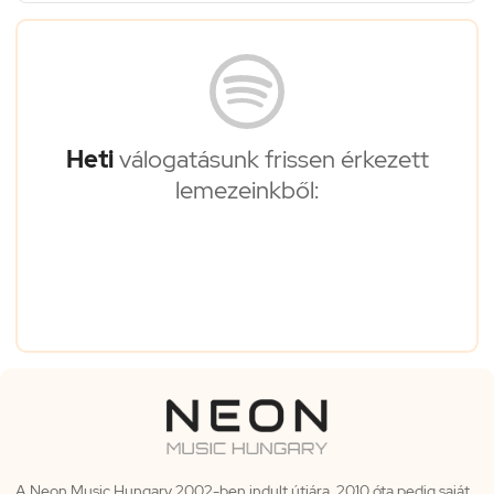
Heti
válogatásunk frissen érkezett
lemezeinkből:
A Neon Music Hungary 2002-ben indult útjára, 2010 óta pedig saját