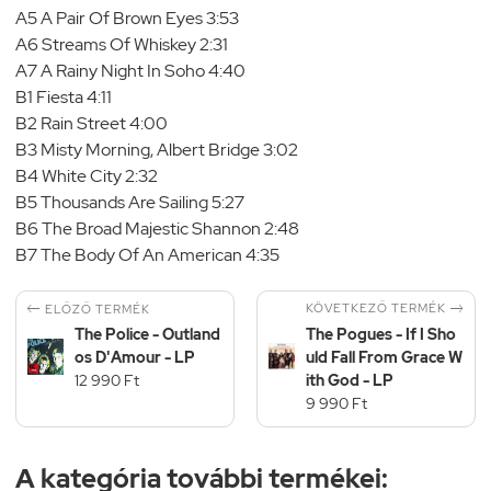
A5 A Pair Of Brown Eyes 3:53
A6 Streams Of Whiskey 2:31
A7 A Rainy Night In Soho 4:40
B1 Fiesta 4:11
B2 Rain Street 4:00
B3 Misty Morning, Albert Bridge 3:02
B4 White City 2:32
B5 Thousands Are Sailing 5:27
B6 The Broad Majestic Shannon 2:48
B7 The Body Of An American 4:35


KÖVETKEZŐ TERMÉK
ELŐZŐ TERMÉK
The Police - Outland
The Pogues - If I Sho
os D'Amour - LP
uld Fall From Grace W
12 990 Ft
ith God - LP
9 990 Ft
A kategória további termékei: