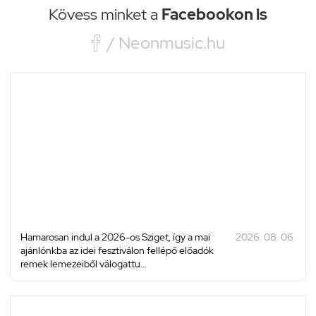
Kövess minket a
Facebookon is

/ Neonmusic.hu
Hamarosan indul a 2026-os Sziget, így a mai
2026. 08. 06.
ajánlónkba az idei fesztiválon fellépő előadók
remek lemezeiből válogattu...