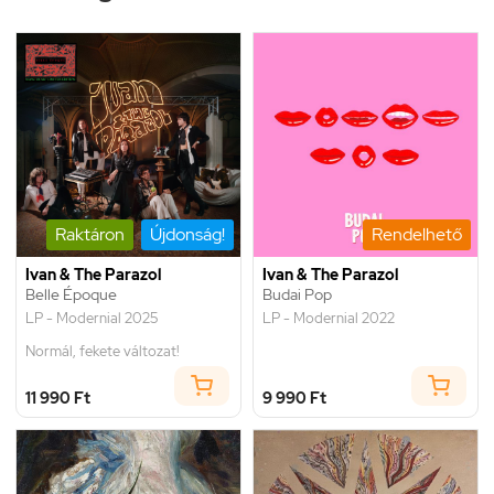
Raktáron
Újdonság!
Rendelhető
Ivan & The Parazol
Ivan & The Parazol
Belle Époque
Budai Pop
LP - Modernial 2025
LP - Modernial 2022
Normál, fekete változat!
11 990 Ft
9 990 Ft