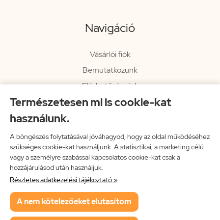
Navigáció
Vásárlói fiók
Bemutatkozunk
Elérhetőségeink
Természetesen mi is cookie-kat
Hírlevél
használunk.
Rendelési információk
Impresszum
A böngészés folytatásával jóváhagyod, hogy az oldal működéséhez
szükséges cookie-kat használjunk. A statisztikai, a marketing célú
Vissza a főoldalra
vagy a személyre szabással kapcsolatos cookie-kat csak a
hozzájárulásod után használjuk.
Részletes adatkezelési tájékoztató »
Neon Music Hungary Bt.
A nem kötelezőeket elutasítom
ÁSZF
Adatkezelési tájékoztató