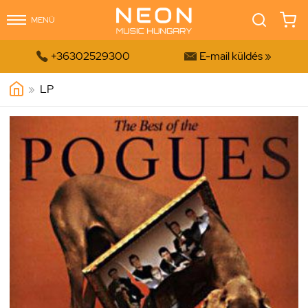
MENÜ


+36302529300
E-mail küldés »
»
LP