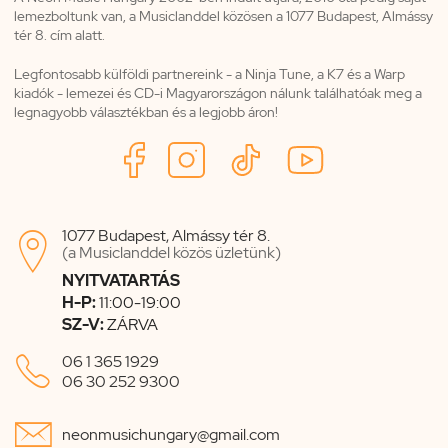
lemezboltunk van, a Musiclanddel közösen a 1077 Budapest, Almássy
tér 8. cím alatt.
Legfontosabb külföldi partnereink - a Ninja Tune, a K7 és a Warp
kiadók - lemezei és CD-i Magyarországon nálunk találhatóak meg a
legnagyobb választékban és a legjobb áron!
1077 Budapest, Almássy tér 8.

(a Musiclanddel közös üzletünk)
NYITVATARTÁS
H-P:
11:00-19:00
SZ-V:
ZÁRVA

06 1 365 1929
06 30 252 9300

neonmusichungary@gmail.com