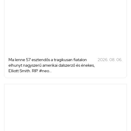
Ma lenne 57 esztendős a tragikusan fiatalon
2026. 08. 06.
elhunyt nagyszerű amerikai dalszerző és énekes,
Elliott Smith. RIP. #neo...