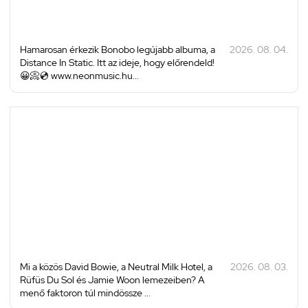
Hamarosan érkezik Bonobo legújabb albuma, a
2026. 08. 04.
Distance In Static. Itt az ideje, hogy előrendeld!
😀📀💿 www.neonmusic.hu...
Mi a közös David Bowie, a Neutral Milk Hotel, a
2026. 08. 03.
Rüfüs Du Sol és Jamie Woon lemezeiben? A
menő faktoron túl mindössze ...