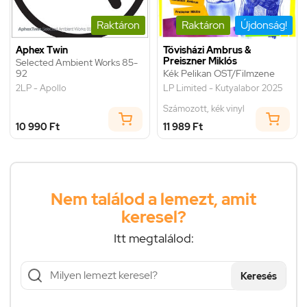
Raktáron
Raktáron
Újdonság!
Aphex Twin
Tövisházi Ambrus &
Preiszner Miklós
Selected Ambient Works 85-
92
Kék Pelikan OST/Filmzene
2LP - Apollo
LP Limited - Kutyalabor 2025
Számozott, kék vinyl
10 990 Ft
11 989 Ft
Nem találod a lemezt, amit
keresel?
Itt megtalálod:
Keresés