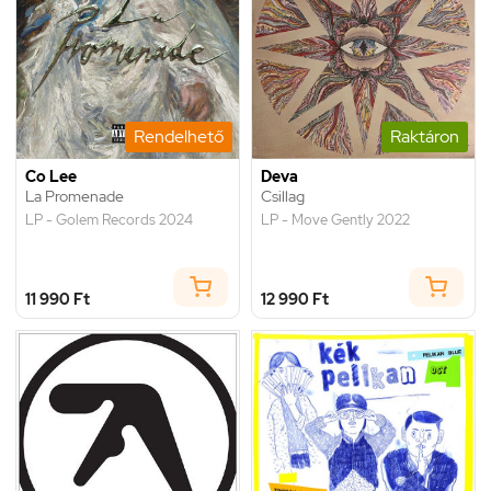
Rendelhető
Raktáron
Co Lee
Deva
La Promenade
Csillag
LP - Golem Records 2024
LP - Move Gently 2022
11 990 Ft
12 990 Ft