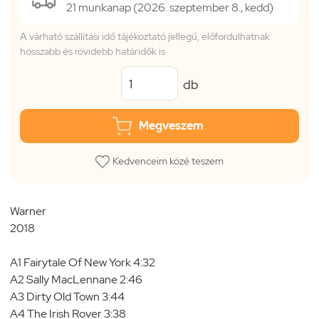
21 munkanap (2026. szeptember 8., kedd)
A várható szállítási idő tájékoztató jellegű, előfordulhatnak
hosszabb és rövidebb határidők is
db
Megveszem
Kedvenceim közé teszem
Warner
2018
A1 Fairytale Of New York 4:32
A2 Sally MacLennane 2:46
A3 Dirty Old Town 3:44
A4 The Irish Rover 3:38