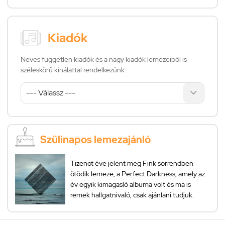
Kiadók
Neves független kiadók és a nagy kiadók lemezeiből is
széleskörű kínálattal rendelkezünk:
Szülinapos lemezajánló
Tizenöt éve jelent meg Fink sorrendben
ötödik lemeze, a Perfect Darkness, amely az
év egyik kimagasló albuma volt és ma is
remek hallgatnivaló, csak ajánlani tudjuk.