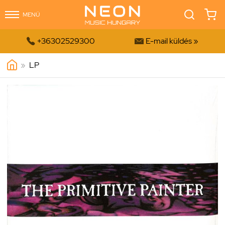
MENÜ


+36302529300
E-mail küldés »
»
LP