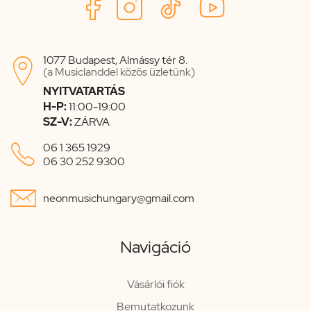
1077 Budapest, Almássy tér 8.

(a Musiclanddel közös üzletünk)
NYITVATARTÁS
H-P:
11:00-19:00
SZ-V:
ZÁRVA

06 1 365 1929
06 30 252 9300

neonmusichungary@gmail.com
Navigáció
Vásárlói fiók
Bemutatkozunk