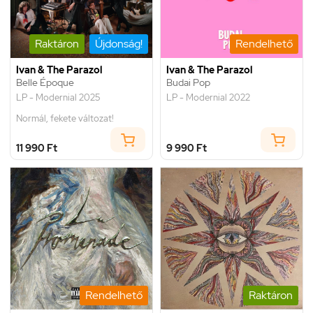
Raktáron
Újdonság!
Rendelhető
Ivan & The Parazol
Ivan & The Parazol
Belle Époque
Budai Pop
LP - Modernial 2025
LP - Modernial 2022
Normál, fekete változat!
11 990 Ft
9 990 Ft
Rendelhető
Raktáron