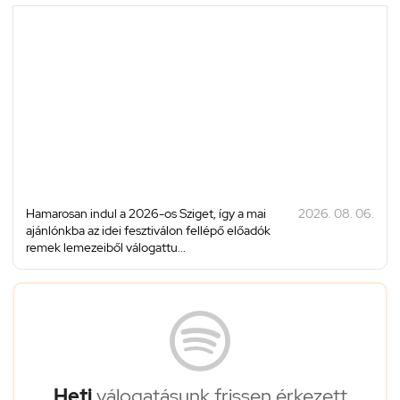
Hamarosan indul a 2026-os Sziget, így a mai
2026. 08. 06.
ajánlónkba az idei fesztiválon fellépő előadók
remek lemezeiből válogattu...
Heti
válogatásunk frissen érkezett