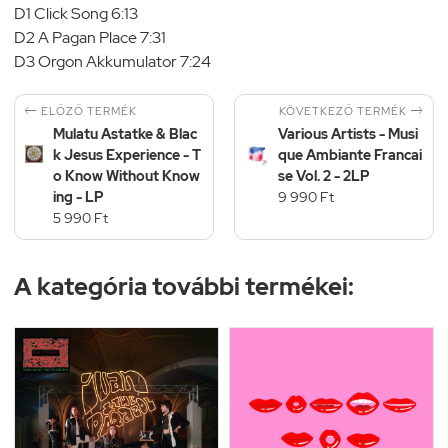
D1 Click Song 6:13
D2 A Pagan Place 7:31
D3 Orgon Akkumulator 7:24


KÖVETKEZŐ TERMÉK
ELŐZŐ TERMÉK
Mulatu Astatke & Blac
Various Artists - Musi
k Jesus Experience - T
que Ambiante Francai
o Know Without Know
se Vol. 2 - 2LP
ing - LP
9 990 Ft
5 990 Ft
A kategória további termékei: