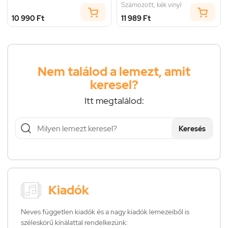
Számozott, kék vinyl
10 990 Ft
11 989 Ft
Nem találod a lemezt, amit
keresel?
Itt megtalálod:
Keresés
Kiadók
Neves független kiadók és a nagy kiadók lemezeiből is
széleskörű kínálattal rendelkezünk: