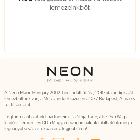
lemezeinkből:
A Neon Music Hungary 2002-ben indult útjára, 2010 óta pedig saját
lemezboltunk van, a Musiclanddel közösen a 1077 Budapest, Almássy
tér 8. cím alatt.
Legfontosabb külföldi partnereink - a Ninja Tune, a K7 és a Warp
kiadók - lemezei és CD-i Magyarországon nálunk találhatóak meg a
legnagyobb választékban és a legjobb áron!