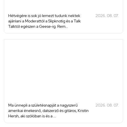
Hétvégére is sok jó lemezt tudunk nektek
2026. 08. 07.
ajánlani a Moderattól a Slipknotig és a Talk
Talktól egészen a Geese-ig. Rem...
Ma ünnepli a születésnapját a nagyszerű
2026. 08. 07.
amerikai énekesnő, dalszerző és gitáros, Kristin
Hersh, aki szólóban is és a ...