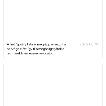
A heti Spotify listánk még épp elkészült a
2026. 08. 07.
hétvége előtt, így ti is meghallgatjátok a
legfrissebb lemezeink válogatot...