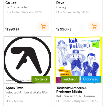
Co Lee
Deva
La Promenade
Csillag
LP - Golem Records 2024
LP - Move Gently 2022
11 990 Ft
12 990 Ft
Raktáron
Raktáron
Újdonság!
Aphex Twin
Tövisházi Ambrus &
Preiszner Miklós
Selected Ambient Works 85-
92
Kék Pelikan OST/Filmzene
2LP - Apollo
LP Limited - Kutyalabor 2025