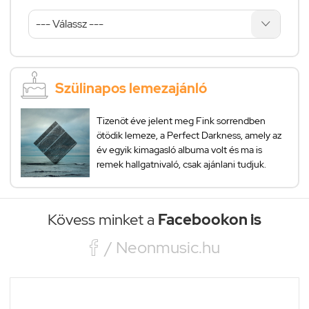
Szülinapos lemezajánló
Tizenöt éve jelent meg Fink sorrendben
ötödik lemeze, a Perfect Darkness, amely az
év egyik kimagasló albuma volt és ma is
remek hallgatnivaló, csak ajánlani tudjuk.
Kövess minket a
Facebookon is

/ Neonmusic.hu