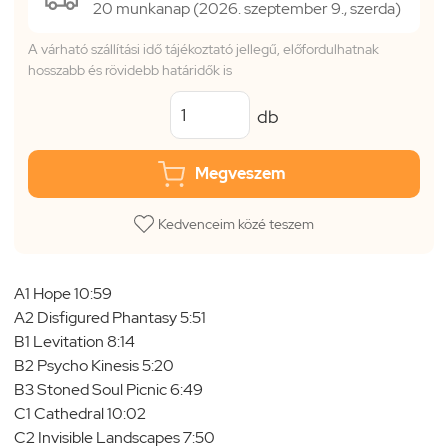
20 munkanap (2026. szeptember 9., szerda)
A várható szállítási idő tájékoztató jellegű, előfordulhatnak
hosszabb és rövidebb határidők is
db
Megveszem
Kedvenceim közé teszem
A1 Hope 10:59
A2 Disfigured Phantasy 5:51
B1 Levitation 8:14
B2 Psycho Kinesis 5:20
B3 Stoned Soul Picnic 6:49
C1 Cathedral 10:02
C2 Invisible Landscapes 7:50