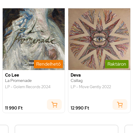
Rendelhető
Raktáron
Co Lee
Deva
La Promenade
Csillag
LP - Golem Records 2024
LP - Move Gently 2022
11 990 Ft
12 990 Ft