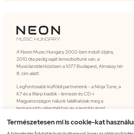
A Neon Music Hungary 2002-ben indult útjára,
2010 óta pedig saját lemezboltunk van, a
Musiclanddel közösen a 1077 Budapest, Almássy tér
8. cím alatt.
Legfontosabb külföldi partnereink - a Ninja Tune, a
K7 és a Warp kiadók - lemezei és CD-i
Magyarországon nálunk találhatóak meg a
legnagyobb választékban és a legjobb áron!
Természetesen mi is cookie-kat használu
A böngészés folytatásával jóváhagyod, hogy az oldal működés