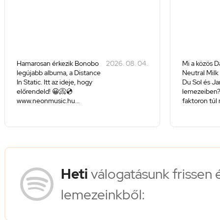
Hamarosan érkezik Bonobo
2026. 08. 04.
Mi a közös D
legújabb albuma, a Distance
Neutral Milk
In Static. Itt az ideje, hogy
Du Sol és J
előrendeld! 😀📀💿
lemezeiben
www.neonmusic.hu...
faktoron túl 
Heti
válogatásunk frissen 
lemezeinkből: