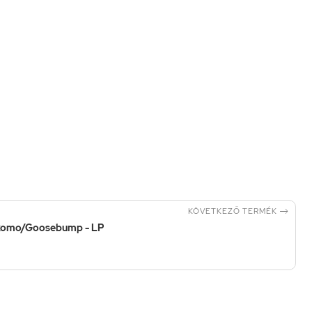

KÖVETKEZŐ TERMÉK
iskomo/Goosebump - LP