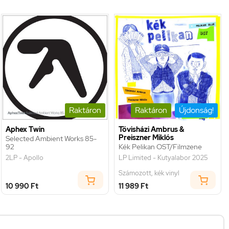
Raktáron
Raktáron
Újdonság!
Aphex Twin
Tövisházi Ambrus &
Preiszner Miklós
Selected Ambient Works 85-
92
Kék Pelikan OST/Filmzene
2LP - Apollo
LP Limited - Kutyalabor 2025
Számozott, kék vinyl
10 990 Ft
11 989 Ft