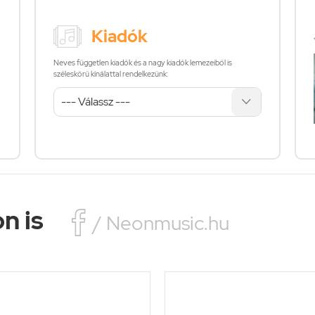
Kiadók
Neves független kiadók és a nagy kiadók lemezeiből is
széleskörű kínálattal rendelkezünk:
n is

/ Neonmusic.hu