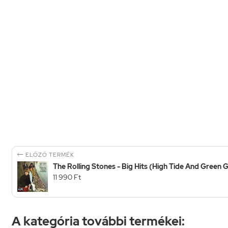

ELŐZŐ TERMÉK
The Rolling Stones - Big Hits (High Tide And Green G
11 990 Ft
A kategória további termékei: