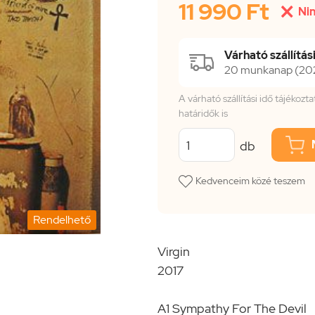
11 990 Ft

Nin
Várható szállítási
20 munkanap (2026
A várható szállítási idő tájékoz
határidők is
db
Kedvenceim közé teszem
Rendelhető
Virgin
2017
A1 Sympathy For The Devil