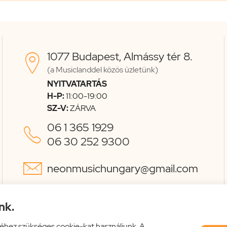
1077 Budapest, Almássy tér 8.

(a Musiclanddel közös üzletünk)
NYITVATARTÁS
H-P:
11:00-19:00
SZ-V:
ZÁRVA
06 1 365 1929

06 30 252 9300

neonmusichungary@gmail.com
nk.
éhez szükséges cookie-kat használjunk. A