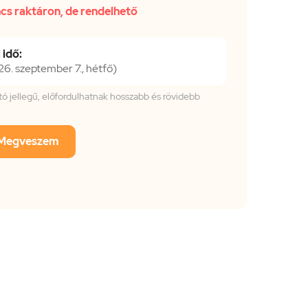
cs raktáron, de rendelhető
 idő:
. szeptember 7., hétfő)
tató jellegű, előfordulhatnak hosszabb és rövidebb
Megveszem