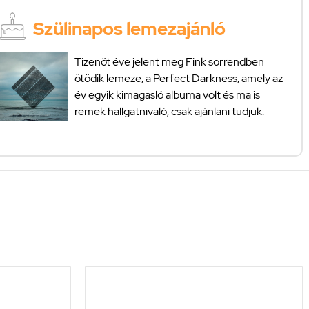
Szülinapos lemezajánló
Tizenöt éve jelent meg Fink sorrendben
ötödik lemeze, a Perfect Darkness, amely az
év egyik kimagasló albuma volt és ma is
remek hallgatnivaló, csak ajánlani tudjuk.