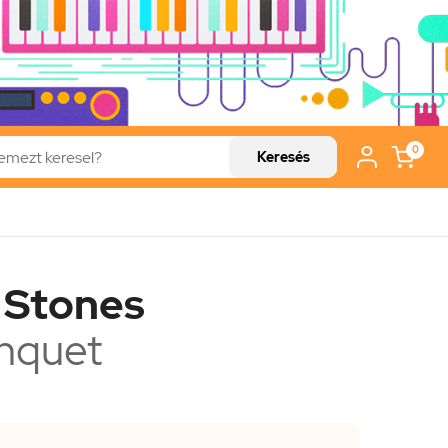
0
Keresés
g Stones
nquet