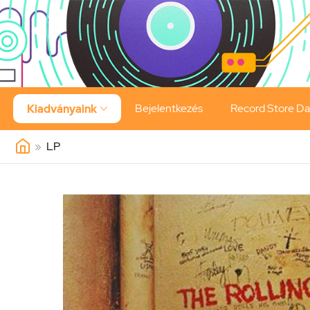
Bejelentkezés
Record Store D
Kiadványaink

»
LP