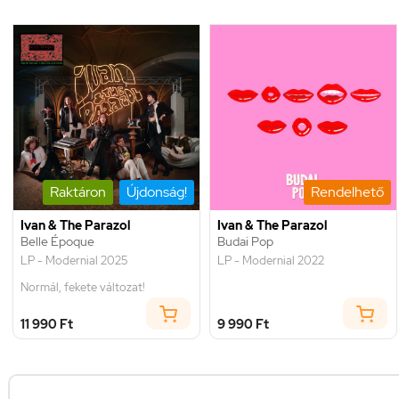
Raktáron
Újdonság!
Rendelhető
Ivan & The Parazol
Ivan & The Parazol
Belle Époque
Budai Pop
LP - Modernial 2025
LP - Modernial 2022
Normál, fekete változat!
11 990 Ft
9 990 Ft