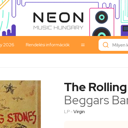
ay 2026
Rendelési információk

The Rollin
Beggars Ba
LP -
Virgin