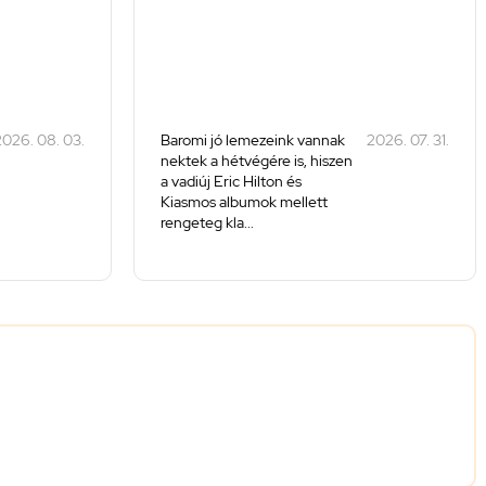
026. 08. 03.
Baromi jó lemezeink vannak
2026. 07. 31.
nektek a hétvégére is, hiszen
a vadiúj Eric Hilton és
Kiasmos albumok mellett
rengeteg kla...