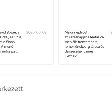
avid Bowie, a
2026. 08. 03.
Ma ünnepli 63.
2
 Hotel, a Rüfüs
születésnapját a Metallica
amie Woon
zseniális frontembere,
? A menő
remek énekes-gitárosa és
mindössze ...
dalszerzője, James
Hetfield...
érkezett