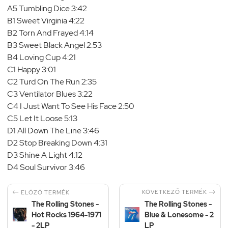
A5 Tumbling Dice 3:42
B1 Sweet Virginia 4:22
B2 Torn And Frayed 4:14
B3 Sweet Black Angel 2:53
B4 Loving Cup 4:21
C1 Happy 3:01
C2 Turd On The Run 2:35
C3 Ventilator Blues 3:22
C4 I Just Want To See His Face 2:50
C5 Let It Loose 5:13
D1 All Down The Line 3:46
D2 Stop Breaking Down 4:31
D3 Shine A Light 4:12
D4 Soul Survivor 3:46


KÖVETKEZŐ TERMÉK
ELŐZŐ TERMÉK
The Rolling Stones -
The Rolling Stones -
Hot Rocks 1964-1971
Blue & Lonesome - 2
- 2LP
LP