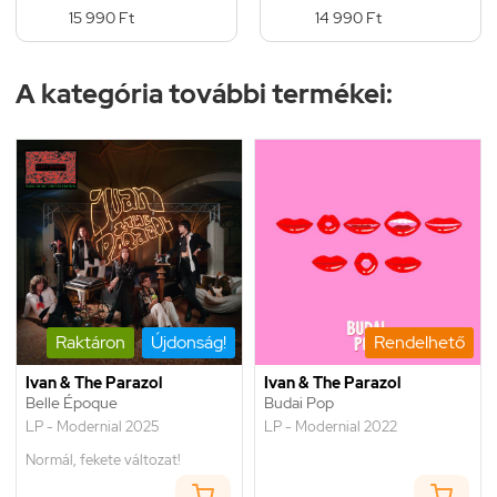
15 990 Ft
14 990 Ft
A kategória további termékei:
Raktáron
Újdonság!
Rendelhető
Ivan & The Parazol
Ivan & The Parazol
Belle Époque
Budai Pop
LP - Modernial 2025
LP - Modernial 2022
Normál, fekete változat!