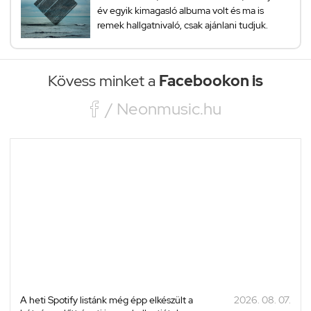
év egyik kimagasló albuma volt és ma is
remek hallgatnivaló, csak ajánlani tudjuk.
Kövess minket a
Facebookon is

/ Neonmusic.hu
A heti Spotify listánk még épp elkészült a
2026. 08. 07.