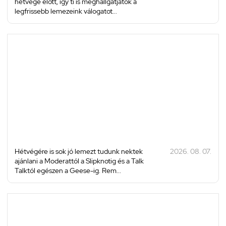
hétvége előtt, így ti is meghallgatjátok a
legfrissebb lemezeink válogatot...
Hétvégére is sok jó lemezt tudunk nektek
2026. 08. 07.
ajánlani a Moderattól a Slipknotig és a Talk
Talktól egészen a Geese-ig. Rem...