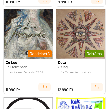
11 990 Ft
9 990 Ft
Rendelhető
Raktáron
Co Lee
Deva
La Promenade
Csillag
LP - Golem Records 2024
LP - Move Gently 2022
11 990 Ft
12 990 Ft