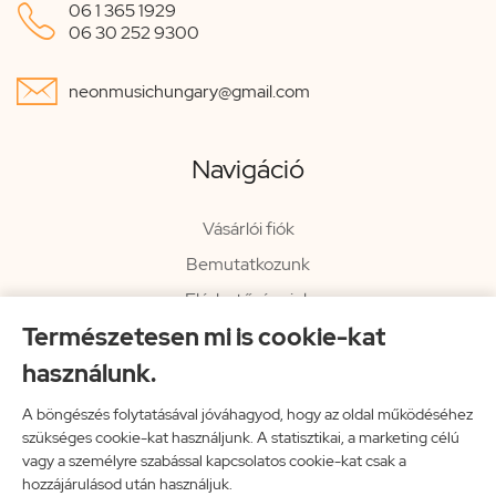

06 1 365 1929
06 30 252 9300

neonmusichungary@gmail.com
Navigáció
Vásárlói fiók
Bemutatkozunk
Elérhetőségeink
Természetesen mi is cookie-kat
Hírlevél
használunk.
Rendelési információk
Impresszum
A böngészés folytatásával jóváhagyod, hogy az oldal működéséhez
szükséges cookie-kat használjunk. A statisztikai, a marketing célú
Vissza a főoldalra
vagy a személyre szabással kapcsolatos cookie-kat csak a
hozzájárulásod után használjuk.