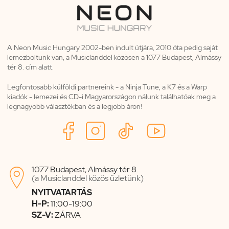
A Neon Music Hungary 2002-ben indult útjára, 2010 óta pedig saját
lemezboltunk van, a Musiclanddel közösen a 1077 Budapest, Almássy
tér 8. cím alatt.
Legfontosabb külföldi partnereink - a Ninja Tune, a K7 és a Warp
kiadók - lemezei és CD-i Magyarországon nálunk találhatóak meg a
legnagyobb választékban és a legjobb áron!
1077 Budapest, Almássy tér 8.

(a Musiclanddel közös üzletünk)
NYITVATARTÁS
H-P:
11:00-19:00
SZ-V:
ZÁRVA