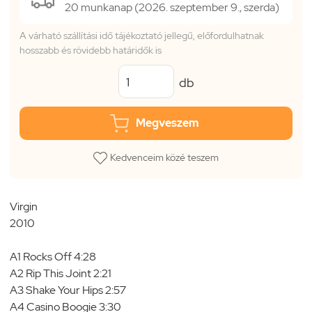
20 munkanap (2026. szeptember 9., szerda)
A várható szállítási idő tájékoztató jellegű, előfordulhatnak
hosszabb és rövidebb határidők is
db
Megveszem
Kedvenceim közé teszem
Virgin
2010
A1 Rocks Off 4:28
A2 Rip This Joint 2:21
A3 Shake Your Hips 2:57
A4 Casino Boogie 3:30