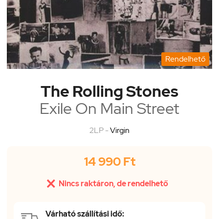
Rendelhető
The Rolling Stones
Exile On Main Street
2LP -
Virgin
14 990 Ft

Nincs raktáron, de rendelhető
Várható szállítási idő: