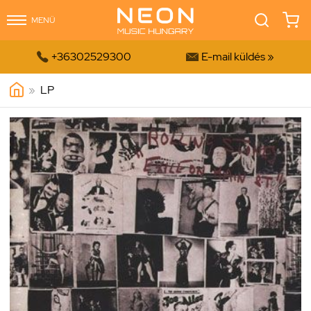
MENÜ


+36302529300
E-mail küldés »
»
LP