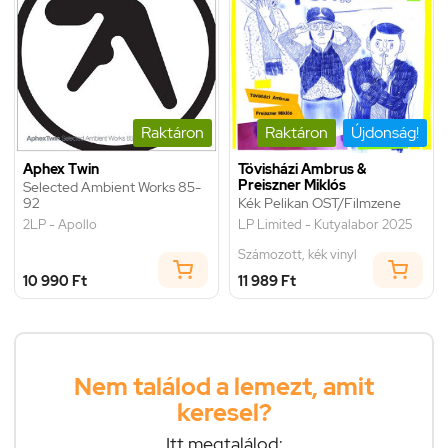
Raktáron
Raktáron
Újdonság!
Aphex Twin
Tövisházi Ambrus &
Preiszner Miklós
Selected Ambient Works 85-
92
Kék Pelikan OST/Filmzene
2LP - Apollo
LP Limited - Kutyalabor 2025
Számozott, kék vinyl
10 990 Ft
11 989 Ft
Nem találod a lemezt, amit
keresel?
Itt megtalálod: