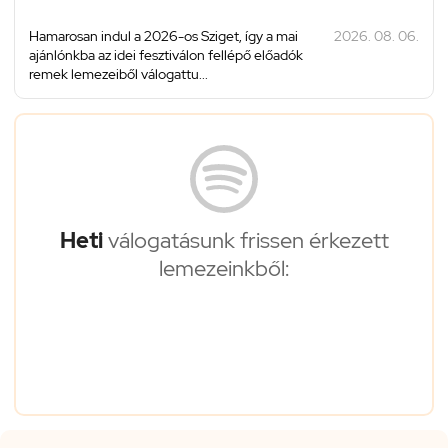
Hamarosan indul a 2026-os Sziget, így a mai
2026. 08. 06.
ajánlónkba az idei fesztiválon fellépő előadók
remek lemezeiből válogattu...
Heti
válogatásunk frissen érkezett
lemezeinkből: