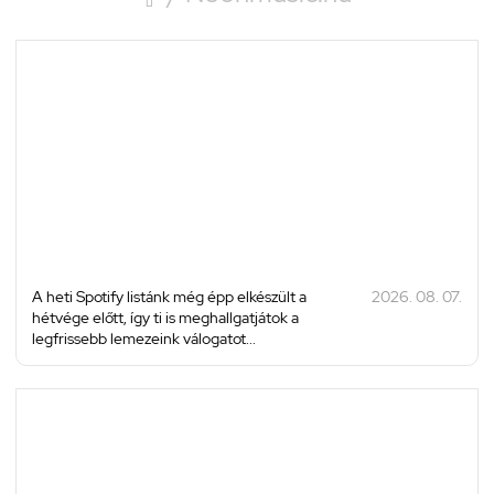
A heti Spotify listánk még épp elkészült a
2026. 08. 07.
hétvége előtt, így ti is meghallgatjátok a
legfrissebb lemezeink válogatot...