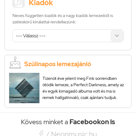
Kiadók
Neves független kiadók és a nagy kiadók lemezeiből is
széleskörű kínálattal rendelkezünk:
Szülinapos lemezajánló
Tizenöt éve jelent meg Fink sorrendben
ötödik lemeze, a Perfect Darkness, amely az
év egyik kimagasló albuma volt és ma is
remek hallgatnivaló, csak ajánlani tudjuk.
Kövess minket a
Facebookon is

/ Neonmusic.hu