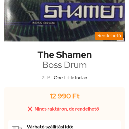
Rendelhető
The Shamen
Boss Drum
2LP -
One Little Indian
12 990 Ft

Nincs raktáron, de rendelhető
Várható szállítási idő: