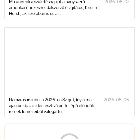
Ma ünnepli a születésnapját a nagyszerű
2026. 08. 07.
amerikai énekesnő, dalszerző és gitáros, Kristin
Hersh, aki szólóban is és a ...
Hamarosan indul a 2026-os Sziget, így a mai
2026. 08. 06.
ajánlónkba az idei fesztiválon fellépő előadók
remek lemezeiből válogattu...