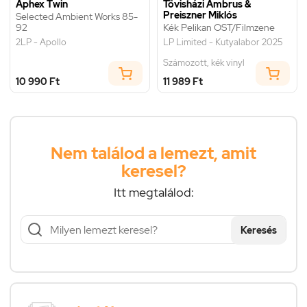
Aphex Twin
Tövisházi Ambrus &
Preiszner Miklós
Selected Ambient Works 85-
92
Kék Pelikan OST/Filmzene
2LP - Apollo
LP Limited - Kutyalabor 2025
Számozott, kék vinyl
10 990 Ft
11 989 Ft
Nem találod a lemezt, amit
keresel?
Itt megtalálod:
Keresés