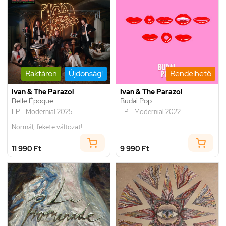
Raktáron
Újdonság!
Rendelhető
Ivan & The Parazol
Ivan & The Parazol
Belle Époque
Budai Pop
LP - Modernial 2025
LP - Modernial 2022
Normál, fekete változat!
11 990 Ft
9 990 Ft