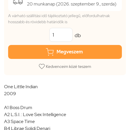
20 munkanap (2026. szeptember 9., szerda)
A várható szállítási idő tájékoztató jellegű, előfordulhatnak
hosszabb és rövidebb határidők is
db
Megveszem
Kedvenceim közé teszem
One Little Indian
2009
A1 Boss Drum
A2 L.S.I. : Love Sex Intelligence
A3 Space Time
B4 Librae Solidi Denari