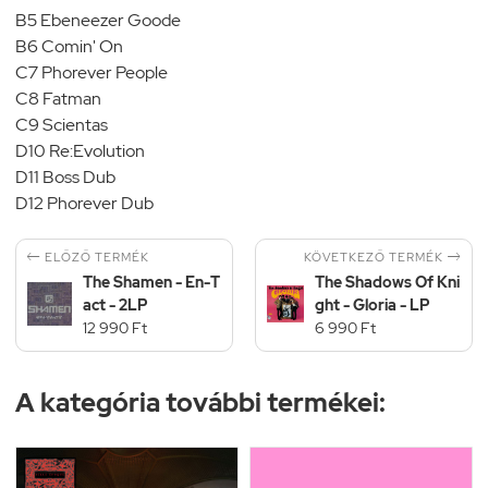
B5 Ebeneezer Goode
B6 Comin' On
C7 Phorever People
C8 Fatman
C9 Scientas
D10 Re:Evolution
D11 Boss Dub
D12 Phorever Dub


KÖVETKEZŐ TERMÉK
ELŐZŐ TERMÉK
The Shamen - En-T
The Shadows Of Kni
act - 2LP
ght - Gloria - LP
12 990 Ft
6 990 Ft
A kategória további termékei: