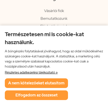
Vásárlói fiók
Bemutatkozunk
Elérhetőségeink
Természetesen mi is cookie-kat
Hírlevél
használunk.
Rendelési információk
Impresszum
A böngészés folytatásával jóváhagyod, hogy az oldal működéséhez
szükséges cookie-kat használjunk. A statisztikai, a marketing célú
Vissza a főoldalra
vagy a személyre szabással kapcsolatos cookie-kat csak a
hozzájárulásod után használjuk.
Részletes adatkezelési tájékoztató »
Neon Music Hungary Bt.
A nem kötelezőeket elutasítom
ÁSZF
Adatkezelési tájékoztató
Elfogadom az összeset