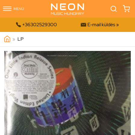
MENÜ


+36302529300
E-mail küldés »
»
LP