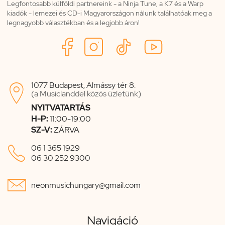
Legfontosabb külföldi partnereink - a Ninja Tune, a K7 és a Warp
kiadók - lemezei és CD-i Magyarországon nálunk találhatóak meg a
legnagyobb választékban és a legjobb áron!
1077 Budapest, Almássy tér 8.

(a Musiclanddel közös üzletünk)
NYITVATARTÁS
H-P:
11:00-19:00
SZ-V:
ZÁRVA

06 1 365 1929
06 30 252 9300

neonmusichungary@gmail.com
Navigáció