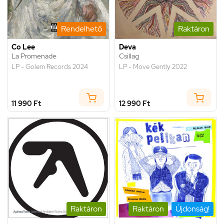
Rendelhető
Raktáron
Co Lee
Deva
La Promenade
Csillag
LP - Golem Records 2024
LP - Move Gently 2022
11 990 Ft
12 990 Ft
Raktáron
Raktáron
Újdonság!