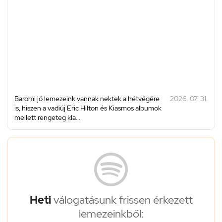
Baromi jó lemezeink vannak nektek a hétvégére
2026. 07. 31.
is, hiszen a vadiúj Eric Hilton és Kiasmos albumok
mellett rengeteg kla...
Heti
válogatásunk frissen érkezett
lemezeinkből: