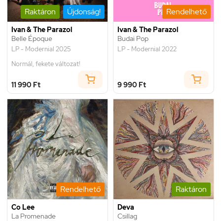
Raktáron
Újdonság!
Rendelhető
Ivan & The Parazol
Ivan & The Parazol
Belle Époque
Budai Pop
LP - Modernial 2025
LP - Modernial 2022
Normál, fekete változat!
11 990 Ft
9 990 Ft
Rendelhető
Raktáron
Co Lee
Deva
La Promenade
Csillag