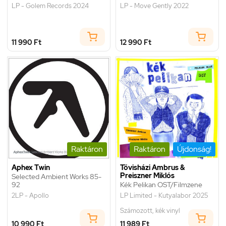
LP - Golem Records 2024
LP - Move Gently 2022
11 990 Ft
12 990 Ft
Raktáron
Raktáron
Újdonság!
Aphex Twin
Tövisházi Ambrus &
Preiszner Miklós
Selected Ambient Works 85-
92
Kék Pelikan OST/Filmzene
2LP - Apollo
LP Limited - Kutyalabor 2025
Számozott, kék vinyl
10 990 Ft
11 989 Ft