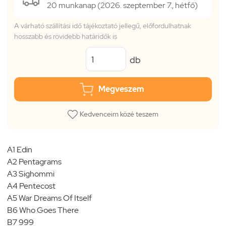
20 munkanap (2026. szeptember 7., hétfő)
A várható szállítási idő tájékoztató jellegű, előfordulhatnak
hosszabb és rövidebb határidők is
db
Megveszem
Kedvenceim közé teszem
A1 Edin
A2 Pentagrams
A3 Sighommi
A4 Pentecost
A5 War Dreams Of Itself
B6 Who Goes There
B7 999