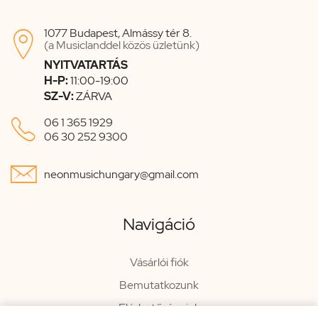
1077 Budapest, Almássy tér 8.

(a Musiclanddel közös üzletünk)
NYITVATARTÁS
H-P:
11:00-19:00
SZ-V:
ZÁRVA

06 1 365 1929
06 30 252 9300

neonmusichungary@gmail.com
Navigáció
Vásárlói fiók
Bemutatkozunk
Elérhetőségeink