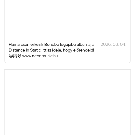
Hamarosan érkezik Bonobo legújabb albuma, a
2026. 08. 04.
Distance In Static. Itt az ideje, hogy előrendeld!
😀📀💿 www.neonmusic.hu...