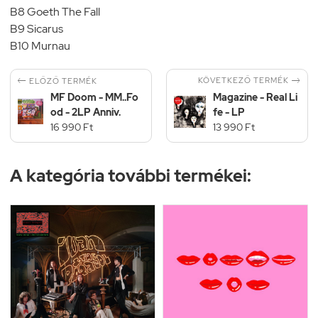
B8 Goeth The Fall
B9 Sicarus
B10 Murnau


KÖVETKEZŐ TERMÉK
ELŐZŐ TERMÉK
MF Doom - MM..Fo
Magazine - Real Li
od - 2LP Anniv.
fe - LP
16 990 Ft
13 990 Ft
A kategória további termékei: