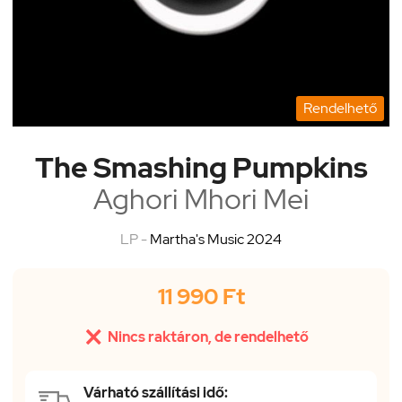
Rendelhető
The Smashing Pumpkins
Aghori Mhori Mei
LP -
Martha's Music 2024
11 990 Ft

Nincs raktáron, de rendelhető
Várható szállítási idő: