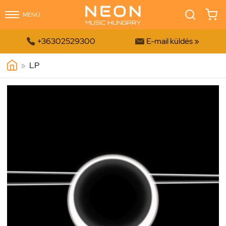
MENÜ


+36302529300
E-mail küldés »
»
LP