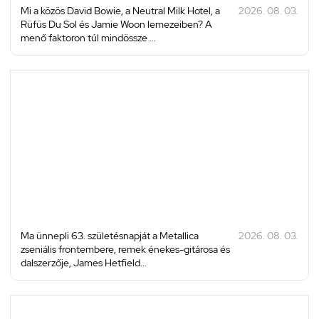
Mi a közös David Bowie, a Neutral Milk Hotel, a
2026. 08. 03.
Rüfüs Du Sol és Jamie Woon lemezeiben? A
menő faktoron túl mindössze ...
Ma ünnepli 63. születésnapját a Metallica
2026. 08. 03.
zseniális frontembere, remek énekes-gitárosa és
dalszerzője, James Hetfield...