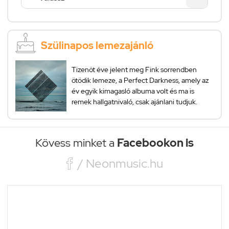
Szülinapos lemezajánló
Tizenöt éve jelent meg Fink sorrendben
ötödik lemeze, a Perfect Darkness, amely az
év egyik kimagasló albuma volt és ma is
remek hallgatnivaló, csak ajánlani tudjuk.
Kövess minket a
Facebookon is

/ Neonmusic.hu