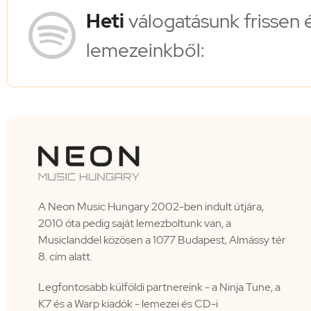
Heti
válogatásunk frissen 
lemezeinkből:
A Neon Music Hungary 2002-ben indult útjára,
2010 óta pedig saját lemezboltunk van, a
Musiclanddel közösen a 1077 Budapest, Almássy tér
8. cím alatt.
Legfontosabb külföldi partnereink - a Ninja Tune, a
K7 és a Warp kiadók - lemezei és CD-i