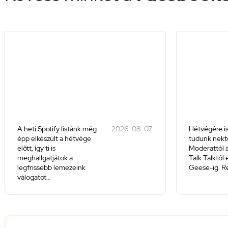
A heti Spotify listánk még
2026. 08. 07.
Hétvégére is
épp elkészült a hétvége
tudunk nekte
előtt, így ti is
Moderattól a
meghallgatjátok a
Talk Talktól
legfrissebb lemezeink
Geese-ig. Re
válogatot...