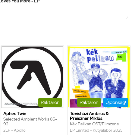
Loves You More - LP
Raktáron
Raktáron
Újdonság!
Aphex Twin
Tövisházi Ambrus &
Preiszner Miklós
Selected Ambient Works 85-
92
Kék Pelikan OST/Filmzene
2LP - Apollo
LP Limited - Kutyalabor 2025