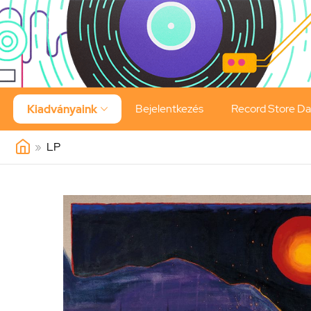
Bejelentkezés
Record Store D
Kiadványaink

»
LP