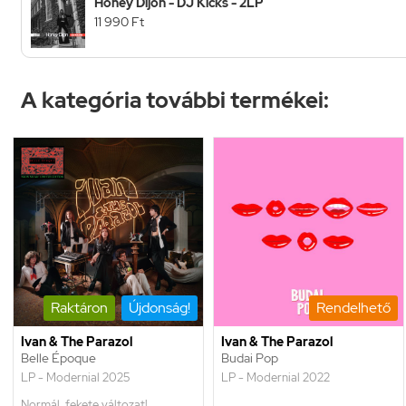
Honey Dijon - DJ Kicks - 2LP
11 990 Ft
A kategória további termékei:
Raktáron
Újdonság!
Rendelhető
Ivan & The Parazol
Ivan & The Parazol
Belle Époque
Budai Pop
LP - Modernial 2025
LP - Modernial 2022
Normál, fekete változat!