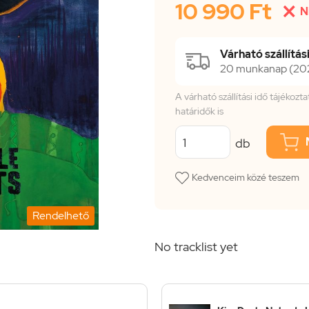
10 990 Ft

N
Várható szállítási
20 munkanap (2026
A várható szállítási idő tájékoz
határidők is
db
Kedvenceim közé teszem
Rendelhető
No tracklist yet