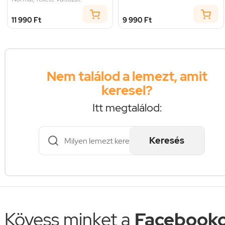
11 990 Ft
9 990 Ft
Nem találod a lemezt, amit
keresel?
Itt megtalálod:
Keresés
Kövess minket a
Facebooko