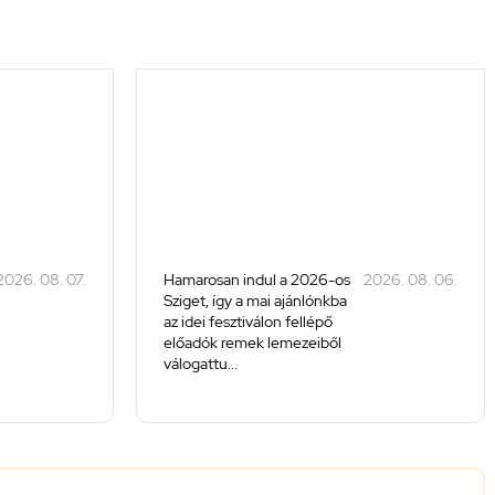
2026. 08. 07.
Hamarosan indul a 2026-os
2026. 08. 06.
Sziget, így a mai ajánlónkba
az idei fesztiválon fellépő
előadók remek lemezeiből
válogattu...