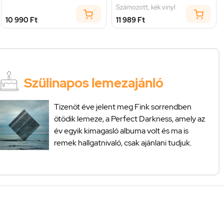
Számozott, kék vinyl
10 990 Ft
11 989 Ft
Szülinapos lemezajánló
Tizenöt éve jelent meg Fink sorrendben
ötödik lemeze, a Perfect Darkness, amely az
év egyik kimagasló albuma volt és ma is
remek hallgatnivaló, csak ajánlani tudjuk.