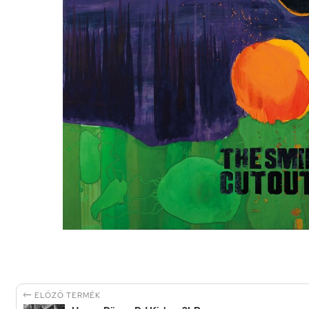

ELŐZŐ TERMÉK