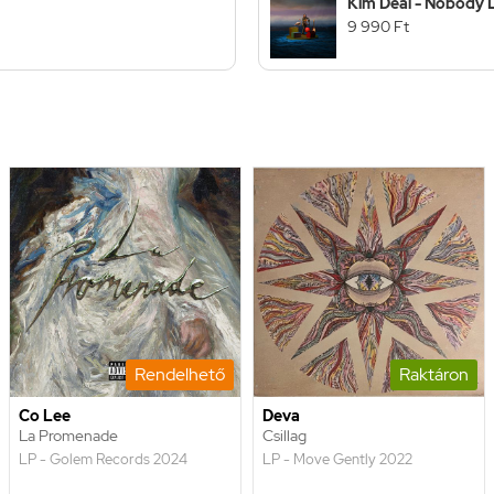
Kim Deal - Nobody 
9 990 Ft
Rendelhető
Raktáron
Co Lee
Deva
La Promenade
Csillag
LP - Golem Records 2024
LP - Move Gently 2022