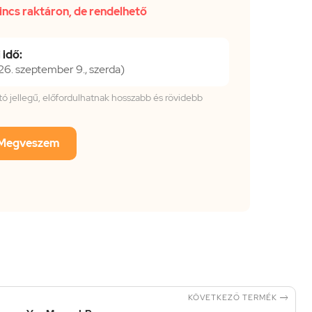
incs raktáron, de rendelhető
 idő:
. szeptember 9., szerda)
tató jellegű, előfordulhatnak hosszabb és rövidebb
Megveszem

KÖVETKEZŐ TERMÉK