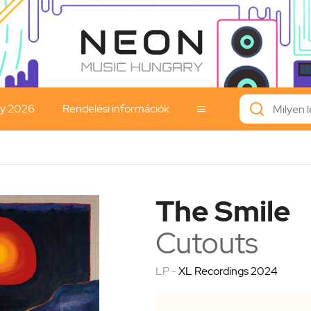
ay 2026
Rendelési információk

The Smile
Cutouts
LP -
XL Recordings 2024