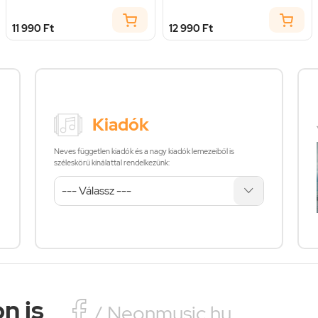
11 990 Ft
12 990 Ft
Kiadók
Neves független kiadók és a nagy kiadók lemezeiből is
széleskörű kínálattal rendelkezünk:
n is

/ Neonmusic.hu