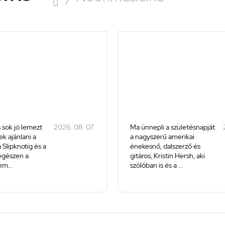
 sok jó lemezt
2026. 08. 07.
Ma ünnepli a születésnapját
k ajánlani a
a nagyszerű amerikai
 Slipknotig és a
énekesnő, dalszerző és
 egészen a
gitáros, Kristin Hersh, aki
m...
szólóban is és a ...