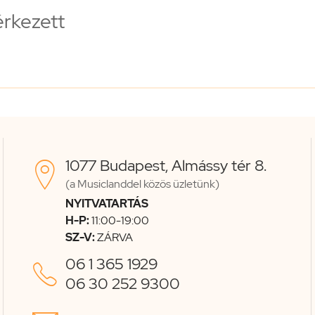
érkezett
1077 Budapest, Almássy tér 8.

(a Musiclanddel közös üzletünk)
NYITVATARTÁS
H-P:
11:00-19:00
SZ-V:
ZÁRVA
06 1 365 1929

06 30 252 9300