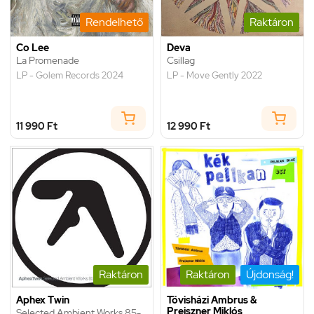
Rendelhető
Raktáron
Co Lee
Deva
La Promenade
Csillag
LP - Golem Records 2024
LP - Move Gently 2022
11 990 Ft
12 990 Ft
Raktáron
Raktáron
Újdonság!
Aphex Twin
Tövisházi Ambrus &
Preiszner Miklós
Selected Ambient Works 85-