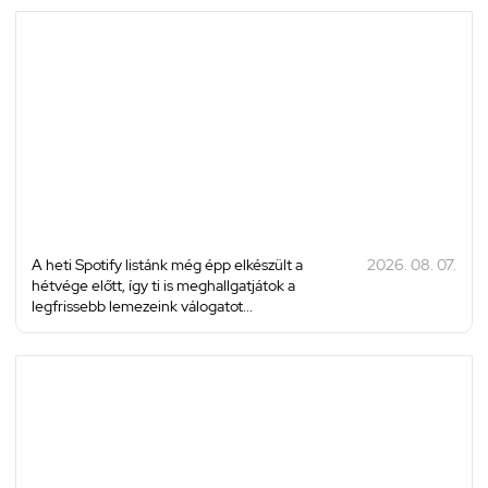
A heti Spotify listánk még épp elkészült a
2026. 08. 07.
hétvége előtt, így ti is meghallgatjátok a
legfrissebb lemezeink válogatot...