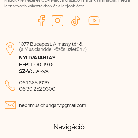
legnagyobb választékban és a legjobb áron!
1077 Budapest, Almássy tér 8.

(a Musiclanddel közös üzletünk)
NYITVATARTÁS
H-P:
11:00-19:00
SZ-V:
ZÁRVA

06 1 365 1929
06 30 252 9300

neonmusichungary@gmail.com
Navigáció