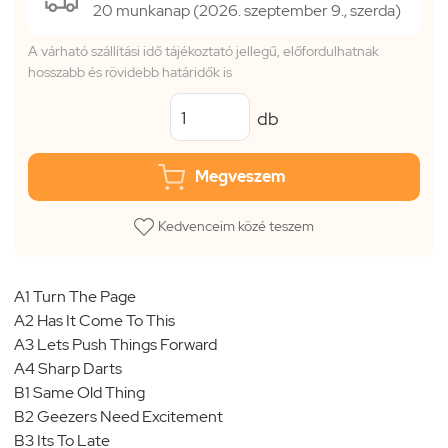
20 munkanap (2026. szeptember 9., szerda)
A várható szállítási idő tájékoztató jellegű, előfordulhatnak
hosszabb és rövidebb határidők is
db
Megveszem
Kedvenceim közé teszem
A1 Turn The Page
A2 Has It Come To This
A3 Lets Push Things Forward
A4 Sharp Darts
B1 Same Old Thing
B2 Geezers Need Excitement
B3 Its To Late