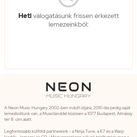
Heti
válogatásunk frissen érkezett
lemezeinkből:
A Neon Music Hungary 2002-ben indult útjára, 2010 óta pedig saját
lemezboltunk van, a Musiclanddel közösen a 1077 Budapest, Almássy
tér 8. cím alatt.
Legfontosabb külföldi partnereink - a Ninja Tune, a K7 és a Warp
kiadók - lemezei és CD-i Magyarországon nálunk találhatóak meg a