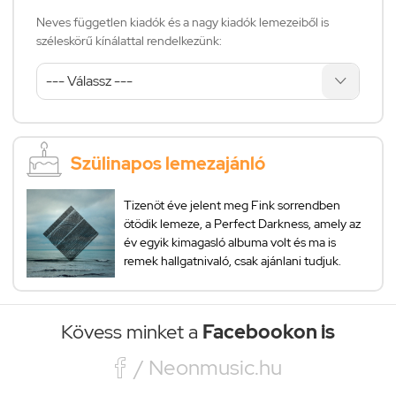
Neves független kiadók és a nagy kiadók lemezeiből is
széleskörű kínálattal rendelkezünk:
Szülinapos lemezajánló
Tizenöt éve jelent meg Fink sorrendben
ötödik lemeze, a Perfect Darkness, amely az
év egyik kimagasló albuma volt és ma is
remek hallgatnivaló, csak ajánlani tudjuk.
Kövess minket a
Facebookon is

/ Neonmusic.hu