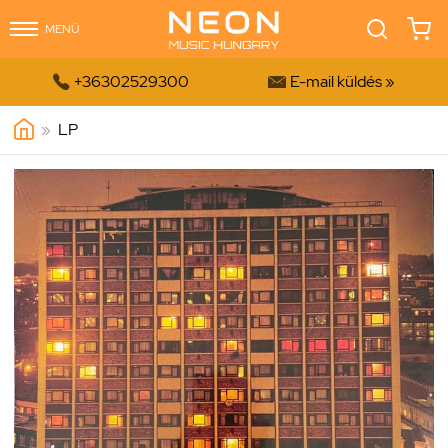
MENÜ


+36302529300
E-mail küldés »
»
LP