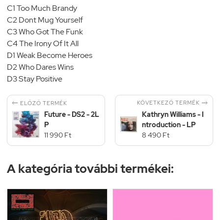
C1 Too Much Brandy
C2 Dont Mug Yourself
C3 Who Got The Funk
C4 The Irony Of It All
D1 Weak Become Heroes
D2 Who Dares Wins
D3 Stay Positive


KÖVETKEZŐ TERMÉK
ELŐZŐ TERMÉK
Future - DS2 - 2L
Kathryn Williams - I
P
ntroduction - LP
11 990 Ft
8 490 Ft
A kategória további termékei: