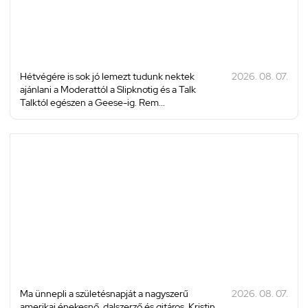
Hétvégére is sok jó lemezt tudunk nektek
2026. 08. 07.
ajánlani a Moderattól a Slipknotig és a Talk
Talktól egészen a Geese-ig. Rem...
Ma ünnepli a születésnapját a nagyszerű
2026. 08. 07.
amerikai énekesnő, dalszerző és gitáros, Kristin