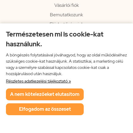
Vásárlói fiók
Bemutatkozunk
Elérhetőségeink
Természetesen mi is cookie-kat
Hírlevél
használunk.
Rendelési információk
Impresszum
A böngészés folytatásával jóváhagyod, hogy az oldal működéséhez
szükséges cookie-kat használjunk. A statisztikai, a marketing célú
Vissza a főoldalra
vagy a személyre szabással kapcsolatos cookie-kat csak a
hozzájárulásod után használjuk.
Részletes adatkezelési tájékoztató »
Neon Music Hungary Bt.
A nem kötelezőeket elutasítom
ÁSZF
Adatkezelési tájékoztató
Elfogadom az összeset