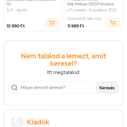
92
Kék Pelikan OST/Filmzene
2LP - Apollo
LP Limited - Kutyalabor 2025
Számozott, kék vinyl
10 990 Ft
11 989 Ft
Nem találod a lemezt, amit
keresel?
Itt megtalálod:
Keresés
Kiadók