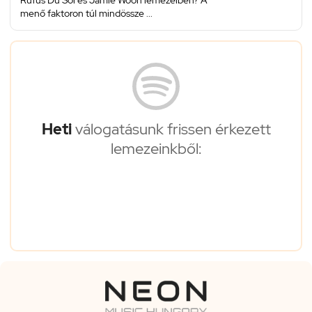
Rüfüs Du Sol és Jamie Woon lemezeiben? A
menő faktoron túl mindössze ...
Heti
válogatásunk frissen érkezett
lemezeinkből: