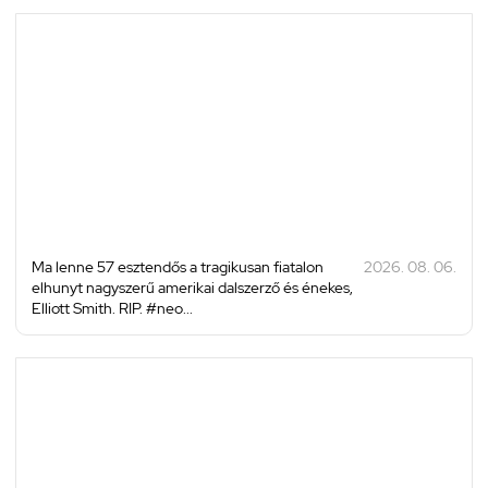
Ma lenne 57 esztendős a tragikusan fiatalon
2026. 08. 06.
elhunyt nagyszerű amerikai dalszerző és énekes,
Elliott Smith. RIP. #neo...