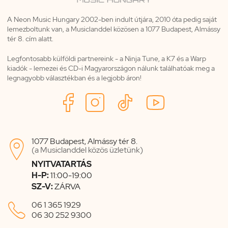
A Neon Music Hungary 2002-ben indult útjára, 2010 óta pedig saját
lemezboltunk van, a Musiclanddel közösen a 1077 Budapest, Almássy
tér 8. cím alatt.
Legfontosabb külföldi partnereink - a Ninja Tune, a K7 és a Warp
kiadók - lemezei és CD-i Magyarországon nálunk találhatóak meg a
legnagyobb választékban és a legjobb áron!
1077 Budapest, Almássy tér 8.

(a Musiclanddel közös üzletünk)
NYITVATARTÁS
H-P:
11:00-19:00
SZ-V:
ZÁRVA

06 1 365 1929
06 30 252 9300