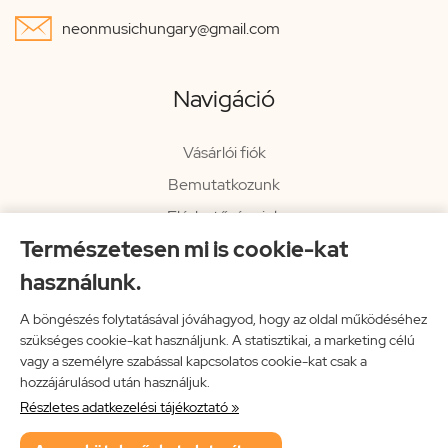

neonmusichungary@gmail.com
Navigáció
Vásárlói fiók
Bemutatkozunk
Elérhetőségeink
Természetesen mi is cookie-kat
Hírlevél
használunk.
Rendelési információk
Impresszum
A böngészés folytatásával jóváhagyod, hogy az oldal működéséhez
szükséges cookie-kat használjunk. A statisztikai, a marketing célú
Vissza a főoldalra
vagy a személyre szabással kapcsolatos cookie-kat csak a
hozzájárulásod után használjuk.
Részletes adatkezelési tájékoztató »
Neon Music Hungary Bt.