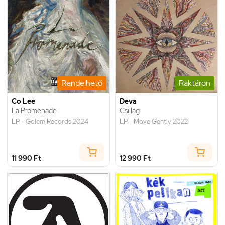
Rendelhető
Raktáron
Co Lee
Deva
La Promenade
Csillag
LP - Golem Records 2024
LP - Move Gently 2022
11 990 Ft
12 990 Ft