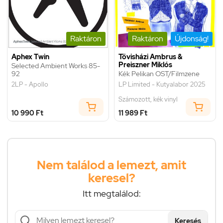
Raktáron
Raktáron
Újdonság!
Aphex Twin
Tövisházi Ambrus &
Preiszner Miklós
Selected Ambient Works 85-
92
Kék Pelikan OST/Filmzene
2LP - Apollo
LP Limited - Kutyalabor 2025
Számozott, kék vinyl
10 990 Ft
11 989 Ft
Nem találod a lemezt, amit
keresel?
Itt megtalálod:
Keresés