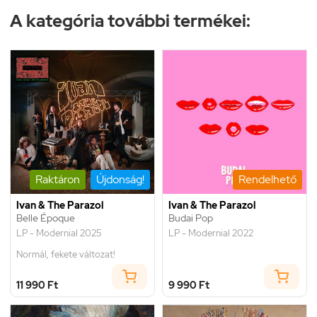
A kategória további termékei:
Raktáron
Újdonság!
Rendelhető
Ivan & The Parazol
Ivan & The Parazol
Belle Époque
Budai Pop
LP - Modernial 2025
LP - Modernial 2022
Normál, fekete változat!
11 990 Ft
9 990 Ft