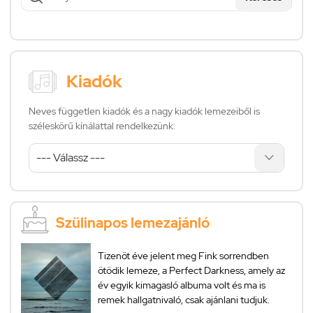
Kiadók
Neves független kiadók és a nagy kiadók lemezeiből is
széleskörű kínálattal rendelkezünk:
Szülinapos lemezajánló
Tizenöt éve jelent meg Fink sorrendben
ötödik lemeze, a Perfect Darkness, amely az
év egyik kimagasló albuma volt és ma is
remek hallgatnivaló, csak ajánlani tudjuk.