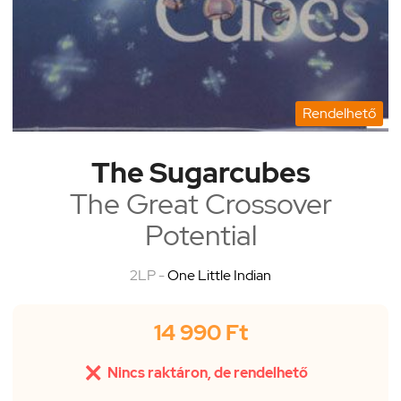
Rendelhető
The Sugarcubes
The Great Crossover
Potential
2LP -
One Little Indian
14 990 Ft

Nincs raktáron, de rendelhető