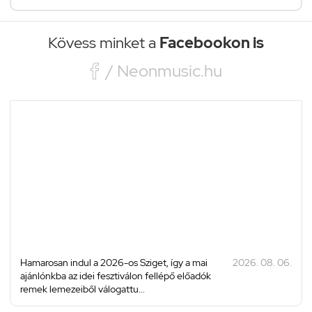
Kövess minket a
Facebookon is

/ Neonmusic.hu
Hamarosan indul a 2026-os Sziget, így a mai
2026. 08. 06.
ajánlónkba az idei fesztiválon fellépő előadók
remek lemezeiből válogattu...