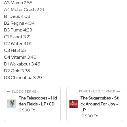
A3 Mama 2:55
A4 Motor Crash 2:21
B1 Deus 4:08
B2 Regina 4:04
B3 Pump 4:23
C1 Planet 3:21
C2 Water 3:01
C3 Hit 3:55
C4 Vitamin 3:40
D1 Walkabout 3:46
D2 Gold 3:38
D3 Chihuahua 3:29


KÖVETKEZŐ TERMÉK
ELŐZŐ TERMÉK
The Telescopes - Hid
The Sugarcubes - Sti
den Fields - LP+CD
ck Around For Joy -
6 990 Ft
LP
10 990 Ft