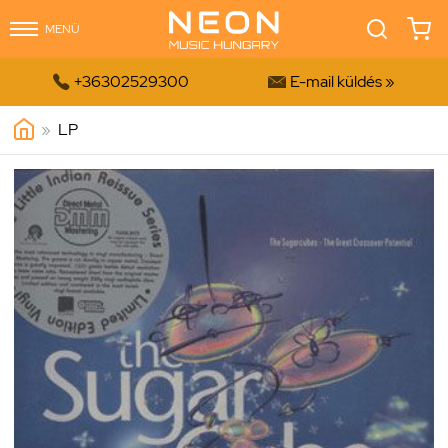
MENÜ


+36302529300
E-mail küldés »
»
LP