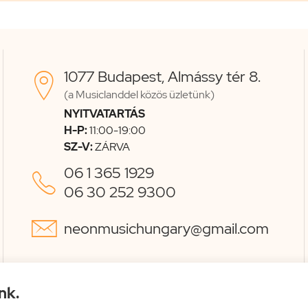
1077 Budapest, Almássy tér 8.

(a Musiclanddel közös üzletünk)
NYITVATARTÁS
H-P:
11:00-19:00
SZ-V:
ZÁRVA
06 1 365 1929

06 30 252 9300

neonmusichungary@gmail.com
nk.