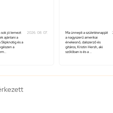
 sok jó lemezt
2026. 08. 07.
Ma ünnepli a születésnapját
k ajánlani a
a nagyszerű amerikai
 Slipknotig és a
énekesnő, dalszerző és
 egészen a
gitáros, Kristin Hersh, aki
m...
szólóban is és a ...
érkezett