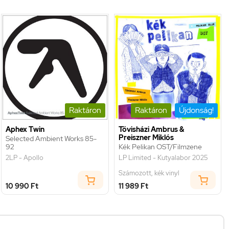
Raktáron
Raktáron
Újdonság!
Aphex Twin
Tövisházi Ambrus &
Preiszner Miklós
Selected Ambient Works 85-
92
Kék Pelikan OST/Filmzene
2LP - Apollo
LP Limited - Kutyalabor 2025
Számozott, kék vinyl
10 990 Ft
11 989 Ft