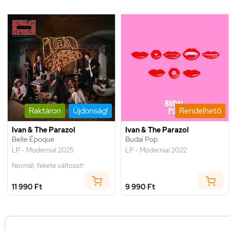
Raktáron
Újdonság!
Rendelhető
Ivan & The Parazol
Ivan & The Parazol
Belle Époque
Budai Pop
LP - Modernial 2025
LP - Modernial 2022
Normál, fekete változat!
11 990 Ft
9 990 Ft