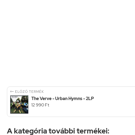

ELŐZŐ TERMÉK
The Verve - Urban Hymns - 2LP
12 990 Ft
A kategória további termékei: