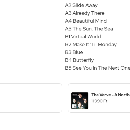
A2 Slide Away
A3 Already There
A4 Beautiful Mind
A5 The Sun, The Sea
B1 Virtual World
B2 Make It 'Til Monday
B3 Blue
B4 Butterfly
B5 See You In The Next On
The Verve - A North
11 990 Ft