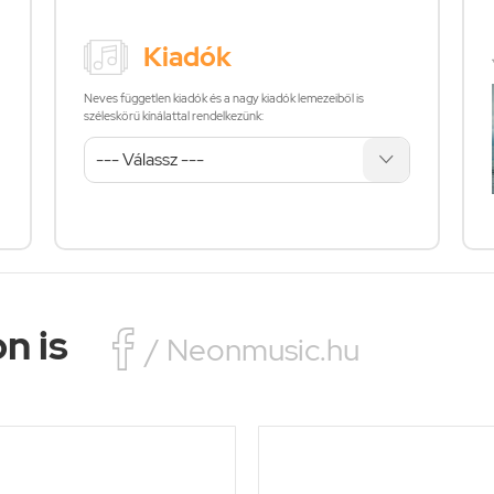
Kiadók
Neves független kiadók és a nagy kiadók lemezeiből is
széleskörű kínálattal rendelkezünk:
n is

/ Neonmusic.hu