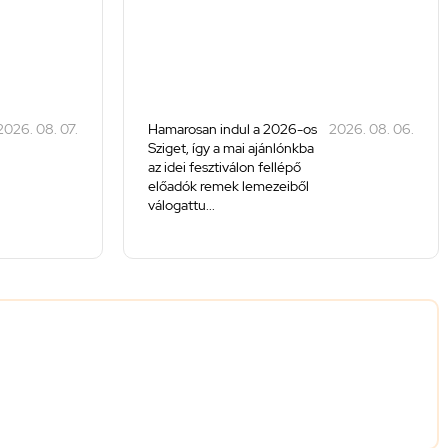
2026. 08. 07.
Hamarosan indul a 2026-os
2026. 08. 06.
Sziget, így a mai ajánlónkba
az idei fesztiválon fellépő
előadók remek lemezeiből
válogattu...