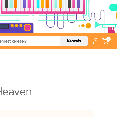
0
Keresés
Heaven