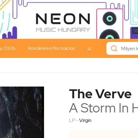
ay 2026
Rendelési információk

The Verve
A Storm In 
LP -
Virgin