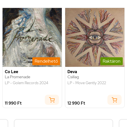
Rendelhető
Raktáron
Co Lee
Deva
La Promenade
Csillag
LP - Golem Records 2024
LP - Move Gently 2022
11 990 Ft
12 990 Ft