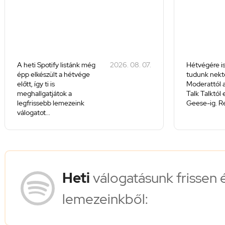
A heti Spotify listánk még
2026. 08. 07.
Hétvégére is
épp elkészült a hétvége
tudunk nekte
előtt, így ti is
Moderattól a
meghallgatjátok a
Talk Talktól
legfrissebb lemezeink
Geese-ig. Re
válogatot...
Heti
válogatásunk frissen 
lemezeinkből: