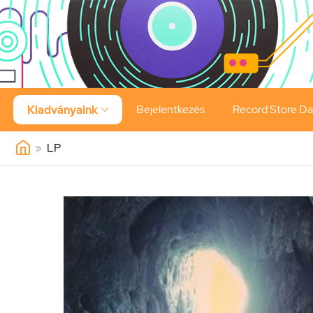
Bejelentkezés
Record Store D
Kiadványaink

»
LP