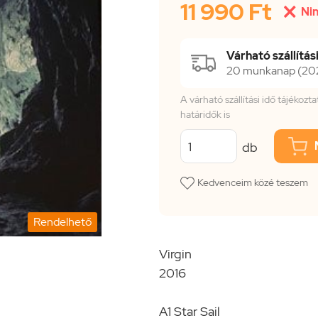
11 990 Ft

Nin
Várható szállítási
20 munkanap (2026
A várható szállítási idő tájékoz
határidők is
db
Kedvenceim közé teszem
Rendelhető
Virgin
2016
A1 Star Sail