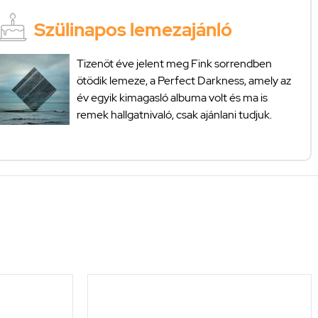
Szülinapos lemezajánló
Tizenöt éve jelent meg Fink sorrendben
ötödik lemeze, a Perfect Darkness, amely az
év egyik kimagasló albuma volt és ma is
remek hallgatnivaló, csak ajánlani tudjuk.