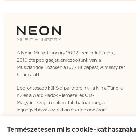
A Neon Music Hungary 2002-ben indult útjára,
2010 óta pedig saját lemezboltunk van, a
Musiclanddel közösen a 1077 Budapest, Almássy tér
8. cím alatt.
Legfontosabb külföldi partnereink - a Ninja Tune, a
K7 és a Warp kiadók - lemezei és CD-i
Magyarországon nálunk találhatóak meg a
legnagyobb választékban és a legjobb áron!
Természetesen mi is cookie-kat használu