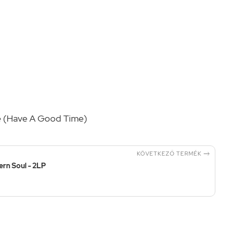
e (Have A Good Time)

KÖVETKEZŐ TERMÉK
ern Soul - 2LP