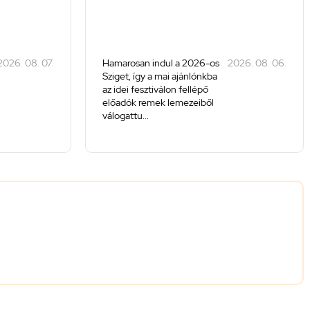
2026. 08. 07.
Hamarosan indul a 2026-os
2026. 08. 06.
Sziget, így a mai ajánlónkba
az idei fesztiválon fellépő
előadók remek lemezeiből
válogattu...