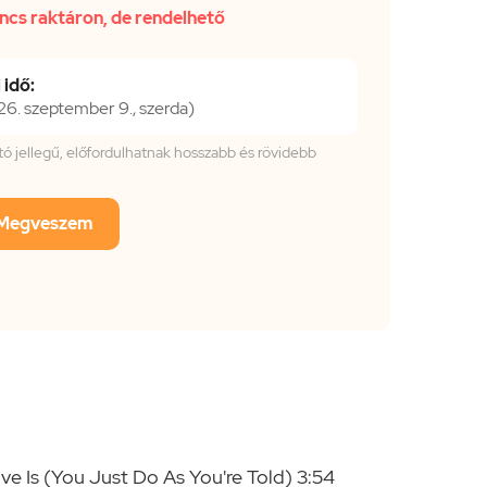
ncs raktáron, de rendelhető
 idő:
. szeptember 9., szerda)
tató jellegű, előfordulhatnak hosszabb és rövidebb
Megveszem
e Is (You Just Do As You're Told) 3:54