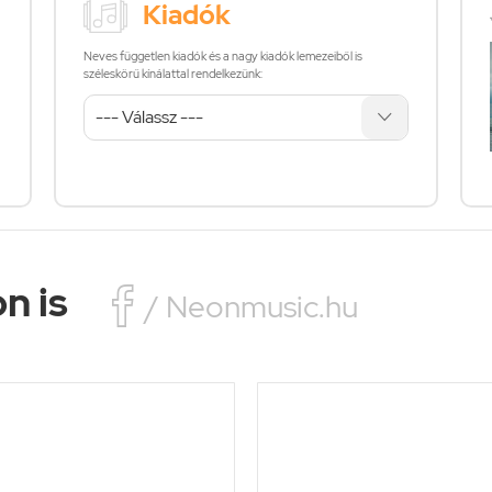
Kiadók
Neves független kiadók és a nagy kiadók lemezeiből is
széleskörű kínálattal rendelkezünk:
n is

/ Neonmusic.hu