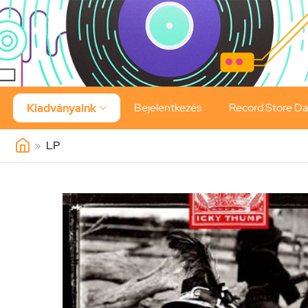
Bejelentkezés
Record Store D
Kiadványaink

»
LP