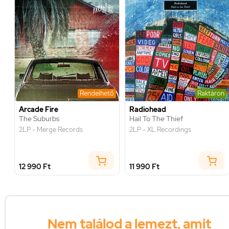
Rendelhető
Raktáron
Arcade Fire
Radiohead
The Suburbs
Hail To The Thief
2LP - Merge Records
2LP - XL Recordings
12 990 Ft
11 990 Ft
Nem találod a lemezt, amit