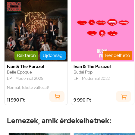
Raktáron
Újdonság!
Rendelhető
Ivan & The Parazol
Ivan & The Parazol
Belle Époque
Budai Pop
LP - Modernial 2025
LP - Modernial 2022
Normál, fekete változat!
11 990 Ft
9 990 Ft
Lemezek, amik érdekelhetnek: