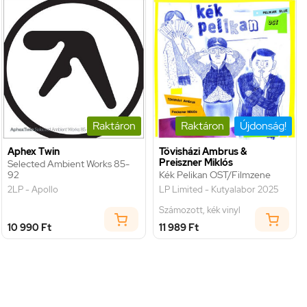
Raktáron
Raktáron
Újdonság!
Aphex Twin
Tövisházi Ambrus &
Preiszner Miklós
Selected Ambient Works 85-
92
Kék Pelikan OST/Filmzene
2LP - Apollo
LP Limited - Kutyalabor 2025
Számozott, kék vinyl
10 990 Ft
11 989 Ft