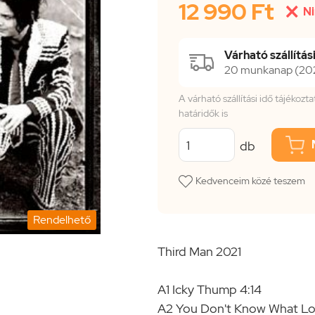
12 990 Ft

Ni
Várható szállítási
20 munkanap (2026
A várható szállítási idő tájékoz
határidők is
db
Kedvenceim közé teszem
Rendelhető
Third Man 2021
A1 Icky Thump 4:14
A2 You Don't Know What Lov