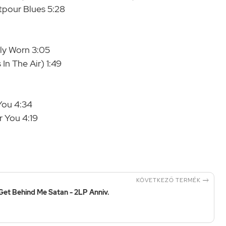
tpour Blues 5:28
ly Worn 3:05
 In The Air) 1:49
You 4:34
r You 4:19

KÖVETKEZŐ TERMÉK
 Get Behind Me Satan - 2LP Anniv.