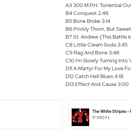
A3 300 M.P.H. Torrential Ou
B4 Conquest 2:48
B5 Bone Broke 3:14
B6 Prickly Thorn, But Sweet
B7 St. Andrew (This Battle Is
C8 Little Cream Soda 3:45
C9 Rag And Bone 3:48
C10 I'm Slowly Turning Into 
D11 A Martyr For My Love Fo
D12 Catch Hell Blues 4:18
D13 Effect And Cause 3:00
The White Stripes -
17 990 Ft