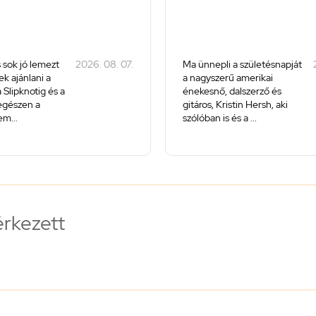
 sok jó lemezt
2026. 08. 07.
Ma ünnepli a születésnapját
k ajánlani a
a nagyszerű amerikai
 Slipknotig és a
énekesnő, dalszerző és
 egészen a
gitáros, Kristin Hersh, aki
m...
szólóban is és a ...
érkezett