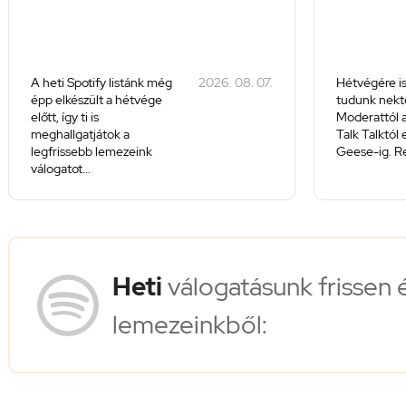
A heti Spotify listánk még
2026. 08. 07.
Hétvégére is
épp elkészült a hétvége
tudunk nekte
előtt, így ti is
Moderattól a
meghallgatjátok a
Talk Talktól
legfrissebb lemezeink
Geese-ig. Re
válogatot...
Heti
válogatásunk frissen 
lemezeinkből: