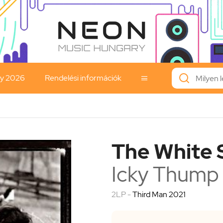
ay 2026
Rendelési információk

The White 
Icky Thump
2LP -
Third Man 2021