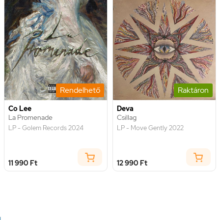
Rendelhető
Raktáron
Co Lee
Deva
La Promenade
Csillag
LP - Golem Records 2024
LP - Move Gently 2022
11 990 Ft
12 990 Ft