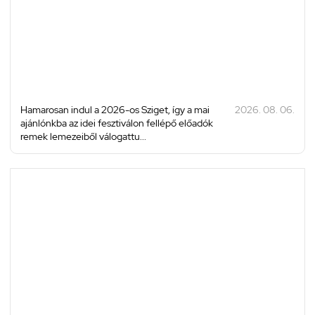
Hamarosan indul a 2026-os Sziget, így a mai
2026. 08. 06.
ajánlónkba az idei fesztiválon fellépő előadók
remek lemezeiből válogattu...