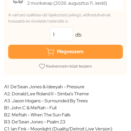
2 munkanap (2026. augusztus 11., kedd)
A várható szállítási idő tájékoztató jellegű, előfordulhatnak
hosszabb és rövidebb határidők is
db
Megveszem
Kedvenceim közé teszem
A1: De'Sean Jones & Ideeyah - Pressure
A2: Donald Lee Roland II - Simba's Theme
A3: Jason Hogans - Surrounded By Trees
B1: John C & Meftah - Full
B2: Meftah - When The Sun Falls
B3: De'Sean Jones - Psalm 23
C1: Ian Fink - Moonlight (Duality/Detroit Live Version)