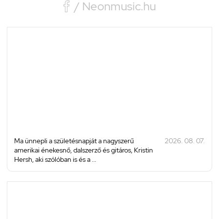

/ Neonmusic.hu
Ma ünnepli a születésnapját a nagyszerű
2026. 08. 07.
amerikai énekesnő, dalszerző és gitáros, Kristin
Hersh, aki szólóban is és a ...