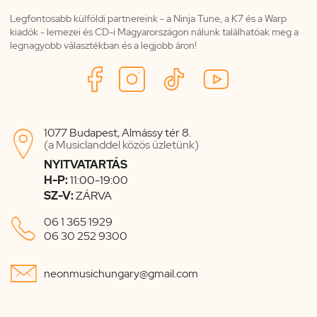
Legfontosabb külföldi partnereink - a Ninja Tune, a K7 és a Warp
kiadók - lemezei és CD-i Magyarországon nálunk találhatóak meg a
legnagyobb választékban és a legjobb áron!
1077 Budapest, Almássy tér 8.

(a Musiclanddel közös üzletünk)
NYITVATARTÁS
H-P:
11:00-19:00
SZ-V:
ZÁRVA

06 1 365 1929
06 30 252 9300

neonmusichungary@gmail.com