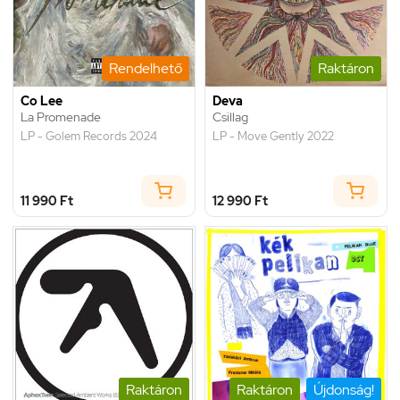
Rendelhető
Raktáron
Co Lee
Deva
La Promenade
Csillag
LP - Golem Records 2024
LP - Move Gently 2022
11 990 Ft
12 990 Ft
Raktáron
Raktáron
Újdonság!