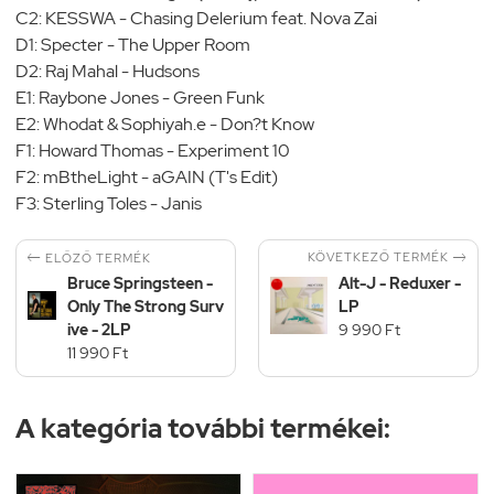
C2: KESSWA - Chasing Delerium feat. Nova Zai
D1: Specter - The Upper Room
D2: Raj Mahal - Hudsons
E1: Raybone Jones - Green Funk
E2: Whodat & Sophiyah.e - Don?t Know
F1: Howard Thomas - Experiment 10
F2: mBtheLight - aGAIN (T's Edit)
F3: Sterling Toles - Janis


KÖVETKEZŐ TERMÉK
ELŐZŐ TERMÉK
Bruce Springsteen -
Alt-J - Reduxer -
Only The Strong Surv
LP
ive - 2LP
9 990 Ft
11 990 Ft
A kategória további termékei: