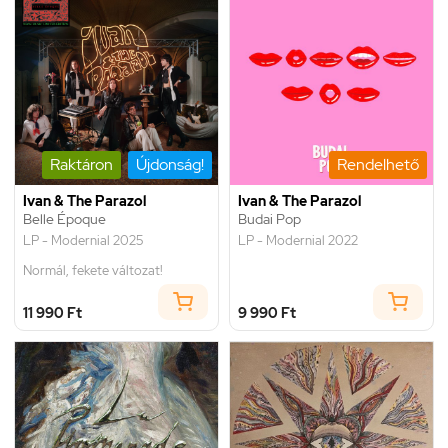
Raktáron
Újdonság!
Rendelhető
Ivan & The Parazol
Ivan & The Parazol
Belle Époque
Budai Pop
LP - Modernial 2025
LP - Modernial 2022
Normál, fekete változat!
11 990 Ft
9 990 Ft