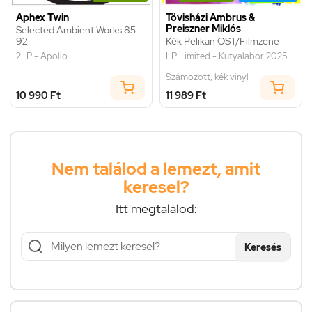
Aphex Twin
Tövisházi Ambrus &
Preiszner Miklós
Selected Ambient Works 85-
92
Kék Pelikan OST/Filmzene
2LP - Apollo
LP Limited - Kutyalabor 2025
Számozott, kék vinyl
10 990 Ft
11 989 Ft
Nem találod a lemezt, amit
keresel?
Itt megtalálod:
Keresés