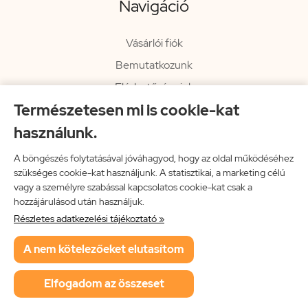
Navigáció
Vásárlói fiók
Bemutatkozunk
Elérhetőségeink
Természetesen mi is cookie-kat
Hírlevél
használunk.
Rendelési információk
Impresszum
A böngészés folytatásával jóváhagyod, hogy az oldal működéséhez
szükséges cookie-kat használjunk. A statisztikai, a marketing célú
Vissza a főoldalra
vagy a személyre szabással kapcsolatos cookie-kat csak a
hozzájárulásod után használjuk.
Részletes adatkezelési tájékoztató »
Neon Music Hungary Bt.
A nem kötelezőeket elutasítom
ÁSZF
Adatkezelési tájékoztató
Elfogadom az összeset