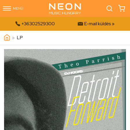
MENÜ


+36302529300
E-mail küldés »
»
LP