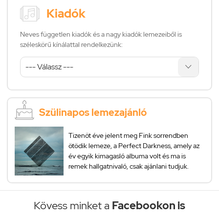
Kiadók
Neves független kiadók és a nagy kiadók lemezeiből is
széleskörű kínálattal rendelkezünk:
Szülinapos lemezajánló
Tizenöt éve jelent meg Fink sorrendben
ötödik lemeze, a Perfect Darkness, amely az
év egyik kimagasló albuma volt és ma is
remek hallgatnivaló, csak ajánlani tudjuk.
Kövess minket a
Facebookon is