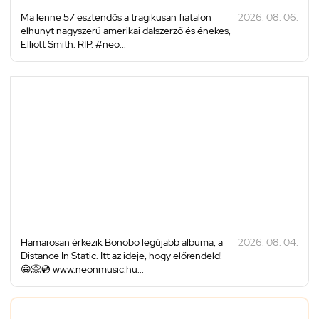
Ma lenne 57 esztendős a tragikusan fiatalon
2026. 08. 06.
elhunyt nagyszerű amerikai dalszerző és énekes,
Elliott Smith. RIP. #neo...
Hamarosan érkezik Bonobo legújabb albuma, a
2026. 08. 04.
Distance In Static. Itt az ideje, hogy előrendeld!
😀📀💿 www.neonmusic.hu...