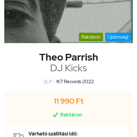
Raktáron
Újdonság!
Theo Parrish
DJ Kicks
3LP -
!K7 Records 2022
11 990 Ft

Raktáron
Várható szállítási idő: