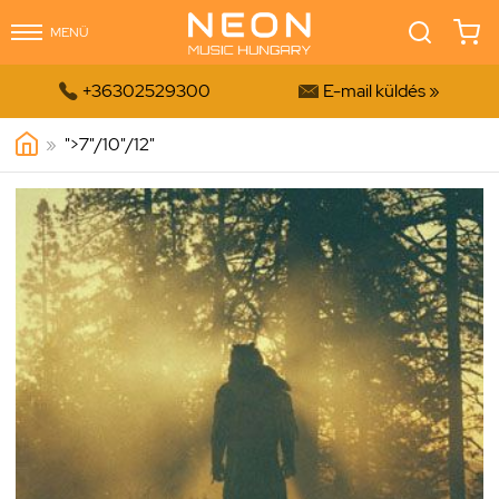
MENÜ


+36302529300
E-mail küldés »
»
">
7"/10"/12"