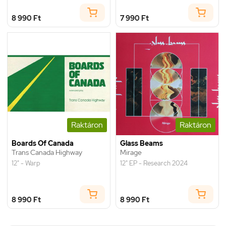
8 990 Ft
7 990 Ft
Raktáron
Raktáron
Boards Of Canada
Glass Beams
Trans Canada Highway
Mirage
12" - Warp
12" EP - Research 2024
8 990 Ft
8 990 Ft