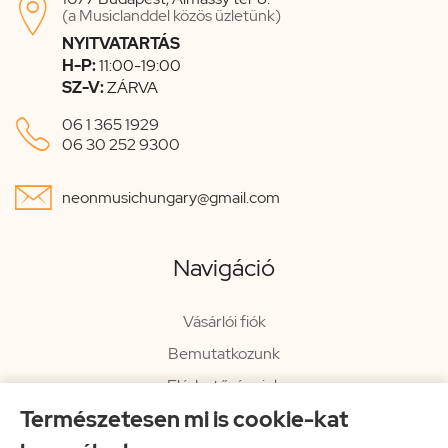

(a Musiclanddel közös üzletünk)
NYITVATARTÁS
H-P:
11:00-19:00
SZ-V:
ZÁRVA

06 1 365 1929
06 30 252 9300

neonmusichungary@gmail.com
Navigáció
Vásárlói fiók
Bemutatkozunk
Elérhetőségeink
Természetesen mi is cookie-kat
Hírlevél