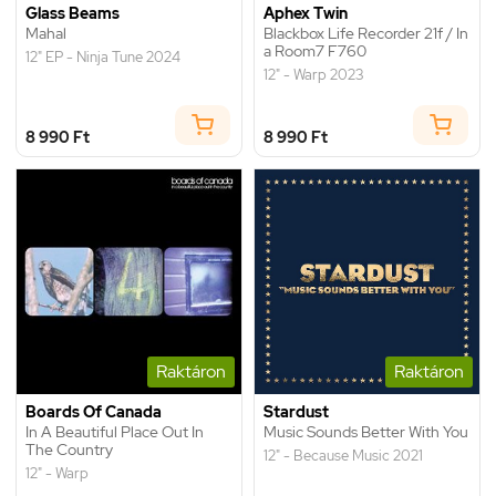
Glass Beams
Aphex Twin
Mahal
Blackbox Life Recorder 21f / In
a Room7 F760
12" EP - Ninja Tune 2024
12" - Warp 2023
8 990 Ft
8 990 Ft
Raktáron
Raktáron
Boards Of Canada
Stardust
In A Beautiful Place Out In
Music Sounds Better With You
The Country
12" - Because Music 2021
12" - Warp