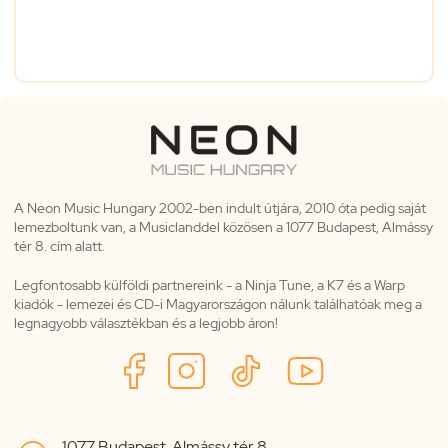
A Neon Music Hungary 2002-ben indult útjára, 2010 óta pedig saját
lemezboltunk van, a Musiclanddel közösen a 1077 Budapest, Almássy
tér 8. cím alatt.
Legfontosabb külföldi partnereink - a Ninja Tune, a K7 és a Warp
kiadók - lemezei és CD-i Magyarországon nálunk találhatóak meg a
legnagyobb választékban és a legjobb áron!
1077 Budapest, Almássy tér 8.