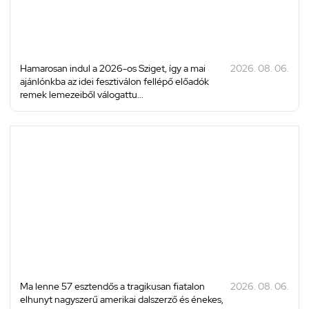
Hamarosan indul a 2026-os Sziget, így a mai
2026. 08. 06.
ajánlónkba az idei fesztiválon fellépő előadók
remek lemezeiből válogattu...
Ma lenne 57 esztendős a tragikusan fiatalon
2026. 08. 06.
elhunyt nagyszerű amerikai dalszerző és énekes,