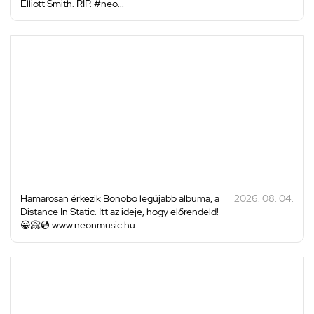
Elliott Smith. RIP. #neo...
Hamarosan érkezik Bonobo legújabb albuma, a
2026. 08. 04.
Distance In Static. Itt az ideje, hogy előrendeld!
😀📀💿 www.neonmusic.hu...