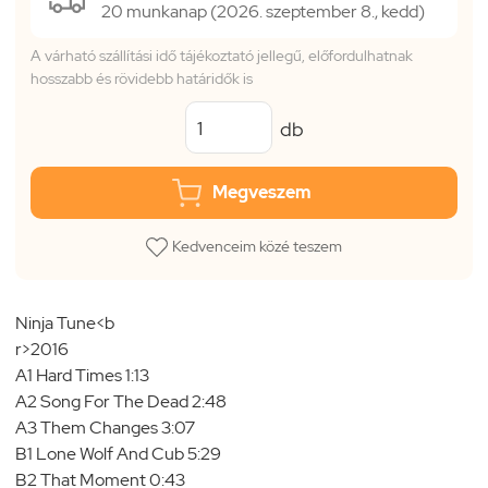
20 munkanap (2026. szeptember 8., kedd)
A várható szállítási idő tájékoztató jellegű, előfordulhatnak
hosszabb és rövidebb határidők is
db
Megveszem
Kedvenceim közé teszem
Ninja Tune<b
r>2016
A1 Hard Times 1:13
A2 Song For The Dead 2:48
A3 Them Changes 3:07
B1 Lone Wolf And Cub 5:29
B2 That Moment 0:43