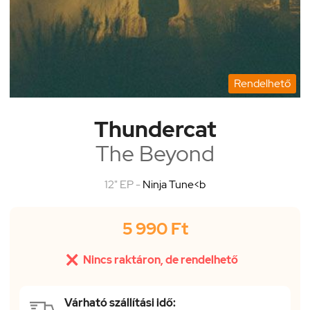
Rendelhető
Thundercat
The Beyond
12" EP -
Ninja Tune<b
5 990 Ft

Nincs raktáron, de rendelhető
Várható szállítási idő: