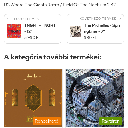
B3 Where The Giants Roam / Field Of The Nephilim 2:47


KÖVETKEZŐ TERMÉK
ELŐZŐ TERMÉK
TNGHT - TNGHT
The Michelles - Spri
- 12"
ngtime - 7"
5 990 Ft
990 Ft
A kategória további termékei:
Rendelhető
Raktáron