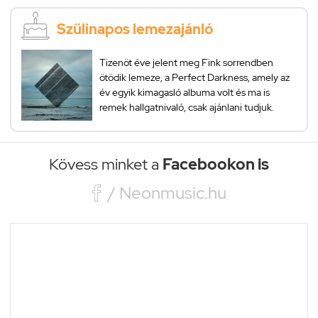
Szülinapos lemezajánló
Tizenöt éve jelent meg Fink sorrendben
ötödik lemeze, a Perfect Darkness, amely az
év egyik kimagasló albuma volt és ma is
remek hallgatnivaló, csak ajánlani tudjuk.
Kövess minket a
Facebookon is

/ Neonmusic.hu