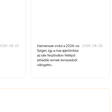
2026. 08. 07.
Hamarosan indul a 2026-os
2026. 08. 06.
Sziget, így a mai ajánlónkba
az idei fesztiválon fellépő
előadók remek lemezeiből
válogattu...