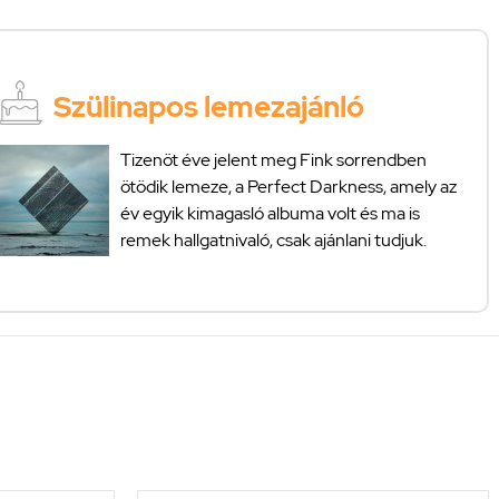
Szülinapos lemezajánló
Tizenöt éve jelent meg Fink sorrendben
ötödik lemeze, a Perfect Darkness, amely az
év egyik kimagasló albuma volt és ma is
remek hallgatnivaló, csak ajánlani tudjuk.