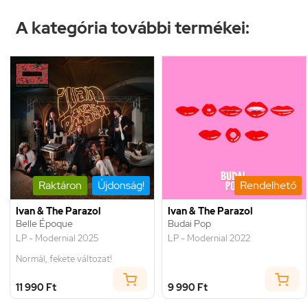
A kategória további termékei:
Raktáron
Újdonság!
Rendelhető
Ivan & The Parazol
Ivan & The Parazol
Belle Époque
Budai Pop
LP - Modernial 2025
LP - Modernial 2022
Normál, fekete változat!
11 990 Ft
9 990 Ft