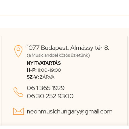
1077 Budapest, Almássy tér 8.

(a Musiclanddel közös üzletünk)
NYITVATARTÁS
H-P:
11:00-19:00
SZ-V:
ZÁRVA
06 1 365 1929

06 30 252 9300

neonmusichungary@gmail.com