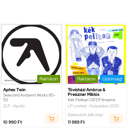
Raktáron
Raktáron
Újdonság!
Aphex Twin
Tövisházi Ambrus &
Preiszner Miklós
Selected Ambient Works 85-
92
Kék Pelikan OST/Filmzene
2LP - Apollo
LP Limited - Kutyalabor 2025
Számozott, kék vinyl
10 990 Ft
11 989 Ft