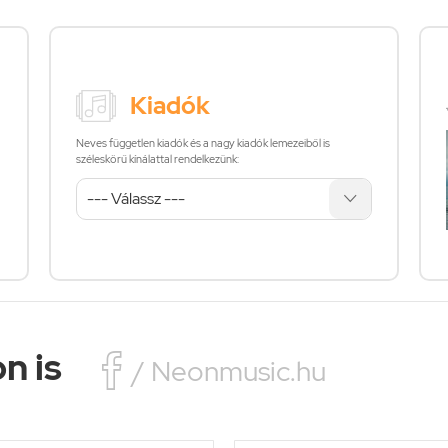
Kiadók
Neves független kiadók és a nagy kiadók lemezeiből is
széleskörű kínálattal rendelkezünk:
n is

/ Neonmusic.hu