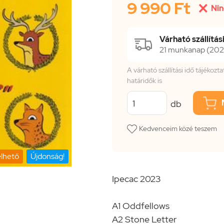
9 990 Ft

Nin
Várható szállítási
21 munkanap (2026
A várható szállítási idő tájékoz
határidők is
db
Kedvenceim közé teszem
lhető
Újdonság!
Ipecac 2023
A1 Oddfellows
A2 Stone Letter