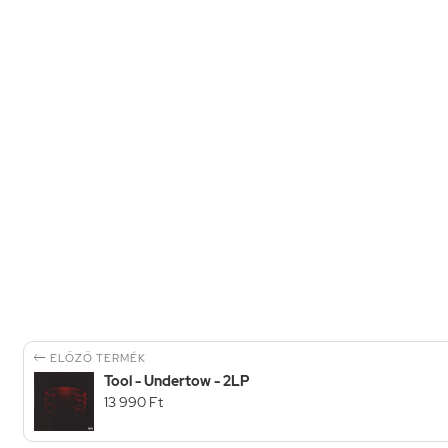

ELŐZŐ TERMÉK
Tool - Undertow - 2LP
13 990 Ft