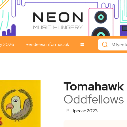
ay 2026
Rendelési információk

Tomahawk
Oddfellows
LP -
Ipecac 2023