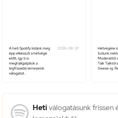
A heti Spotify listánk még
2026. 08. 07.
Hétvégére is
épp elkészült a hétvége
tudunk nekte
előtt, így ti is
Moderattól a
meghallgatjátok a
Talk Talktól
legfrissebb lemezeink
Geese-ig. Re
válogatot...
Heti
válogatásunk frissen 