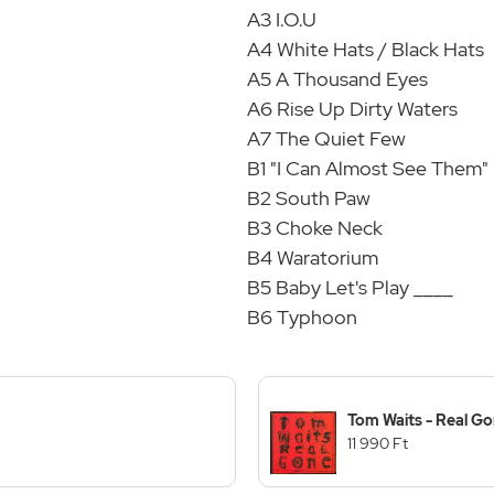
A3 I.O.U
A4 White Hats / Black Hats
A5 A Thousand Eyes
A6 Rise Up Dirty Waters
A7 The Quiet Few
B1 "I Can Almost See Them"
B2 South Paw
B3 Choke Neck
B4 Waratorium
B5 Baby Let's Play ____
B6 Typhoon
Tom Waits - Real Go
11 990 Ft