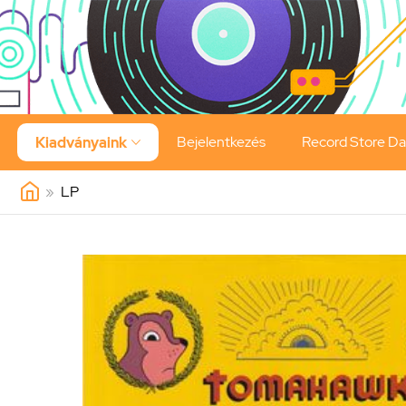
Bejelentkezés
Record Store D
Kiadványaink

»
LP