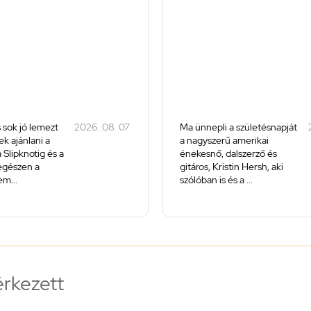
 sok jó lemezt
2026. 08. 07.
Ma ünnepli a születésnapját
k ajánlani a
a nagyszerű amerikai
 Slipknotig és a
énekesnő, dalszerző és
 egészen a
gitáros, Kristin Hersh, aki
m...
szólóban is és a ...
érkezett