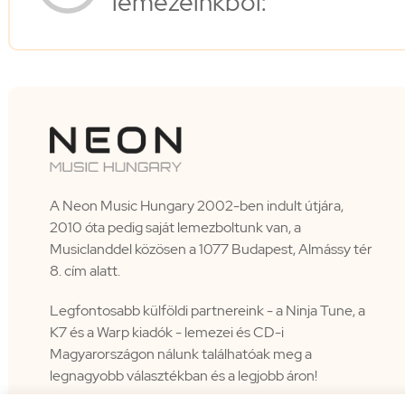
lemezeinkből:
A Neon Music Hungary 2002-ben indult útjára,
2010 óta pedig saját lemezboltunk van, a
Musiclanddel közösen a 1077 Budapest, Almássy tér
8. cím alatt.
Legfontosabb külföldi partnereink - a Ninja Tune, a
K7 és a Warp kiadók - lemezei és CD-i
Magyarországon nálunk találhatóak meg a
legnagyobb választékban és a legjobb áron!