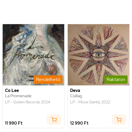
Rendelhető
Raktáron
Co Lee
Deva
La Promenade
Csillag
LP - Golem Records 2024
LP - Move Gently 2022
11 990 Ft
12 990 Ft