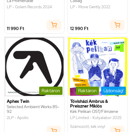
La Promenade
Csillag
LP - Golem Records 2024
LP - Move Gently 2022
11 990 Ft
12 990 Ft
Raktáron
Raktáron
Újdonság!
Aphex Twin
Tövisházi Ambrus &
Preiszner Miklós
Selected Ambient Works 85-
92
Kék Pelikan OST/Filmzene
2LP - Apollo
LP Limited - Kutyalabor 2025
Számozott, kék vinyl