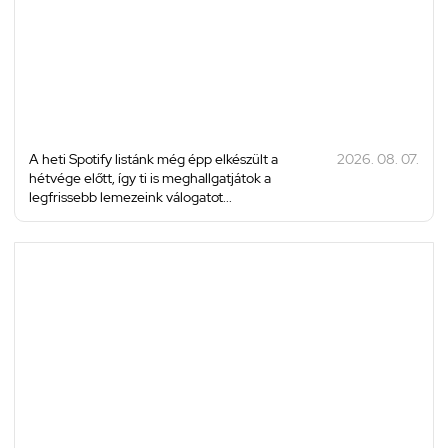
A heti Spotify listánk még épp elkészült a
2026. 08. 07.
hétvége előtt, így ti is meghallgatjátok a
legfrissebb lemezeink válogatot...