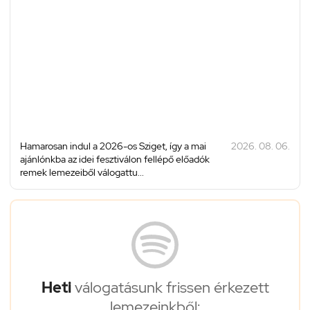
Hamarosan indul a 2026-os Sziget, így a mai
2026. 08. 06.
ajánlónkba az idei fesztiválon fellépő előadók
remek lemezeiből válogattu...
Heti
válogatásunk frissen érkezett
lemezeinkből: