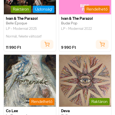
Raktáron
Újdonság!
Rendelhető
Ivan & The Parazol
Ivan & The Parazol
Belle Époque
Budai Pop
LP - Modernial 2025
LP - Modernial 2022
Normál, fekete változat!
11 990 Ft
9 990 Ft
Rendelhető
Raktáron
Co Lee
Deva