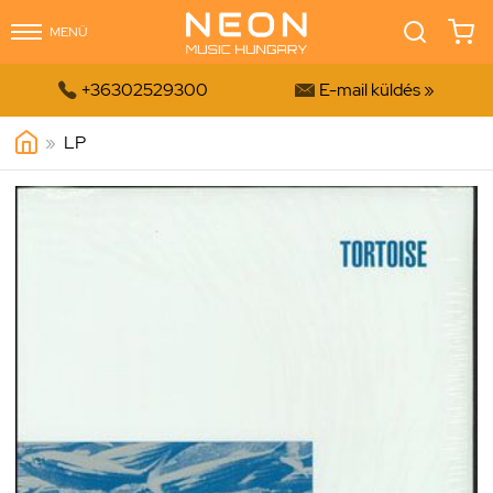
MENÜ


+36302529300
E-mail küldés »
»
LP