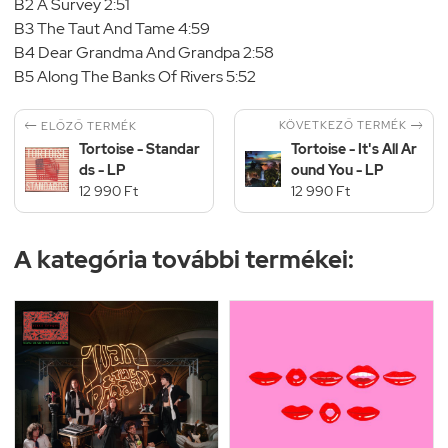
B2 A Survey 2:51
B3 The Taut And Tame 4:59
B4 Dear Grandma And Grandpa 2:58
B5 Along The Banks Of Rivers 5:52


KÖVETKEZŐ TERMÉK
ELŐZŐ TERMÉK
Tortoise - Standar
Tortoise - It's All Ar
ds - LP
ound You - LP
12 990 Ft
12 990 Ft
A kategória további termékei: