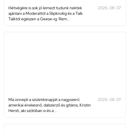
Hétvégére is sok jó lemezt tudunk nektek
2026. 08. 07.
ajánlani a Moderattól a Slipknotig és a Talk
Talktól egészen a Geese-ig. Rem...
Ma ünnepli a születésnapját a nagyszerű
2026. 08. 07.
amerikai énekesnő, dalszerző és gitáros, Kristin
Hersh, aki szólóban is és a ...