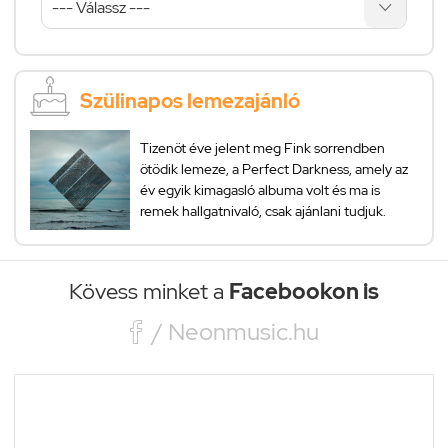
Szülinapos lemezajánló
Tizenöt éve jelent meg Fink sorrendben
ötödik lemeze, a Perfect Darkness, amely az
év egyik kimagasló albuma volt és ma is
remek hallgatnivaló, csak ajánlani tudjuk.
Kövess minket a
Facebookon is

/ Neonmusic.hu