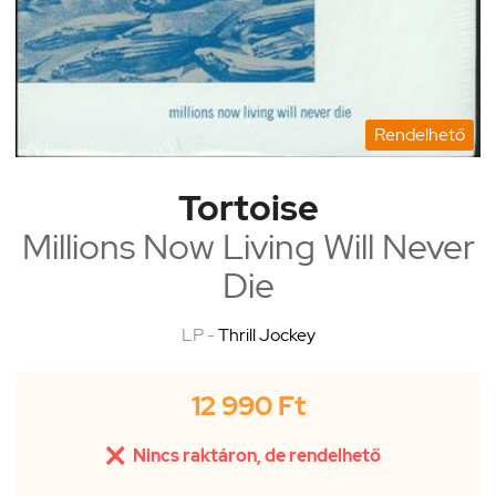
Rendelhető
Tortoise
Millions Now Living Will Never
Die
LP -
Thrill Jockey
12 990 Ft

Nincs raktáron, de rendelhető