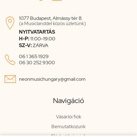
1077 Budapest, Almássy tér 8.

(a Musiclanddel közös üzletünk)
NYITVATARTÁS
H-P:
11:00-19:00
SZ-V:
ZÁRVA

06 1 365 1929
06 30 252 9300

neonmusichungary@gmail.com
Navigáció
Vásárlói fiók
Bemutatkozunk
Elérhetőségeink