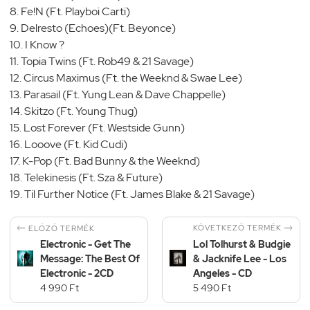
8. Fe!N (Ft. Playboi Carti)
9. Delresto (Echoes)(Ft. Beyonce)
10. I Know ?
11. Topia Twins (Ft. Rob49 & 21 Savage)
12. Circus Maximus (Ft. the Weeknd & Swae Lee)
13. Parasail (Ft. Yung Lean & Dave Chappelle)
14. Skitzo (Ft. Young Thug)
15. Lost Forever (Ft. Westside Gunn)
16. Looove (Ft. Kid Cudi)
17. K-Pop (Ft. Bad Bunny & the Weeknd)
18. Telekinesis (Ft. Sza & Future)
19. Til Further Notice (Ft. James Blake & 21 Savage)


KÖVETKEZŐ TERMÉK
ELŐZŐ TERMÉK
Electronic - Get The
Lol Tolhurst & Budgie
Message: The Best Of
& Jacknife Lee - Los
Electronic - 2CD
Angeles - CD
4 990 Ft
5 490 Ft