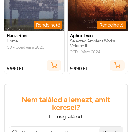
Rendelhető
Rendelhető
Hania Rani
Aphex Twin
Home
Selected Ambient Works
Volume II
CD - Gondwana 2020
3CD - Warp 2024
5 990 Ft
9 990 Ft
Nem találod a lemezt, amit
keresel?
Itt megtalálod: