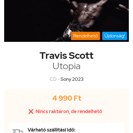
Rendelhető
Újdonság!
Travis Scott
Utopia
CD -
Sony 2023
4 990 Ft

Nincs raktáron, de rendelhető
Várható szállítási idő: