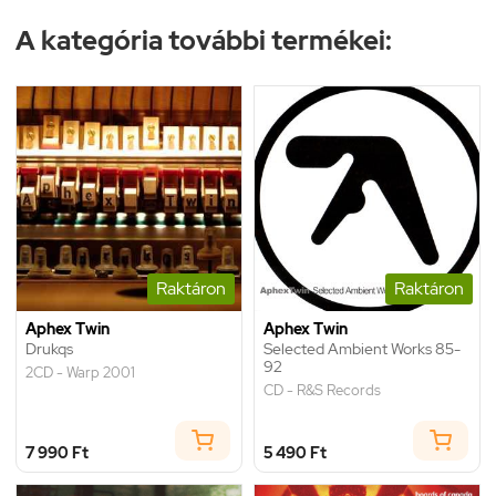
A kategória további termékei:
Raktáron
Raktáron
Aphex Twin
Aphex Twin
Drukqs
Selected Ambient Works 85-
92
2CD - Warp 2001
CD - R&S Records
7 990 Ft
5 490 Ft