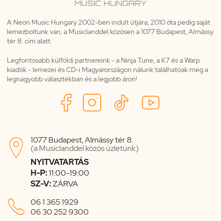
A Neon Music Hungary 2002-ben indult útjára, 2010 óta pedig saját
lemezboltunk van, a Musiclanddel közösen a 1077 Budapest, Almássy
tér 8. cím alatt.
Legfontosabb külföldi partnereink - a Ninja Tune, a K7 és a Warp
kiadók - lemezei és CD-i Magyarországon nálunk találhatóak meg a
legnagyobb választékban és a legjobb áron!
1077 Budapest, Almássy tér 8.

(a Musiclanddel közös üzletünk)
NYITVATARTÁS
H-P:
11:00-19:00
SZ-V:
ZÁRVA

06 1 365 1929
06 30 252 9300