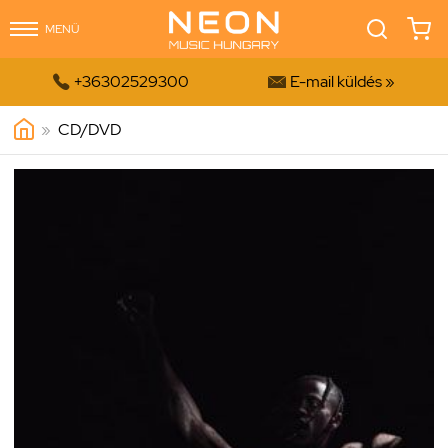
MENÜ


+36302529300
E-mail küldés »
»
CD/DVD