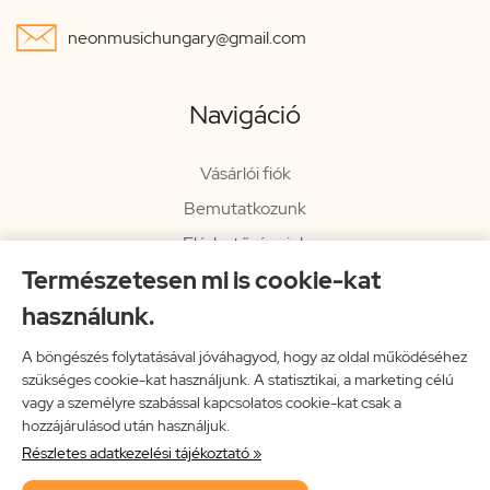

neonmusichungary@gmail.com
Navigáció
Vásárlói fiók
Bemutatkozunk
Elérhetőségeink
Természetesen mi is cookie-kat
Hírlevél
használunk.
Rendelési információk
Impresszum
A böngészés folytatásával jóváhagyod, hogy az oldal működéséhez
szükséges cookie-kat használjunk. A statisztikai, a marketing célú
Vissza a főoldalra
vagy a személyre szabással kapcsolatos cookie-kat csak a
hozzájárulásod után használjuk.
Részletes adatkezelési tájékoztató »
Neon Music Hungary Bt.