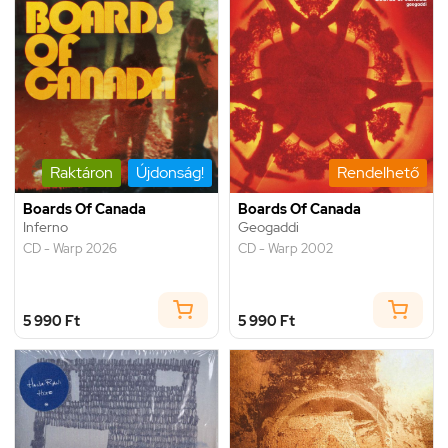
Raktáron
Újdonság!
Rendelhető
Boards Of Canada
Boards Of Canada
Inferno
Geogaddi
CD - Warp 2026
CD - Warp 2002
5 990 Ft
5 990 Ft