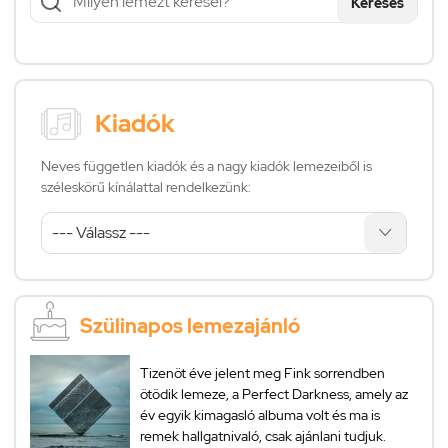
Keresés
Kiadók
Neves független kiadók és a nagy kiadók lemezeiből is
széleskörű kínálattal rendelkezünk:
Szülinapos lemezajánló
Tizenöt éve jelent meg Fink sorrendben
ötödik lemeze, a Perfect Darkness, amely az
év egyik kimagasló albuma volt és ma is
remek hallgatnivaló, csak ajánlani tudjuk.