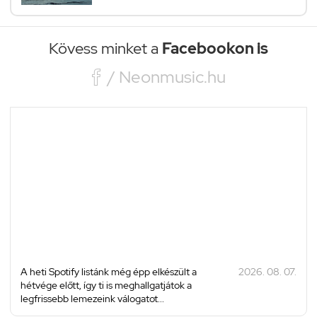
Kövess minket a
Facebookon is

/ Neonmusic.hu
A heti Spotify listánk még épp elkészült a
2026. 08. 07.
hétvége előtt, így ti is meghallgatjátok a
legfrissebb lemezeink válogatot...