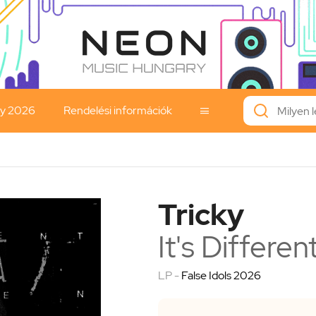
ay 2026
Rendelési információk

Tricky
It's Differen
LP -
False Idols 2026