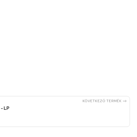

KÖVETKEZŐ TERMÉK
 - LP