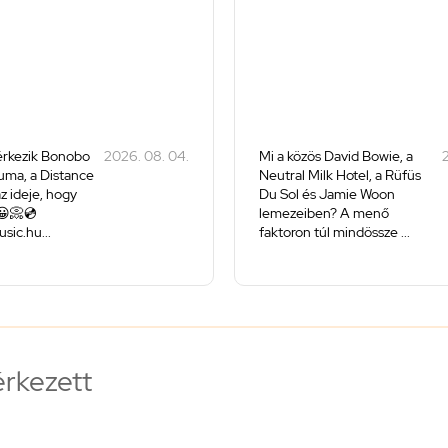
rkezik Bonobo
2026. 08. 04.
Mi a közös David Bowie, a
2
uma, a Distance
Neutral Milk Hotel, a Rüfüs
 az ideje, hogy
Du Sol és Jamie Woon
😀📀💿
lemezeiben? A menő
ic.hu...
faktoron túl mindössze ...
érkezett