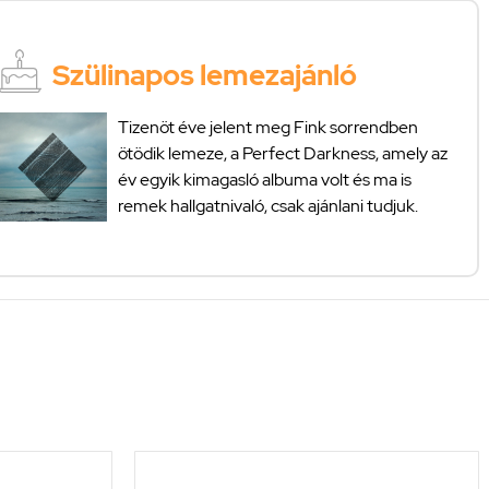
Szülinapos lemezajánló
Tizenöt éve jelent meg Fink sorrendben
ötödik lemeze, a Perfect Darkness, amely az
év egyik kimagasló albuma volt és ma is
remek hallgatnivaló, csak ajánlani tudjuk.