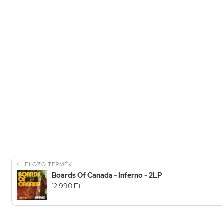

ELŐZŐ TERMÉK
Boards Of Canada - Inferno - 2LP
12 990 Ft