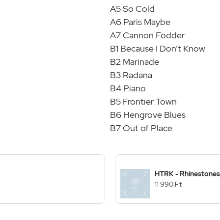
A5 So Cold
A6 Paris Maybe
A7 Cannon Fodder
B1 Because I Don’t Know
B2 Marinade
B3 Radana
B4 Piano
B5 Frontier Town
B6 Hengrove Blues
B7 Out of Place
HTRK - Rhinestones
11 990 Ft