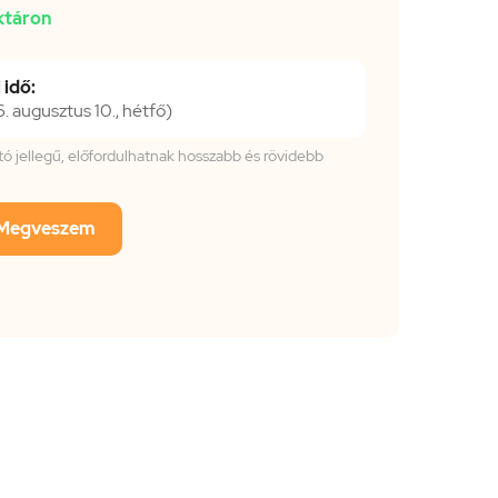
ktáron
 idő:
 augusztus 10., hétfő)
tató jellegű, előfordulhatnak hosszabb és rövidebb
Megveszem