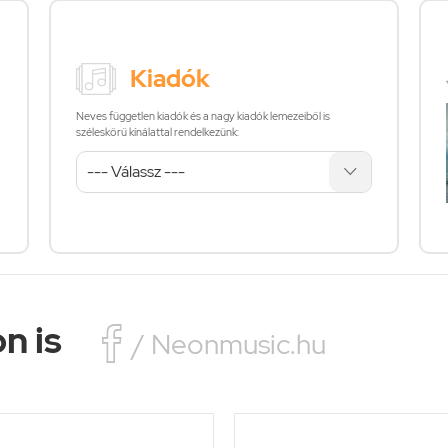
Kiadók
Neves független kiadók és a nagy kiadók lemezeiből is
széleskörű kínálattal rendelkezünk:
n is

/ Neonmusic.hu