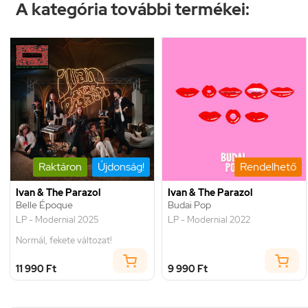
A kategória további termékei:
Raktáron
Újdonság!
Rendelhető
Ivan & The Parazol
Ivan & The Parazol
Belle Époque
Budai Pop
LP - Modernial 2025
LP - Modernial 2022
Normál, fekete változat!
11 990 Ft
9 990 Ft