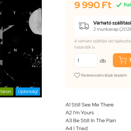
9 990 Ft

Ra
Várható szállítási
2 munkanap (2026.
A várható szállítási idő tájékoz
határidők is
db
Kedvenceim közé teszem
táron
Újdonság!
A1 Still See Me There
A2 I'm Yours
A3 Be Still In The Pain
A4 I Tried