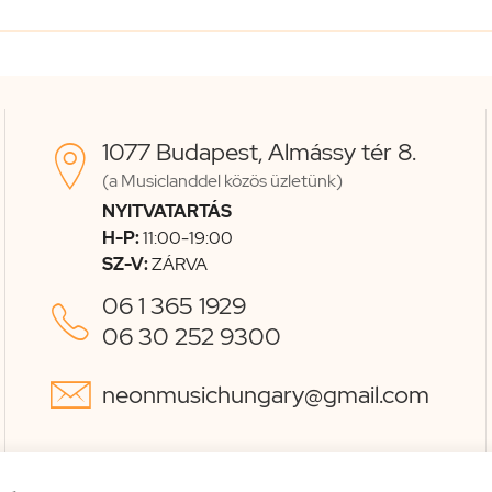
1077 Budapest, Almássy tér 8.

(a Musiclanddel közös üzletünk)
NYITVATARTÁS
H-P:
11:00-19:00
SZ-V:
ZÁRVA
06 1 365 1929

06 30 252 9300

neonmusichungary@gmail.com