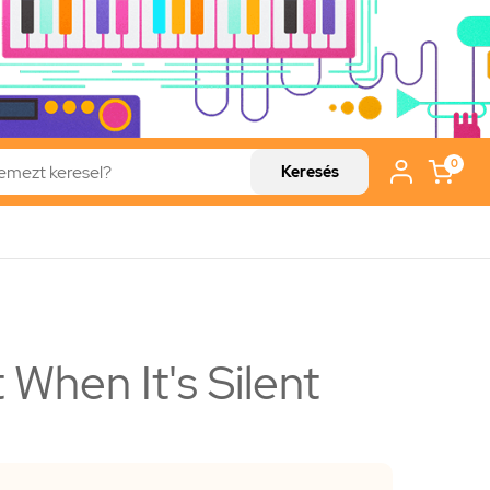
0
Keresés
t When It's Silent