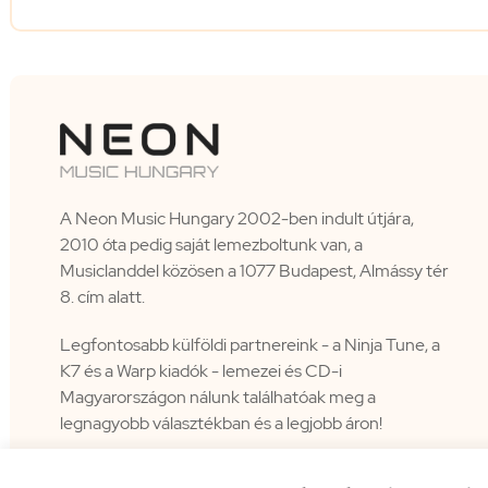
A Neon Music Hungary 2002-ben indult útjára,
2010 óta pedig saját lemezboltunk van, a
Musiclanddel közösen a 1077 Budapest, Almássy tér
8. cím alatt.
Legfontosabb külföldi partnereink - a Ninja Tune, a
K7 és a Warp kiadók - lemezei és CD-i
Magyarországon nálunk találhatóak meg a
legnagyobb választékban és a legjobb áron!