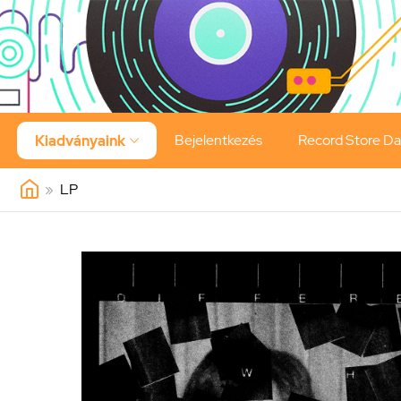
Bejelentkezés
Record Store D
Kiadványaink

»
LP