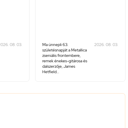
026. 08. 03.
Ma ünnepli 63.
2026. 08. 03.
születésnapját a Metallica
zseniális frontembere,
remek énekes-gitárosa és
dalszerzője, James
Hetfield...