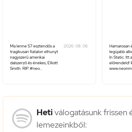
Ma lenne 57 esztendős a
2026. 08. 06.
Hamarosan é
tragikusan fiatalon elhunyt
legújabb alb
nagyszerű amerikai
In Static. Itt
dalszerző és énekes, Elliott
előrendeld! 
Smith. RIP. #neo...
www.neonmus
Heti
válogatásunk frissen 
lemezeinkből: