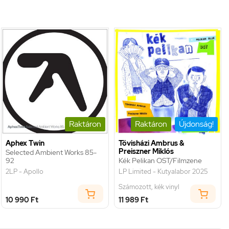
Raktáron
Raktáron
Újdonság!
Aphex Twin
Tövisházi Ambrus &
Preiszner Miklós
Selected Ambient Works 85-
92
Kék Pelikan OST/Filmzene
2LP - Apollo
LP Limited - Kutyalabor 2025
Számozott, kék vinyl
10 990 Ft
11 989 Ft