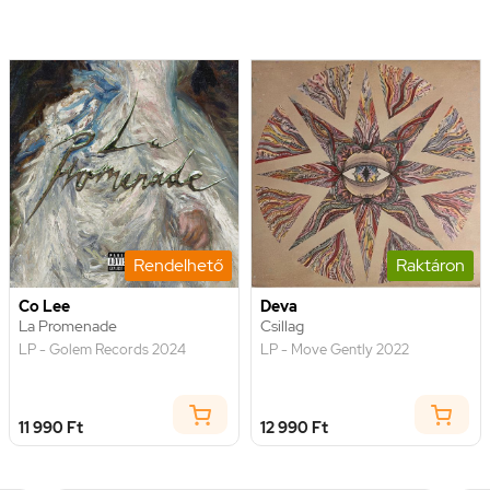
Rendelhető
Raktáron
Co Lee
Deva
La Promenade
Csillag
LP - Golem Records 2024
LP - Move Gently 2022
11 990 Ft
12 990 Ft