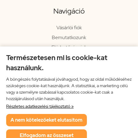
Navigáció
Vásárlói fiók
Bemutatkozunk
Elérhetőségeink
Természetesen mi is cookie-kat
Hírlevél
használunk.
Rendelési információk
Impresszum
A böngészés folytatásával jóváhagyod, hogy az oldal működéséhez
szükséges cookie-kat használjunk. A statisztikai, a marketing célú
Vissza a főoldalra
vagy a személyre szabással kapcsolatos cookie-kat csak a
hozzájárulásod után használjuk.
Részletes adatkezelési tájékoztató »
Neon Music Hungary Bt.
A nem kötelezőeket elutasítom
ÁSZF
Adatkezelési tájékoztató
Elfogadom az összeset