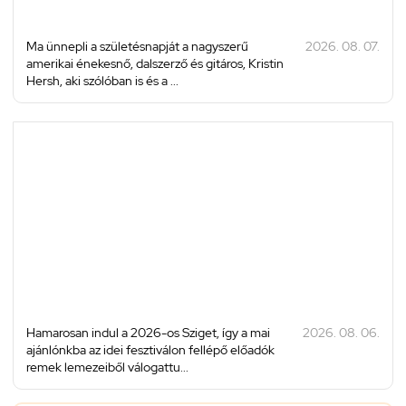
Ma ünnepli a születésnapját a nagyszerű
2026. 08. 07.
amerikai énekesnő, dalszerző és gitáros, Kristin
Hersh, aki szólóban is és a ...
Hamarosan indul a 2026-os Sziget, így a mai
2026. 08. 06.
ajánlónkba az idei fesztiválon fellépő előadók
remek lemezeiből válogattu...