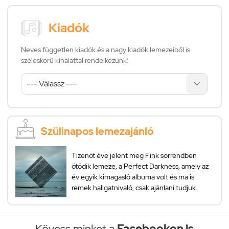
Kiadók
Neves független kiadók és a nagy kiadók lemezeiből is
széleskörű kínálattal rendelkezünk:
Szülinapos lemezajánló
Tizenöt éve jelent meg Fink sorrendben
ötödik lemeze, a Perfect Darkness, amely az
év egyik kimagasló albuma volt és ma is
remek hallgatnivaló, csak ajánlani tudjuk.
Kövess minket a
Facebookon is