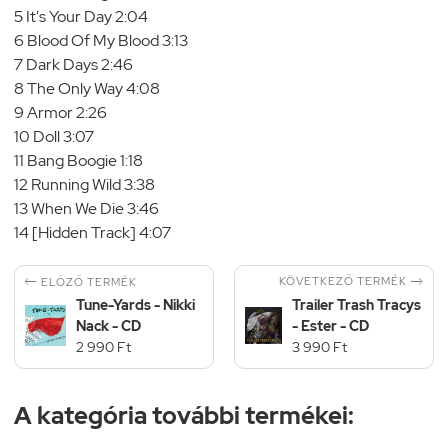
5 It's Your Day 2:04
6 Blood Of My Blood 3:13
7 Dark Days 2:46
8 The Only Way 4:08
9 Armor 2:26
10 Doll 3:07
11 Bang Boogie 1:18
12 Running Wild 3:38
13 When We Die 3:46
14 [Hidden Track] 4:07


KÖVETKEZŐ TERMÉK
ELŐZŐ TERMÉK
Tune-Yards - Nikki
Trailer Trash Tracys
Nack - CD
- Ester - CD
2 990 Ft
3 990 Ft
A kategória további termékei: