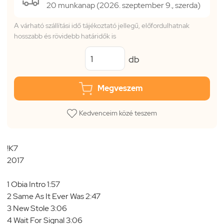
20 munkanap (2026. szeptember 9., szerda)
A várható szállítási idő tájékoztató jellegű, előfordulhatnak
hosszabb és rövidebb határidők is
db
Megveszem
Kedvenceim közé teszem
!K7
2017
1 Obia Intro 1:57
2 Same As It Ever Was 2:47
3 New Stole 3:06
4 Wait For Signal 3:06