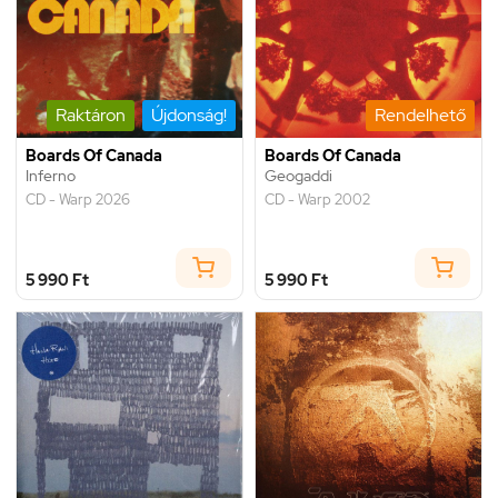
Raktáron
Újdonság!
Rendelhető
Boards Of Canada
Boards Of Canada
Inferno
Geogaddi
CD - Warp 2026
CD - Warp 2002
5 990 Ft
5 990 Ft