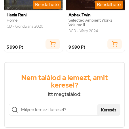
Rendelhető
Rendelhető
Hania Rani
Aphex Twin
Home
Selected Ambient Works
Volume II
CD - Gondwana 2020
3CD - Warp 2024
5 990 Ft
9 990 Ft
Nem találod a lemezt, amit
keresel?
Itt megtalálod:
Keresés