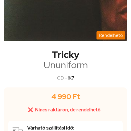
Rendelhető
Tricky
Ununiform
CD -
!K7
4 990 Ft

Nincs raktáron, de rendelhető
Várható szállítási idő: