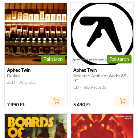
Raktáron
Raktáron
Aphex Twin
Aphex Twin
Drukqs
Selected Ambient Works 85-
92
2CD - Warp 2001
CD - R&S Records
7 990 Ft
5 490 Ft