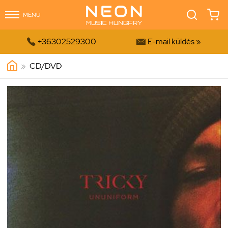
MENÜ


+36302529300
E-mail küldés »
»
CD/DVD