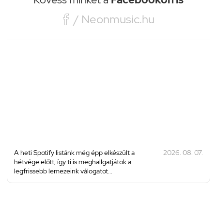

/ Neonmusic.hu
A heti Spotify listánk még épp elkészült a
2026. 08. 07.
hétvége előtt, így ti is meghallgatjátok a
legfrissebb lemezeink válogatot...