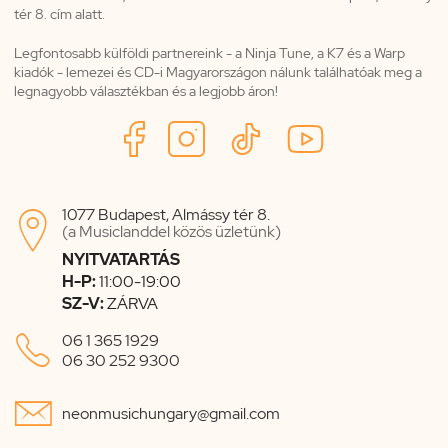
tér 8. cím alatt.
Legfontosabb külföldi partnereink - a Ninja Tune, a K7 és a Warp
kiadók - lemezei és CD-i Magyarországon nálunk találhatóak meg a
legnagyobb választékban és a legjobb áron!
1077 Budapest, Almássy tér 8.

(a Musiclanddel közös üzletünk)
NYITVATARTÁS
H-P:
11:00-19:00
SZ-V:
ZÁRVA

06 1 365 1929
06 30 252 9300

neonmusichungary@gmail.com