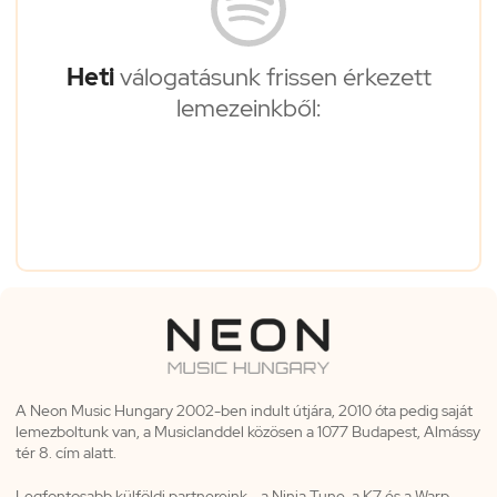
Heti
válogatásunk frissen érkezett
lemezeinkből:
A Neon Music Hungary 2002-ben indult útjára, 2010 óta pedig saját
lemezboltunk van, a Musiclanddel közösen a 1077 Budapest, Almássy
tér 8. cím alatt.
Legfontosabb külföldi partnereink - a Ninja Tune, a K7 és a Warp