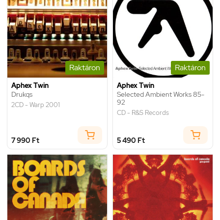
Raktáron
Raktáron
Aphex Twin
Aphex Twin
Drukqs
Selected Ambient Works 85-
92
2CD - Warp 2001
CD - R&S Records
7 990 Ft
5 490 Ft