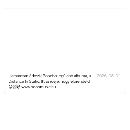
Hamarosan érkezik Bonobo legújabb albuma, a
2026. 08. 04.
Distance In Static. Itt az ideje, hogy előrendeld!
😀📀💿 www.neonmusic.hu...