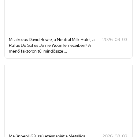
Mi a közös David Bowie, a Neutral Milk Hotel, a
2026. 08. 03.
Rüfüs Du Sol és Jamie Woon lemezeiben? A
menő faktoron túl mindössze ...
Ma ünnepli 63. születésnapját a Metallica
2026. 08. 03.