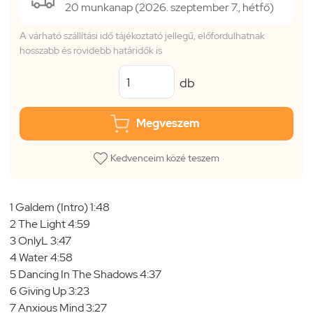
20 munkanap (2026. szeptember 7., hétfő)
A várható szállítási idő tájékoztató jellegű, előfordulhatnak
hosszabb és rövidebb határidők is
db
Megveszem
Kedvenceim közé teszem
1 Galdem (Intro) 1:48
2 The Light 4:59
3 OnlyL 3:47
4 Water 4:58
5 Dancing In The Shadows 4:37
6 Giving Up 3:23
7 Anxious Mind 3:27