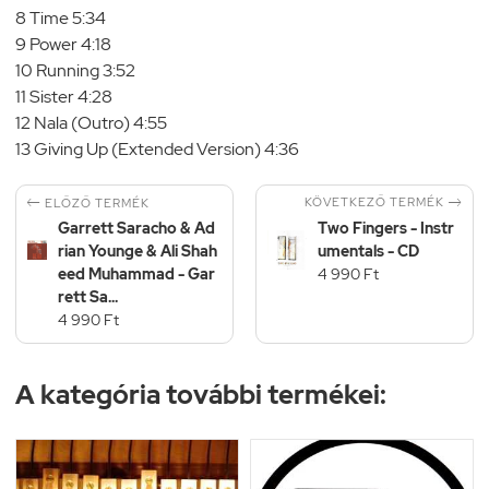
8 Time 5:34
9 Power 4:18
10 Running 3:52
11 Sister 4:28
12 Nala (Outro) 4:55
13 Giving Up (Extended Version) 4:36


KÖVETKEZŐ TERMÉK
ELŐZŐ TERMÉK
Garrett Saracho & Ad
Two Fingers - Instr
rian Younge & Ali Shah
umentals - CD
eed Muhammad - Gar
4 990 Ft
rett Sa...
4 990 Ft
A kategória további termékei: