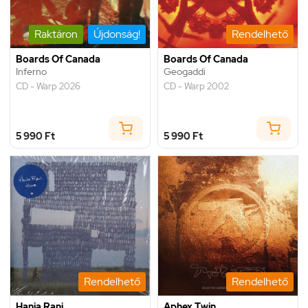
Raktáron
Újdonság!
Rendelhető
Boards Of Canada
Boards Of Canada
Inferno
Geogaddi
CD - Warp 2026
CD - Warp 2002
5 990 Ft
5 990 Ft
Rendelhető
Rendelhető
Hania Rani
Aphex Twin