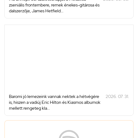
zseniális frontembere, remek énekes-gitárosa és
dalszerzője, James Hetfield...
Baromi jó lemezeink vannak nektek a hétvégére
2026. 07. 31.
is, hiszen a vadiúj Eric Hilton és Kiasmos albumok
mellett rengeteg kla...