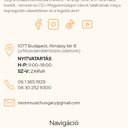
kiadók - lemezei és CD-i Magyarországon nálunk találhatóak meg a
legnagyobb választékban és a legjobb áron!
1077 Budapest, Almássy tér 8.

(a Musiclanddel közös üzletünk)
NYITVATARTÁS
H-P:
11:00-19:00
SZ-V:
ZÁRVA

06 1 365 1929
06 30 252 9300

neonmusichungary@gmail.com
Navigáció