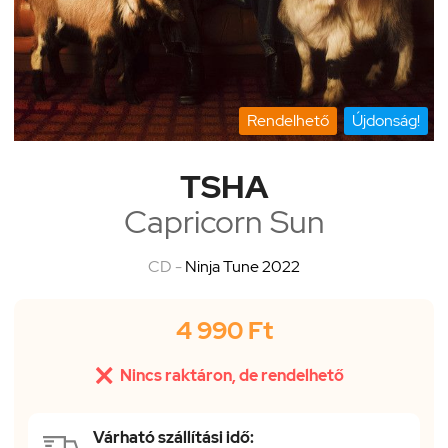
Rendelhető
Újdonság!
TSHA
Capricorn Sun
CD -
Ninja Tune 2022
4 990 Ft

Nincs raktáron, de rendelhető
Várható szállítási idő: