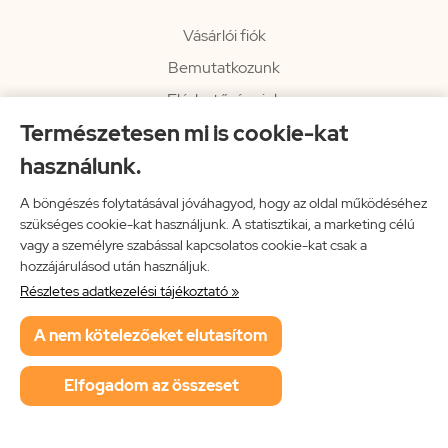
Vásárlói fiók
Bemutatkozunk
Elérhetőségeink
Természetesen mi is cookie-kat
Hírlevél
használunk.
Rendelési információk
Impresszum
A böngészés folytatásával jóváhagyod, hogy az oldal működéséhez
szükséges cookie-kat használjunk. A statisztikai, a marketing célú
Vissza a főoldalra
vagy a személyre szabással kapcsolatos cookie-kat csak a
hozzájárulásod után használjuk.
Részletes adatkezelési tájékoztató »
Neon Music Hungary Bt.
A nem kötelezőeket elutasítom
ÁSZF
Adatkezelési tájékoztató
Elfogadom az összeset