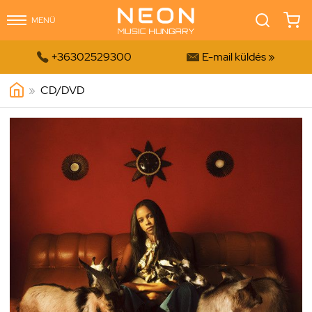
MENÜ


+36302529300
E-mail küldés »
»
CD/DVD