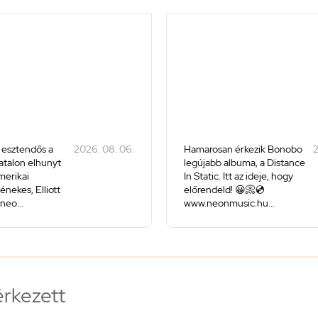
 esztendős a
2026. 08. 06.
Hamarosan érkezik Bonobo
2
iatalon elhunyt
legújabb albuma, a Distance
merikai
In Static. Itt az ideje, hogy
énekes, Elliott
előrendeld! 😀📀💿
neo...
www.neonmusic.hu...
érkezett