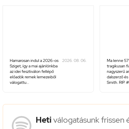
Hamarosan indul a 2026-os
2026. 08. 06.
Ma lenne 57
Sziget, így a mai ajánlónkba
tragikusan f
az idei fesztiválon fellépő
nagyszerű a
előadók remek lemezeiből
dalszerző és 
válogattu...
Smith. RIP. #
Heti
válogatásunk frissen 