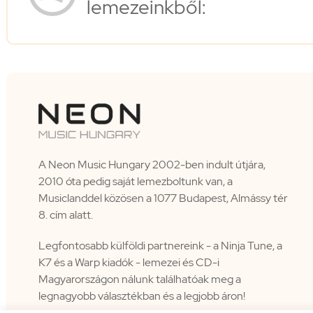
lemezeinkből:
A Neon Music Hungary 2002-ben indult útjára,
2010 óta pedig saját lemezboltunk van, a
Musiclanddel közösen a 1077 Budapest, Almássy tér
8. cím alatt.
Legfontosabb külföldi partnereink - a Ninja Tune, a
K7 és a Warp kiadók - lemezei és CD-i
Magyarországon nálunk találhatóak meg a
legnagyobb választékban és a legjobb áron!