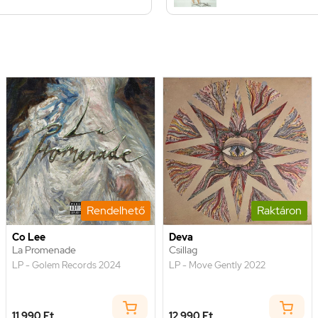
Rendelhető
Raktáron
Co Lee
Deva
La Promenade
Csillag
LP - Golem Records 2024
LP - Move Gently 2022
11 990 Ft
12 990 Ft