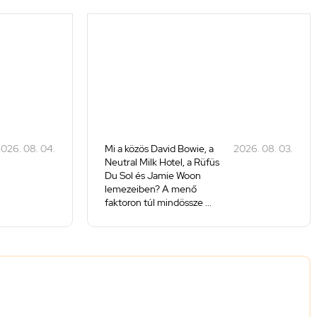
026. 08. 04.
Mi a közös David Bowie, a
2026. 08. 03.
Neutral Milk Hotel, a Rüfüs
Du Sol és Jamie Woon
lemezeiben? A menő
faktoron túl mindössze ...