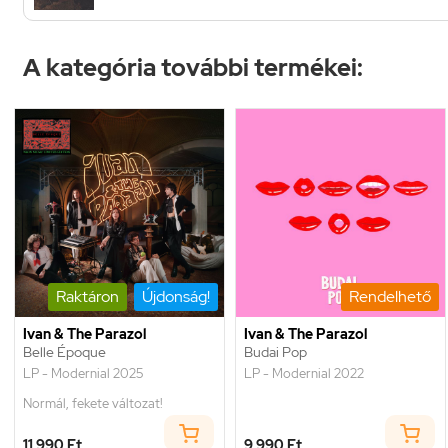
A kategória további termékei:
Raktáron
Újdonság!
Rendelhető
Ivan & The Parazol
Ivan & The Parazol
Belle Époque
Budai Pop
LP - Modernial 2025
LP - Modernial 2022
Normál, fekete változat!
11 990 Ft
9 990 Ft