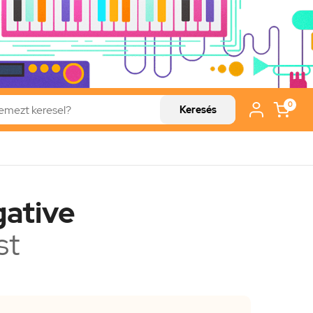
0
Keresés
ative
st