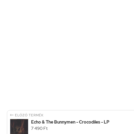

ELŐZŐ TERMÉK
Echo & The Bunnymen - Crocodiles - LP
7 490 Ft