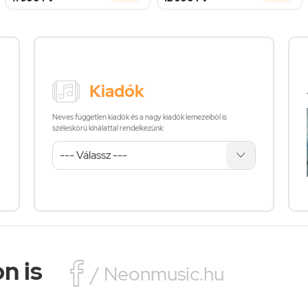
Kiadók
Neves független kiadók és a nagy kiadók lemezeiből is
széleskörű kínálattal rendelkezünk:
n is

/ Neonmusic.hu