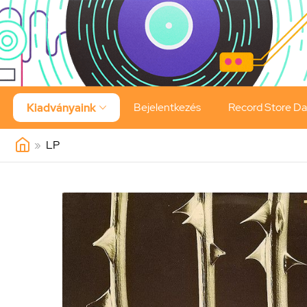
Bejelentkezés
Record Store D
Kiadványaink

»
LP