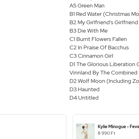
A5 Green Man
B1 Red Water (Christmas Mo
B2 My Girlfriend's Girlfriend
B3 Die With Me
C1 Burnt Flowers Fallen
C2 In Praise Of Bacchus
C3 Cinnamon Girl
D1 The Glorious Liberation 
Vinnland By The Combined F
D2 Wolf Moon (Including Zo
D3 Haunted
D4 Untitled
Kylie Minogue - Feve
8 990 Ft