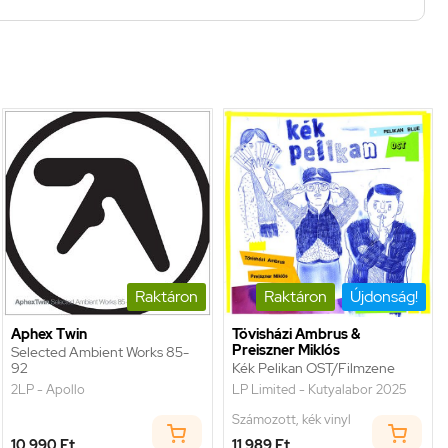
Raktáron
Raktáron
Újdonság!
Aphex Twin
Tövisházi Ambrus &
Preiszner Miklós
Selected Ambient Works 85-
92
Kék Pelikan OST/Filmzene
2LP - Apollo
LP Limited - Kutyalabor 2025
Számozott, kék vinyl
10 990 Ft
11 989 Ft