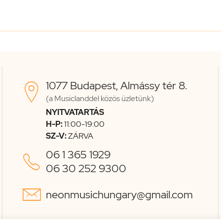
1077 Budapest, Almássy tér 8.

(a Musiclanddel közös üzletünk)
NYITVATARTÁS
H-P:
11:00-19:00
SZ-V:
ZÁRVA
06 1 365 1929

06 30 252 9300

neonmusichungary@gmail.com