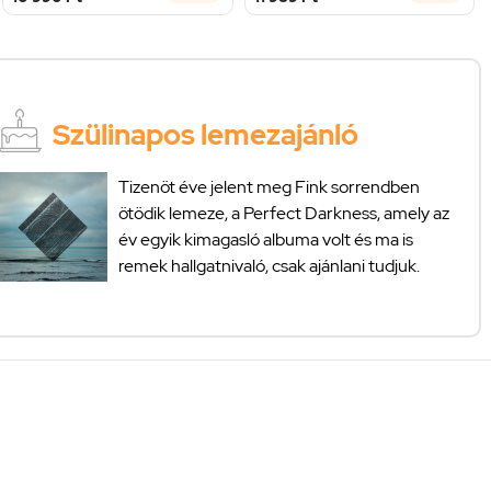
Szülinapos lemezajánló
Tizenöt éve jelent meg Fink sorrendben
ötödik lemeze, a Perfect Darkness, amely az
év egyik kimagasló albuma volt és ma is
remek hallgatnivaló, csak ajánlani tudjuk.