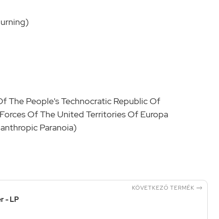
urning)
Of The People's Technocratic Republic Of
orces Of The United Territories Of Europa
anthropic Paranoia)

KÖVETKEZŐ TERMÉK
r - LP