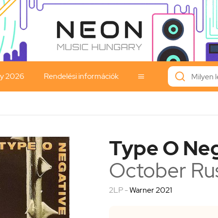
ay 2026
Rendelési információk

Type O Neg
October Ru
2LP -
Warner 2021