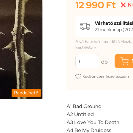
12 990 Ft

Ni
Várható szállítási
21 munkanap (2026
A várható szállítási idő tájékoz
határidők is
db
Kedvenceim közé teszem
Rendelhető
A1 Bad Ground
A2 Untitled
A3 Love You To Death
A4 Be My Druidess