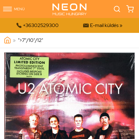
MENÜ


+36302529300
E-mail küldés »
»
">
7"/10"/12"