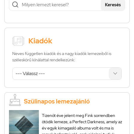
Keresés
Kiadók
Neves független kiadók és a nagy kiadók lemezeiből is
széleskörű kínálattal rendelkezünk:
Szülinapos lemezajánló
Tizenöt éve jelent meg Fink sorrendben
ötödik lemeze, a Perfect Darkness, amely az
év egyik kimagasló albuma volt és ma is