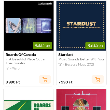
Raktáron
Raktáron
Boards Of Canada
Stardust
In A Beautiful Place Out In
Music Sounds Better With You
The Country
12" - Because Music 2021
12" - Warp
8 990 Ft
7 990 Ft