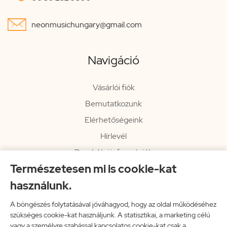

neonmusichungary@gmail.com
Navigáció
Vásárlói fiók
Bemutatkozunk
Elérhetőségeink
Hírlevél
Rendelési információk
Természetesen mi is cookie-kat
Impresszum
használunk.
Vissza a főoldalra
A böngészés folytatásával jóváhagyod, hogy az oldal működéséhez
szükséges cookie-kat használjunk. A statisztikai, a marketing célú
vagy a személyre szabással kapcsolatos cookie-kat csak a