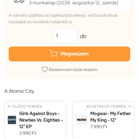
3 munkanap (2026. augusztus 12., szerda)
A várható szállítási idő tájékoztató jellegű, előfordulhatnak
hosszabb és rövidebb határidők is
db
Megveszem
Kedvenceim közé teszem
A Atomic City


KÖVETKEZŐ TERMÉK
ELŐZŐ TERMÉK
Girls Against Boys -
Mogwai - My Father
Nineties Vs. Eighties -
My King - 12"
12" EP
7 990 Ft
3 990 Ft