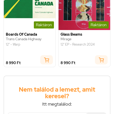
Raktáron
Raktáron
Boards Of Canada
Glass Beams
Trans Canada Highway
Mirage
12" - Warp
12" EP - Research 2024
8 990 Ft
8 990 Ft
Nem találod a lemezt, amit
keresel?
Itt megtalálod: