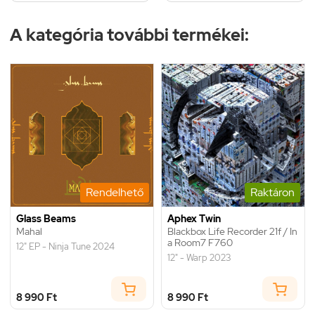
A kategória további termékei:
Rendelhető
Raktáron
Glass Beams
Aphex Twin
Mahal
Blackbox Life Recorder 21f / In
a Room7 F760
12" EP - Ninja Tune 2024
12" - Warp 2023
8 990 Ft
8 990 Ft