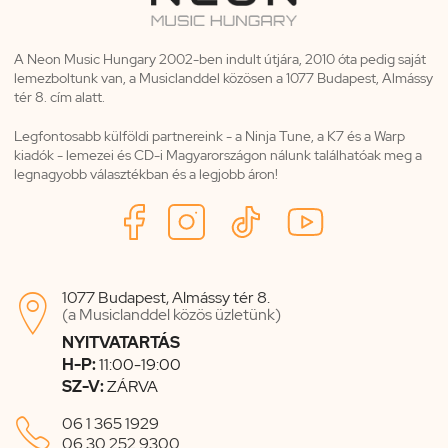
A Neon Music Hungary 2002-ben indult útjára, 2010 óta pedig saját
lemezboltunk van, a Musiclanddel közösen a 1077 Budapest, Almássy
tér 8. cím alatt.
Legfontosabb külföldi partnereink - a Ninja Tune, a K7 és a Warp
kiadók - lemezei és CD-i Magyarországon nálunk találhatóak meg a
legnagyobb választékban és a legjobb áron!
1077 Budapest, Almássy tér 8.

(a Musiclanddel közös üzletünk)
NYITVATARTÁS
H-P:
11:00-19:00
SZ-V:
ZÁRVA

06 1 365 1929
06 30 252 9300