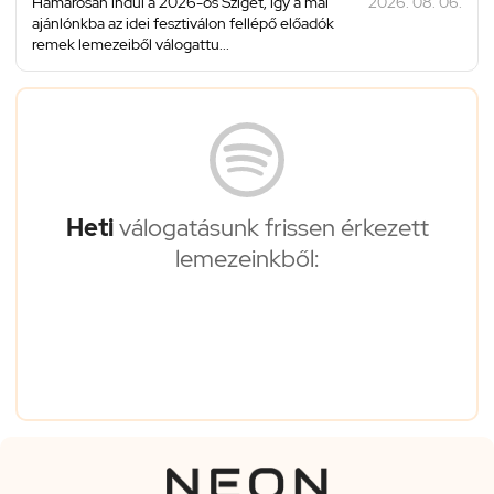
Hamarosan indul a 2026-os Sziget, így a mai
2026. 08. 06.
ajánlónkba az idei fesztiválon fellépő előadók
remek lemezeiből válogattu...
Heti
válogatásunk frissen érkezett
lemezeinkből: