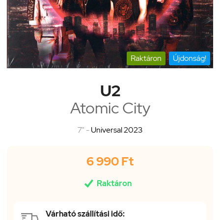
Raktáron
Újdonság!
U2
Atomic City
7" -
Universal 2023
6 990 Ft

Raktáron
Várható szállítási idő: