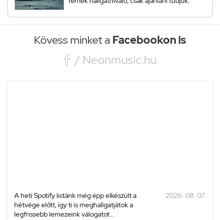
remek hallgatnivaló, csak ajánlani tudjuk.
Kövess minket a
Facebookon is

/ Neonmusic.hu
A heti Spotify listánk még épp elkészült a
2026. 08. 07.
hétvége előtt, így ti is meghallgatjátok a
legfrissebb lemezeink válogatot...