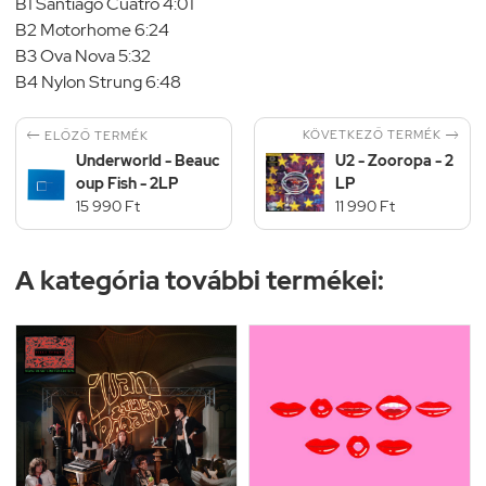
B1 Santiago Cuatro 4:01
B2 Motorhome 6:24
B3 Ova Nova 5:32
B4 Nylon Strung 6:48


KÖVETKEZŐ TERMÉK
ELŐZŐ TERMÉK
Underworld - Beauc
U2 - Zooropa - 2
oup Fish - 2LP
LP
15 990 Ft
11 990 Ft
A kategória további termékei: