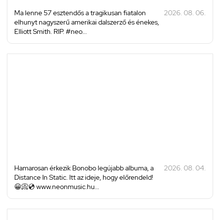
Ma lenne 57 esztendős a tragikusan fiatalon
2026. 08. 06.
elhunyt nagyszerű amerikai dalszerző és énekes,
Elliott Smith. RIP. #neo...
Hamarosan érkezik Bonobo legújabb albuma, a
2026. 08. 04.
Distance In Static. Itt az ideje, hogy előrendeld!
😀📀💿 www.neonmusic.hu...