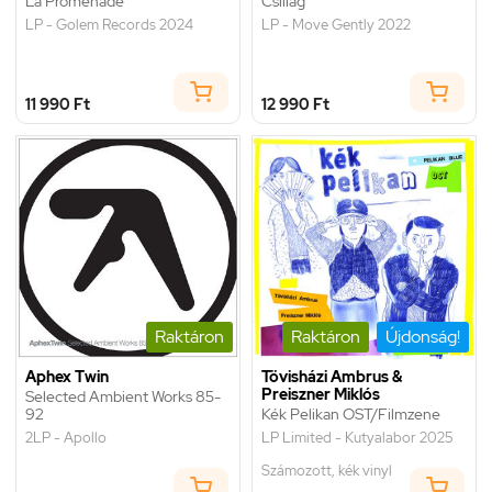
La Promenade
Csillag
LP - Golem Records 2024
LP - Move Gently 2022
11 990 Ft
12 990 Ft
Raktáron
Raktáron
Újdonság!
Aphex Twin
Tövisházi Ambrus &
Preiszner Miklós
Selected Ambient Works 85-
92
Kék Pelikan OST/Filmzene
2LP - Apollo
LP Limited - Kutyalabor 2025
Számozott, kék vinyl