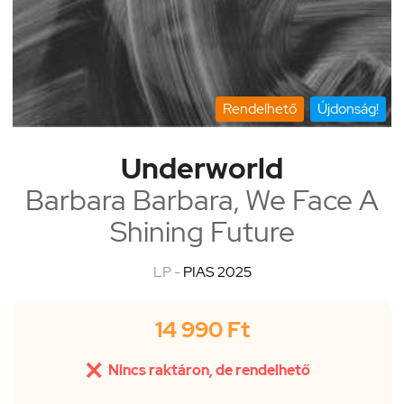
Rendelhető
Újdonság!
Underworld
Barbara Barbara, We Face A
Shining Future
LP -
PIAS 2025
14 990 Ft

Nincs raktáron, de rendelhető