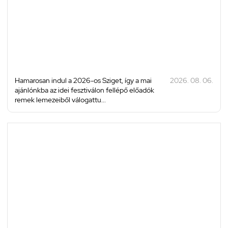
Hamarosan indul a 2026-os Sziget, így a mai
2026. 08. 06.
ajánlónkba az idei fesztiválon fellépő előadók
remek lemezeiből válogattu...