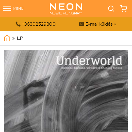
MENÜ


+36302529300
E-mail küldés »
»
LP