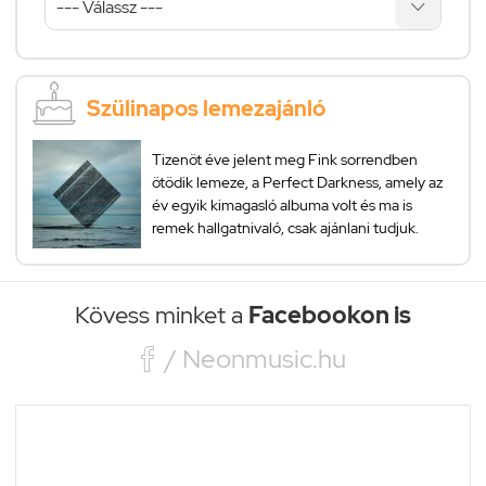
Szülinapos lemezajánló
Tizenöt éve jelent meg Fink sorrendben
ötödik lemeze, a Perfect Darkness, amely az
év egyik kimagasló albuma volt és ma is
remek hallgatnivaló, csak ajánlani tudjuk.
Kövess minket a
Facebookon is

/ Neonmusic.hu