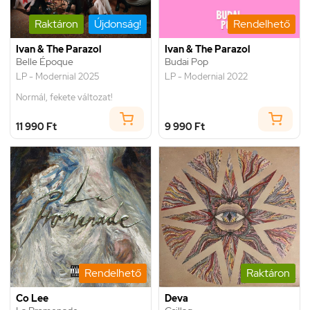
Raktáron
Újdonság!
Rendelhető
Ivan & The Parazol
Ivan & The Parazol
Belle Époque
Budai Pop
LP - Modernial 2025
LP - Modernial 2022
Normál, fekete változat!
11 990 Ft
9 990 Ft
Rendelhető
Raktáron
Co Lee
Deva