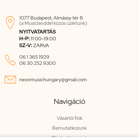
1077 Budapest, Almássy tér 8.

(a Musiclanddel közös üzletünk)
NYITVATARTÁS
H-P:
11:00-19:00
SZ-V:
ZÁRVA

06 1 365 1929
06 30 252 9300

neonmusichungary@gmail.com
Navigáció
Vásárlói fiók
Bemutatkozunk
Elérhetőségeink