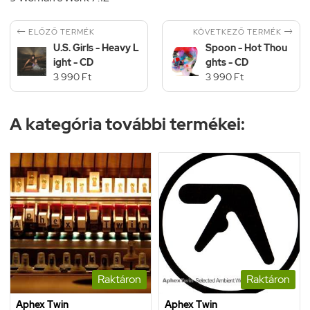


KÖVETKEZŐ TERMÉK
ELŐZŐ TERMÉK
U.S. Girls - Heavy L
Spoon - Hot Thou
ight - CD
ghts - CD
3 990 Ft
3 990 Ft
A kategória további termékei:
Raktáron
Raktáron
Aphex Twin
Aphex Twin