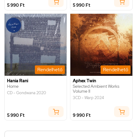
5 990 Ft
5 990 Ft
Rendelhető
Rendelhető
Hania Rani
Aphex Twin
Home
Selected Ambient Works
Volume II
CD - Gondwana 2020
3CD - Warp 2024
5 990 Ft
9 990 Ft