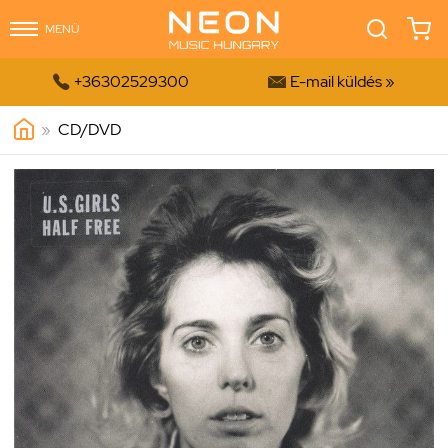
MENÜ


+36302529300
E-mail küldés »
»
CD/DVD