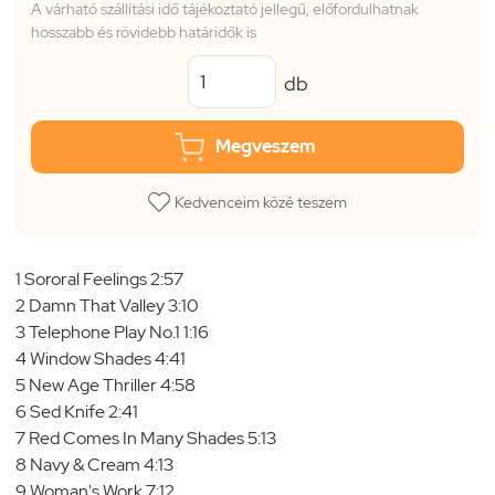
A várható szállítási idő tájékoztató jellegű, előfordulhatnak
hosszabb és rövidebb határidők is
db
Megveszem
Kedvenceim közé teszem
1 Sororal Feelings 2:57
2 Damn That Valley 3:10
3 Telephone Play No.1 1:16
4 Window Shades 4:41
5 New Age Thriller 4:58
6 Sed Knife 2:41
7 Red Comes In Many Shades 5:13
8 Navy & Cream 4:13
9 Woman's Work 7:12