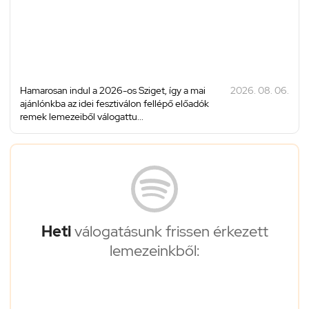
Hamarosan indul a 2026-os Sziget, így a mai
2026. 08. 06.
ajánlónkba az idei fesztiválon fellépő előadók
remek lemezeiből válogattu...
Heti
válogatásunk frissen érkezett
lemezeinkből: