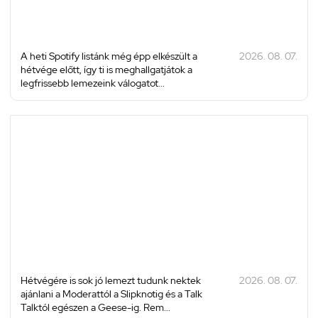
A heti Spotify listánk még épp elkészült a
2026. 08. 07.
hétvége előtt, így ti is meghallgatjátok a
legfrissebb lemezeink válogatot...
Hétvégére is sok jó lemezt tudunk nektek
2026. 08. 07.
ajánlani a Moderattól a Slipknotig és a Talk
Talktól egészen a Geese-ig. Rem...