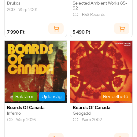
Drukqs
Selected Ambient Works 85-
92
2CD - Warp 2001
CD - R&S Records
7 990 Ft
5 490 Ft
Raktáron
Újdonság!
Rendelhető
Boards Of Canada
Boards Of Canada
Inferno
Geogaddi
CD - Warp 2026
CD - Warp 2002