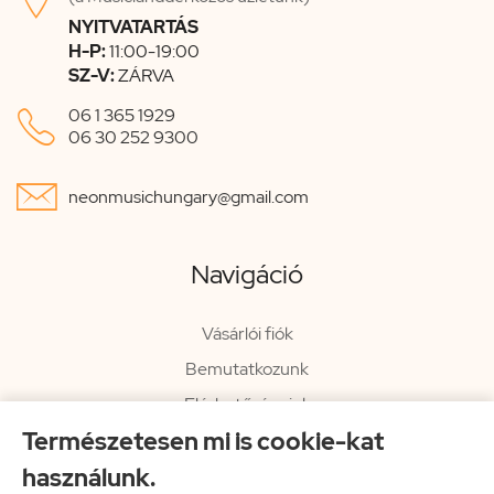
NYITVATARTÁS
H-P:
11:00-19:00
SZ-V:
ZÁRVA

06 1 365 1929
06 30 252 9300

neonmusichungary@gmail.com
Navigáció
Vásárlói fiók
Bemutatkozunk
Elérhetőségeink
Természetesen mi is cookie-kat
Hírlevél
használunk.
Rendelési információk