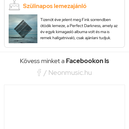
Szülinapos lemezajánló
Tizenöt éve jelent meg Fink sorrendben
ötödik lemeze, a Perfect Darkness, amely az
év egyik kimagasló albuma volt és ma is
remek hallgatnivaló, csak ajánlani tudjuk.
Kövess minket a
Facebookon is

/ Neonmusic.hu