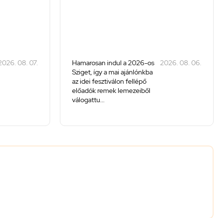
2026. 08. 07.
Hamarosan indul a 2026-os
2026. 08. 06.
Sziget, így a mai ajánlónkba
az idei fesztiválon fellépő
előadók remek lemezeiből
válogattu...