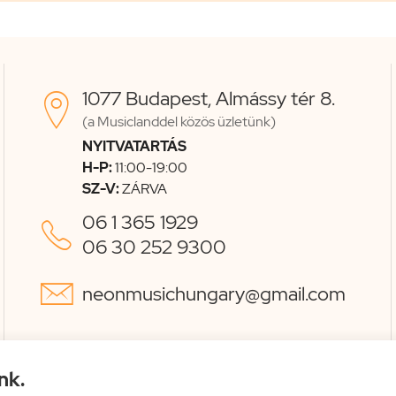
1077 Budapest, Almássy tér 8.

(a Musiclanddel közös üzletünk)
NYITVATARTÁS
H-P:
11:00-19:00
SZ-V:
ZÁRVA
06 1 365 1929

06 30 252 9300

neonmusichungary@gmail.com
nk.