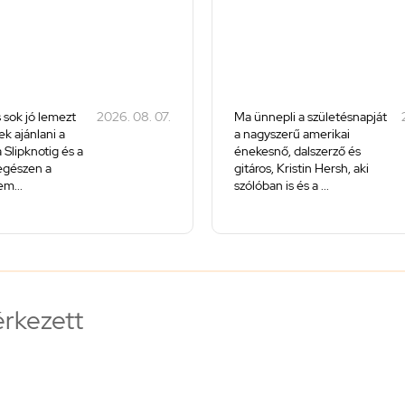
 sok jó lemezt
2026. 08. 07.
Ma ünnepli a születésnapját
k ajánlani a
a nagyszerű amerikai
 Slipknotig és a
énekesnő, dalszerző és
 egészen a
gitáros, Kristin Hersh, aki
m...
szólóban is és a ...
érkezett