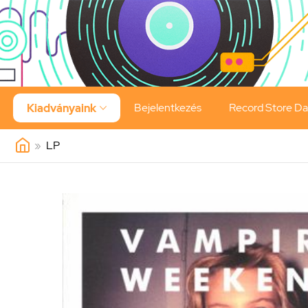
Bejelentkezés
Record Store D
Kiadványaink

»
LP