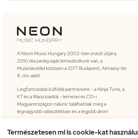
A Neon Music Hungary 2002-ben indult útjára,
2010 óta pedig saját lemezboltunk van, a
Musiclanddel közösen a 1077 Budapest, Almássy tér
8. cím alatt.
Legfontosabb külföldi partnereink - a Ninja Tune, a
K7 és a Warp kiadók - lemezei és CD-i
Magyarországon nálunk találhatóak meg a
legnagyobb választékban és a legjobb áron!
Természetesen mi is cookie-kat használu