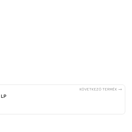

KÖVETKEZŐ TERMÉK
- LP