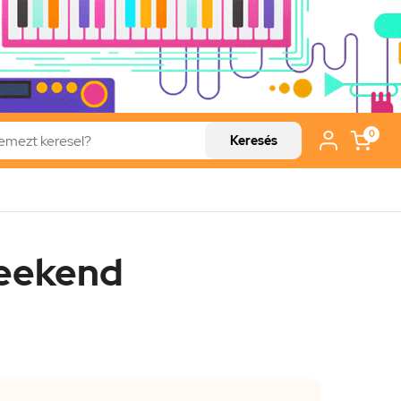
0
Keresés
eekend