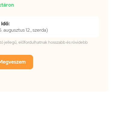
ktáron
 idő:
 augusztus 12., szerda)
tató jellegű, előfordulhatnak hosszabb és rövidebb
Megveszem