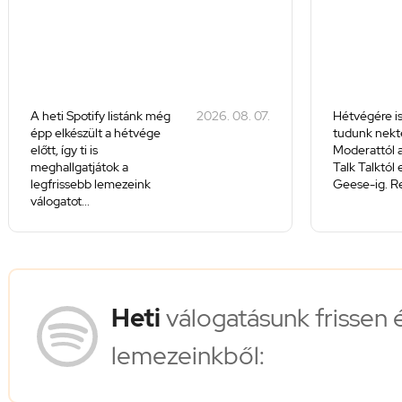
A heti Spotify listánk még
2026. 08. 07.
Hétvégére is
épp elkészült a hétvége
tudunk nekte
előtt, így ti is
Moderattól a
meghallgatjátok a
Talk Talktól
legfrissebb lemezeink
Geese-ig. Re
válogatot...
Heti
válogatásunk frissen 
lemezeinkből: