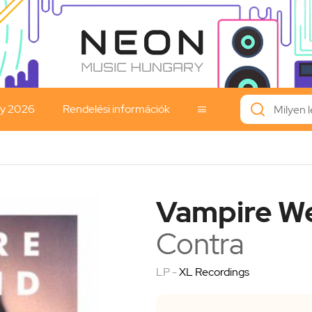
ay 2026
Rendelési információk

Vampire W
Contra
LP -
XL Recordings