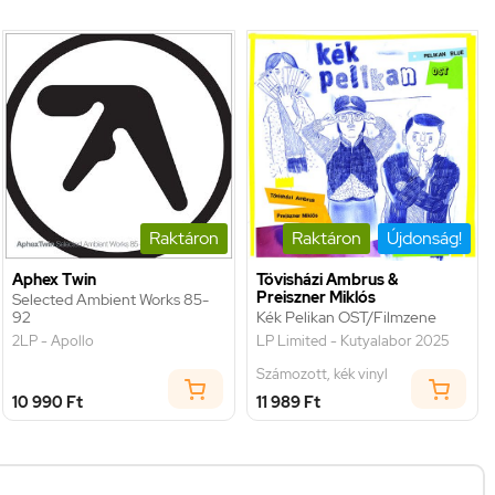
Raktáron
Raktáron
Újdonság!
Aphex Twin
Tövisházi Ambrus &
Preiszner Miklós
Selected Ambient Works 85-
92
Kék Pelikan OST/Filmzene
2LP - Apollo
LP Limited - Kutyalabor 2025
Számozott, kék vinyl
10 990 Ft
11 989 Ft