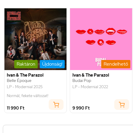
Raktáron
Újdonság!
Rendelhető
Ivan & The Parazol
Ivan & The Parazol
Belle Époque
Budai Pop
LP - Modernial 2025
LP - Modernial 2022
Normál, fekete változat!
11 990 Ft
9 990 Ft