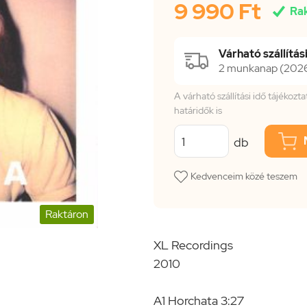
9 990 Ft

Ra
Várható szállítási
2 munkanap (2026.
A várható szállítási idő tájékoz
határidők is
db
Kedvenceim közé teszem
Raktáron
XL Recordings
2010
A1 Horchata 3:27