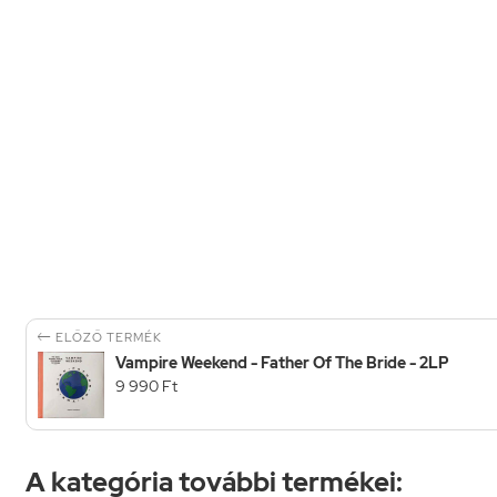

ELŐZŐ TERMÉK
Vampire Weekend - Father Of The Bride - 2LP
9 990 Ft
A kategória további termékei: