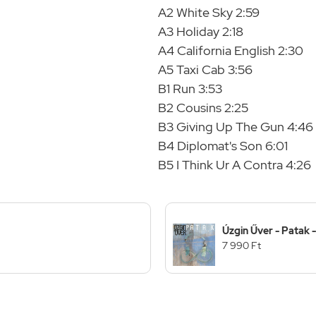
A2 White Sky 2:59
A3 Holiday 2:18
A4 California English 2:30
A5 Taxi Cab 3:56
B1 Run 3:53
B2 Cousins 2:25
B3 Giving Up The Gun 4:46
B4 Diplomat's Son 6:01
B5 I Think Ur A Contra 4:26
Úzgin Űver - Patak 
7 990 Ft