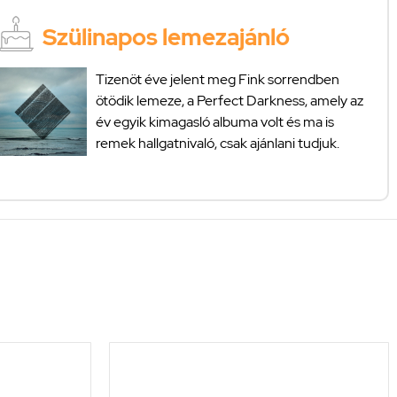
Szülinapos lemezajánló
Tizenöt éve jelent meg Fink sorrendben
ötödik lemeze, a Perfect Darkness, amely az
év egyik kimagasló albuma volt és ma is
remek hallgatnivaló, csak ajánlani tudjuk.