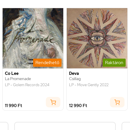
Rendelhető
Raktáron
Co Lee
Deva
La Promenade
Csillag
LP - Golem Records 2024
LP - Move Gently 2022
11 990 Ft
12 990 Ft