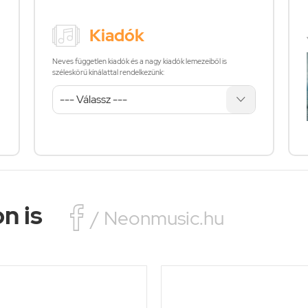
Kiadók
Neves független kiadók és a nagy kiadók lemezeiből is
széleskörű kínálattal rendelkezünk:
n is

/ Neonmusic.hu