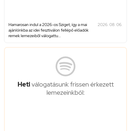
Hamarosan indul a 2026-os Sziget, így a mai
2026. 08. 06.
ajánlónkba az idei fesztiválon fellépő előadók
remek lemezeiből válogattu...
Heti
válogatásunk frissen érkezett
lemezeinkből: