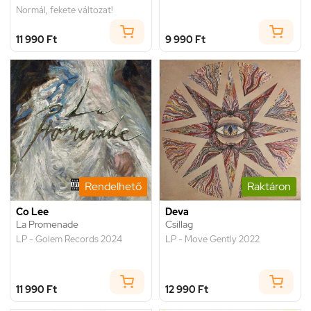
Normál, fekete változat!
11 990 Ft
9 990 Ft
Rendelhető
Raktáron
Co Lee
Deva
La Promenade
Csillag
LP - Golem Records 2024
LP - Move Gently 2022
11 990 Ft
12 990 Ft