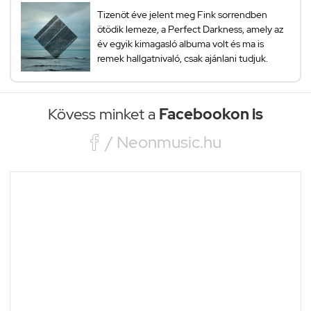
Tizenöt éve jelent meg Fink sorrendben
ötödik lemeze, a Perfect Darkness, amely az
év egyik kimagasló albuma volt és ma is
remek hallgatnivaló, csak ajánlani tudjuk.
Kövess minket a
Facebookon is

/ Neonmusic.hu