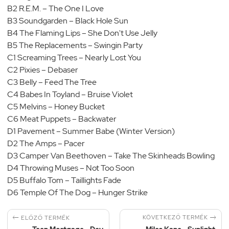
B2 R.E.M. – The One I Love
B3 Soundgarden – Black Hole Sun
B4 The Flaming Lips – She Don't Use Jelly
B5 The Replacements – Swingin Party
C1 Screaming Trees – Nearly Lost You
C2 Pixies – Debaser
C3 Belly – Feed The Tree
C4 Babes In Toyland – Bruise Violet
C5 Melvins – Honey Bucket
C6 Meat Puppets – Backwater
D1 Pavement – Summer Babe (Winter Version)
D2 The Amps – Pacer
D3 Camper Van Beethoven – Take The Skinheads Bowling
D4 Throwing Muses – Not Too Soon
D5 Buffalo Tom – Taillights Fade
D6 Temple Of The Dog – Hunger Strike


KÖVETKEZŐ TERMÉK
ELŐZŐ TERMÉK