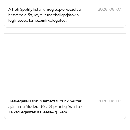
A heti Spotify listánk még épp elkészült a
2026. 08. 07.
hétvége előtt, így ti is meghallgatjátok a
legfrissebb lemezeink válogatot...
Hétvégére is sok jó lemezt tudunk nektek
2026. 08. 07.
ajánlani a Moderattól a Slipknotig és a Talk
Talktól egészen a Geese-ig. Rem...