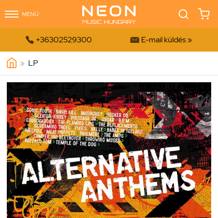
MENÜ


+36302529300
E-mail küldés »
»
LP