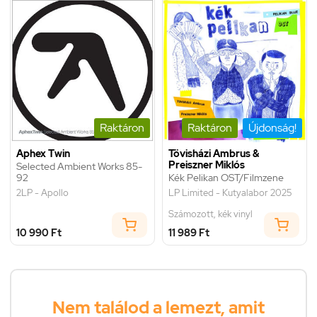
Raktáron
Raktáron
Újdonság!
Aphex Twin
Tövisházi Ambrus &
Preiszner Miklós
Selected Ambient Works 85-
92
Kék Pelikan OST/Filmzene
2LP - Apollo
LP Limited - Kutyalabor 2025
Számozott, kék vinyl
10 990 Ft
11 989 Ft
Nem találod a lemezt, amit