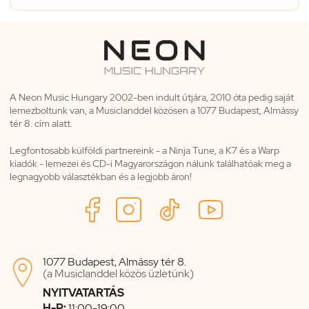
A Neon Music Hungary 2002-ben indult útjára, 2010 óta pedig saját
lemezboltunk van, a Musiclanddel közösen a 1077 Budapest, Almássy
tér 8. cím alatt.
Legfontosabb külföldi partnereink - a Ninja Tune, a K7 és a Warp
kiadók - lemezei és CD-i Magyarországon nálunk találhatóak meg a
legnagyobb választékban és a legjobb áron!
1077 Budapest, Almássy tér 8.

(a Musiclanddel közös üzletünk)
NYITVATARTÁS
H-P:
11:00-19:00