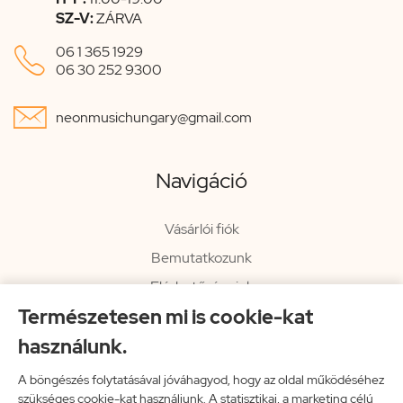
SZ-V:
ZÁRVA

06 1 365 1929
06 30 252 9300

neonmusichungary@gmail.com
Navigáció
Vásárlói fiók
Bemutatkozunk
Elérhetőségeink
Természetesen mi is cookie-kat
Hírlevél
használunk.
Rendelési információk
Impresszum
A böngészés folytatásával jóváhagyod, hogy az oldal működéséhez
szükséges cookie-kat használjunk. A statisztikai, a marketing célú
Vissza a főoldalra