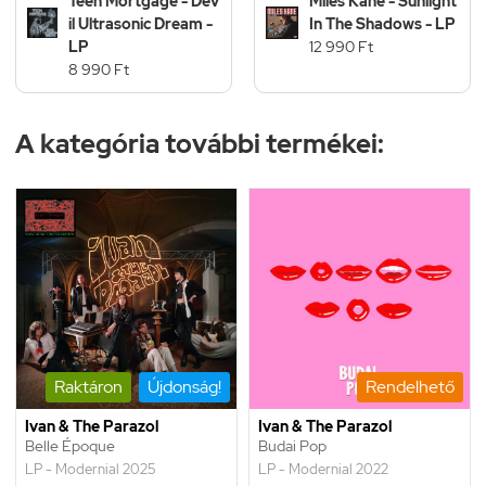
Teen Mortgage - Dev
Miles Kane - Sunlight
il Ultrasonic Dream -
In The Shadows - LP
LP
12 990 Ft
8 990 Ft
A kategória további termékei:
Raktáron
Újdonság!
Rendelhető
Ivan & The Parazol
Ivan & The Parazol
Belle Époque
Budai Pop
LP - Modernial 2025
LP - Modernial 2022