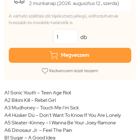
2 munkanap (2026. augusztus 12., szerda)
A várható szállítási idő tájékoztató jellegű, előfordulhatnak
hosszabb és rövidebb határidők is
db
Megveszem
Kedvenceim közé teszem
A1 Sonic Youth – Teen Age Riot
A2 Bikini Kill – Rebel Girl
A3 Mudhoney – Touch Me I'm Sick
A4 Hüsker Dü – Don't Want To Know If You Are Lonely
A5 Sleater-Kinney – I Wanna Be Your Joey Ramone
A6 Dinosaur Jr. – Feel The Pain
B1 Sugar – A Good Idea