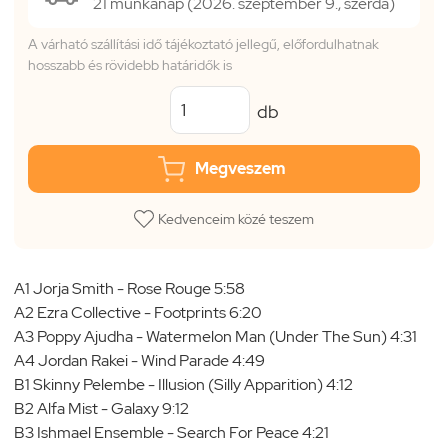
21 munkanap (2026. szeptember 9., szerda)
A várható szállítási idő tájékoztató jellegű, előfordulhatnak
hosszabb és rövidebb határidők is
db
Megveszem
Kedvenceim közé teszem
A1 Jorja Smith - Rose Rouge 5:58
A2 Ezra Collective - Footprints 6:20
A3 Poppy Ajudha - Watermelon Man (Under The Sun) 4:31
A4 Jordan Rakei - Wind Parade 4:49
B1 Skinny Pelembe - Illusion (Silly Apparition) 4:12
B2 Alfa Mist - Galaxy 9:12
B3 Ishmael Ensemble - Search For Peace 4:21