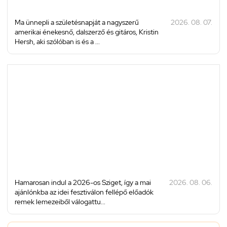
Ma ünnepli a születésnapját a nagyszerű
2026. 08. 07.
amerikai énekesnő, dalszerző és gitáros, Kristin
Hersh, aki szólóban is és a ...
Hamarosan indul a 2026-os Sziget, így a mai
2026. 08. 06.
ajánlónkba az idei fesztiválon fellépő előadók
remek lemezeiből válogattu...