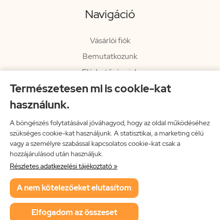
Navigáció
Vásárlói fiók
Bemutatkozunk
Elérhetőségeink
Természetesen mi is cookie-kat
Hírlevél
használunk.
Rendelési információk
Impresszum
A böngészés folytatásával jóváhagyod, hogy az oldal működéséhez
szükséges cookie-kat használjunk. A statisztikai, a marketing célú
Vissza a főoldalra
vagy a személyre szabással kapcsolatos cookie-kat csak a
hozzájárulásod után használjuk.
Részletes adatkezelési tájékoztató »
Neon Music Hungary Bt.
A nem kötelezőeket elutasítom
ÁSZF
Adatkezelési tájékoztató
Elfogadom az összeset