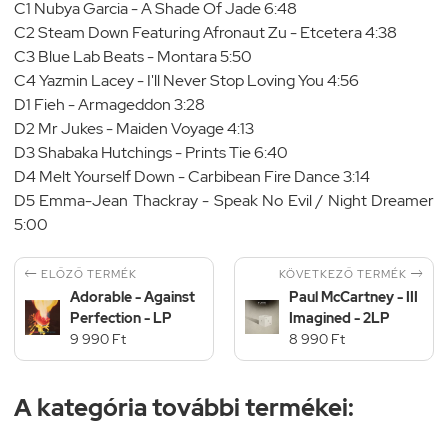
C1 Nubya Garcia - A Shade Of Jade 6:48
C2 Steam Down Featuring Afronaut Zu - Etcetera 4:38
C3 Blue Lab Beats - Montara 5:50
C4 Yazmin Lacey - I'll Never Stop Loving You 4:56
D1 Fieh - Armageddon 3:28
D2 Mr Jukes - Maiden Voyage 4:13
D3 Shabaka Hutchings - Prints Tie 6:40
D4 Melt Yourself Down - Carbibean Fire Dance 3:14
D5 Emma-Jean Thackray - Speak No Evil / Night Dreamer
5:00


KÖVETKEZŐ TERMÉK
ELŐZŐ TERMÉK
Adorable - Against
Paul McCartney - III
Perfection - LP
Imagined - 2LP
9 990 Ft
8 990 Ft
A kategória további termékei: