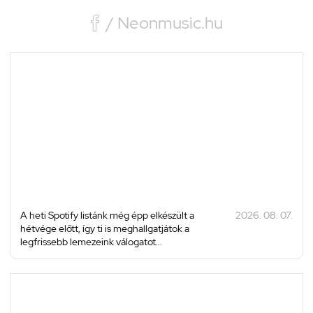

/ Neonmusic.hu
A heti Spotify listánk még épp elkészült a
2026. 08. 07.
hétvége előtt, így ti is meghallgatjátok a
legfrissebb lemezeink válogatot...