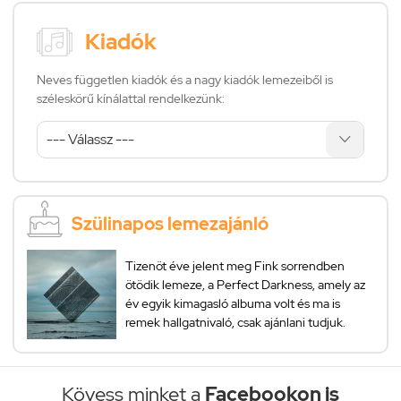
Kiadók
Neves független kiadók és a nagy kiadók lemezeiből is
széleskörű kínálattal rendelkezünk:
Szülinapos lemezajánló
Tizenöt éve jelent meg Fink sorrendben
ötödik lemeze, a Perfect Darkness, amely az
év egyik kimagasló albuma volt és ma is
remek hallgatnivaló, csak ajánlani tudjuk.
Kövess minket a
Facebookon is