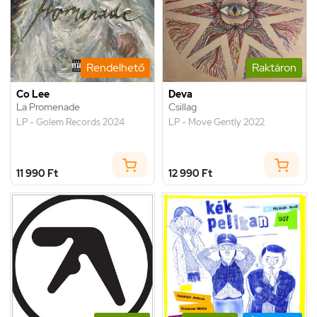
Rendelhető
Raktáron
Co Lee
Deva
La Promenade
Csillag
LP - Golem Records 2024
LP - Move Gently 2022
11 990 Ft
12 990 Ft