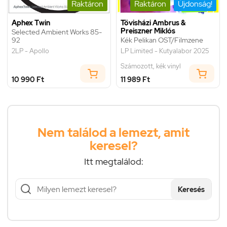
Raktáron
Raktáron
Újdonság!
Aphex Twin
Tövisházi Ambrus &
Preiszner Miklós
Selected Ambient Works 85-
92
Kék Pelikan OST/Filmzene
2LP - Apollo
LP Limited - Kutyalabor 2025
Számozott, kék vinyl
10 990 Ft
11 989 Ft
Nem találod a lemezt, amit
keresel?
Itt megtalálod:
Keresés