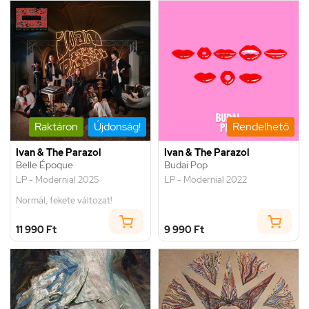
Raktáron
Újdonság!
Rendelhető
Ivan & The Parazol
Ivan & The Parazol
Belle Époque
Budai Pop
LP - Modernial 2025
LP - Modernial 2022
Normál, fekete változat!
11 990 Ft
9 990 Ft