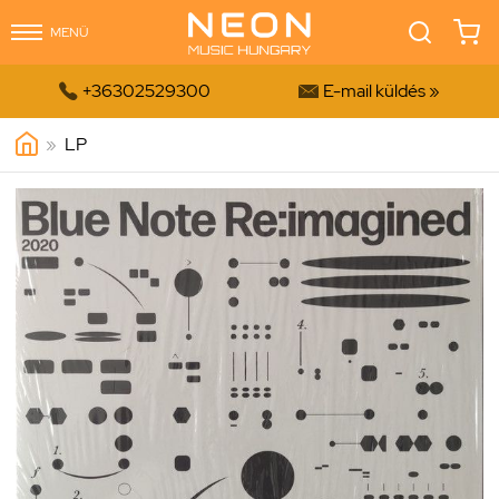
MENÜ


+36302529300
E-mail küldés »
»
LP