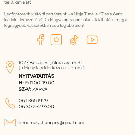
tér 8. cím alatt.
Legfontosabb külföldi partnereink - a Ninja Tune, a K7 és a Warp
kiadók - lemezei és CD-i Magyarországon nálunk találhatóak meg a
legnagyobb választékban és a legjobb áron!
1077 Budapest, Almássy tér 8.

(a Musiclanddel közös üzletünk)
NYITVATARTÁS
H-P:
11:00-19:00
SZ-V:
ZÁRVA

06 1 365 1929
06 30 252 9300

neonmusichungary@gmail.com