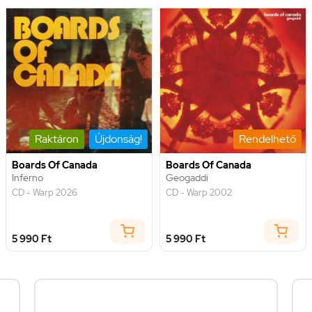
Raktáron
Újdonság!
Rendelhető
Boards Of Canada
Boards Of Canada
Inferno
Geogaddi
CD - Warp 2026
CD - Warp 2002
5 990 Ft
5 990 Ft