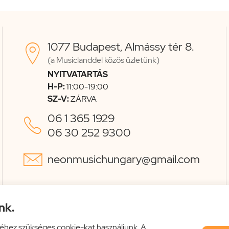
1077 Budapest, Almássy tér 8.

(a Musiclanddel közös üzletünk)
NYITVATARTÁS
H-P:
11:00-19:00
SZ-V:
ZÁRVA
06 1 365 1929

06 30 252 9300

neonmusichungary@gmail.com
nk.
éhez szükséges cookie-kat használjunk. A