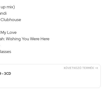
 up mix)
andi
e Clubhouse
c:My Love
rah: Wishing You Were Here
e
lasses

KÖVETKEZŐ TERMÉK
9 - 3CD