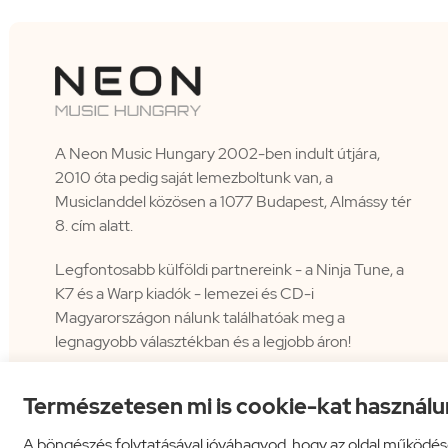
A Neon Music Hungary 2002-ben indult útjára,
2010 óta pedig saját lemezboltunk van, a
Musiclanddel közösen a 1077 Budapest, Almássy tér
8. cím alatt.
Legfontosabb külföldi partnereink - a Ninja Tune, a
K7 és a Warp kiadók - lemezei és CD-i
Magyarországon nálunk találhatóak meg a
legnagyobb választékban és a legjobb áron!
Természetesen mi is cookie-kat használu
A böngészés folytatásával jóváhagyod, hogy az oldal működés