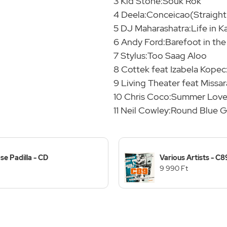
3 Kid Stone:Souk Rok
4 Deela:Conceicao(Straight
5 DJ Maharashatra:Life in K
6 Andy Ford:Barefoot in th
7 Stylus:Too Saag Aloo
8 Cottek feat Izabela Kope
9 Living Theater feat Missa
10 Chris Coco:Summer Lov
11 Neil Cowley:Round Blue G
se Padilla - CD
Various Artists - C8
9 990 Ft