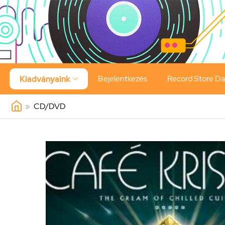
Bejelentkezés
Record Store D
Kiadványaink

»
CD/DVD