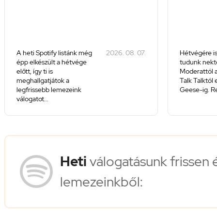
A heti Spotify listánk még
2026. 08. 07.
Hétvégére is
épp elkészült a hétvége
tudunk nekte
előtt, így ti is
Moderattól a
meghallgatjátok a
Talk Talktól
legfrissebb lemezeink
Geese-ig. Re
válogatot...
Heti
válogatásunk frissen 
lemezeinkből: