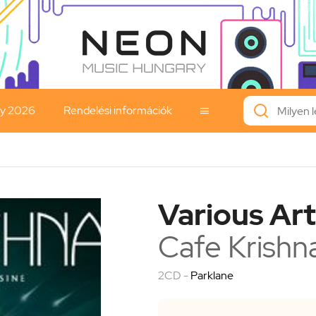
ay 2026
Rendelési információk

Various Art
Cafe Krishn
2CD -
Parklane