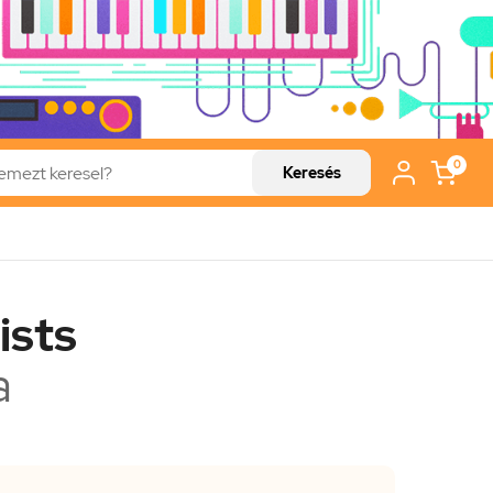
0
Keresés
ists
a