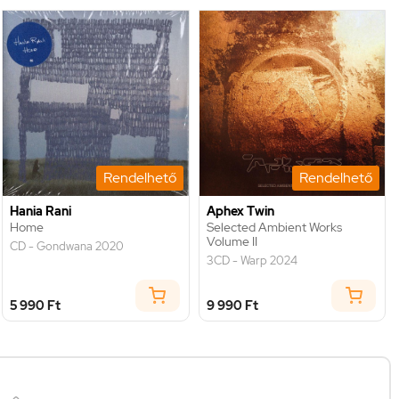
Rendelhető
Rendelhető
Hania Rani
Aphex Twin
Home
Selected Ambient Works
Volume II
CD - Gondwana 2020
3CD - Warp 2024
5 990 Ft
9 990 Ft