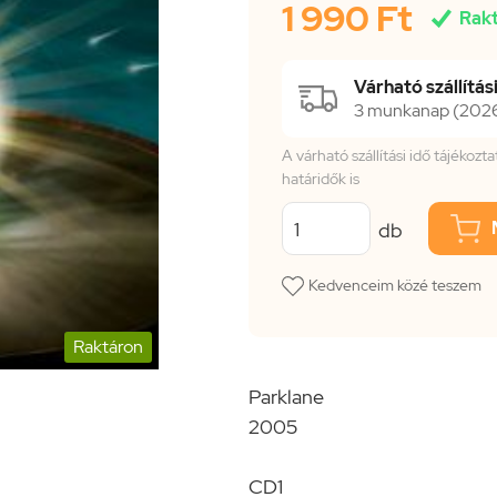
1 990 Ft

Rak
Várható szállítási
3 munkanap (2026.
A várható szállítási idő tájékoz
határidők is
db
Kedvenceim közé teszem
Raktáron
Parklane
2005
CD1