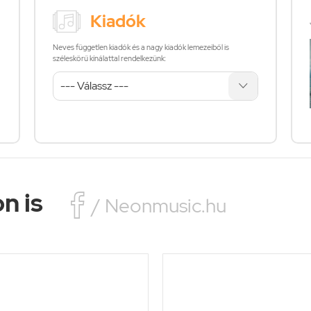
Kiadók
Neves független kiadók és a nagy kiadók lemezeiből is
széleskörű kínálattal rendelkezünk:
n is

/ Neonmusic.hu