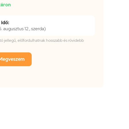
táron
 idő:
 augusztus 12., szerda)
tató jellegű, előfordulhatnak hosszabb és rövidebb
Megveszem