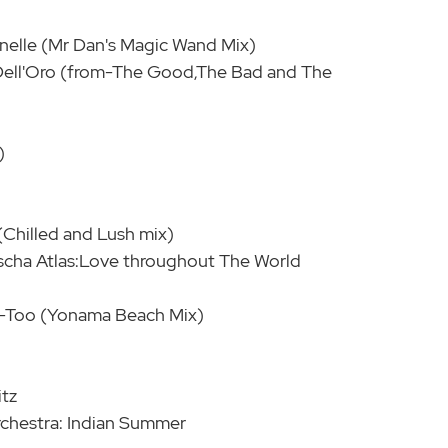
rnelle (Mr Dan's Magic Wand Mix)
 Dell'Oro (from-The Good,The Bad and The
)
(Chilled and Lush mix)
ascha Atlas:Love throughout The World
a-Too (Yonama Beach Mix)
itz
chestra: Indian Summer