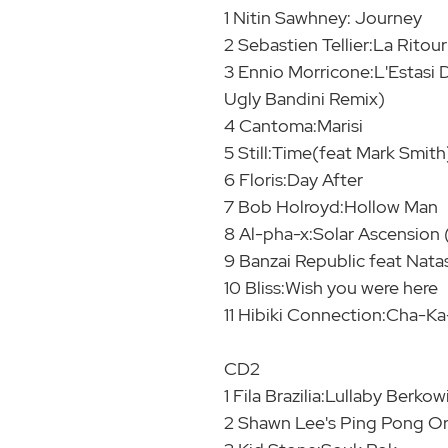
1 Nitin Sawhney: Journey
2 Sebastien Tellier:La Ritou
3 Ennio Morricone:L'Estasi
Ugly Bandini Remix)
4 Cantoma:Marisi
5 Still:Time(feat Mark Smith
6 Floris:Day After
7 Bob Holroyd:Hollow Man
8 Al-pha-x:Solar Ascension 
9 Banzai Republic feat Nat
10 Bliss:Wish you were here
11 Hibiki Connection:Cha-K
CD2
1 Fila Brazilia:Lullaby Berkow
2 Shawn Lee's Ping Pong Or