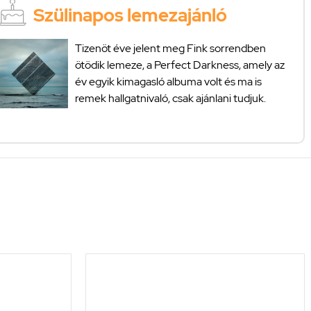
Szülinapos lemezajánló
Tizenöt éve jelent meg Fink sorrendben
ötödik lemeze, a Perfect Darkness, amely az
év egyik kimagasló albuma volt és ma is
remek hallgatnivaló, csak ajánlani tudjuk.