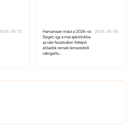
2026. 08. 07.
Hamarosan indul a 2026-os
2026. 08. 06.
Sziget, így a mai ajánlónkba
az idei fesztiválon fellépő
előadók remek lemezeiből
válogattu...