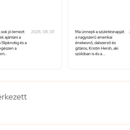
 sok jó lemezt
2026. 08. 07.
Ma ünnepli a születésnapját
k ajánlani a
a nagyszerű amerikai
 Slipknotig és a
énekesnő, dalszerző és
 egészen a
gitáros, Kristin Hersh, aki
m...
szólóban is és a ...
érkezett