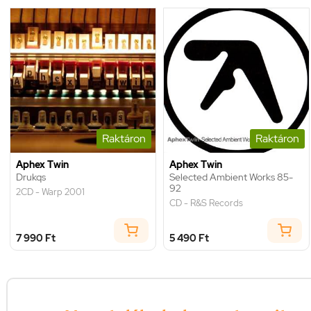
Raktáron
Raktáron
Aphex Twin
Aphex Twin
Drukqs
Selected Ambient Works 85-
92
2CD - Warp 2001
CD - R&S Records
7 990 Ft
5 490 Ft