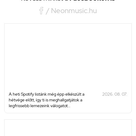

/ Neonmusic.hu
A heti Spotify listánk még épp elkészült a
2026. 08. 07.
hétvége előtt, így ti is meghallgatjátok a
legfrissebb lemezeink válogatot...