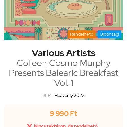
Rendelhető
Újdonság!
Various Artists
Colleen Cosmo Murphy
Presents Balearic Breakfast
Vol. 1
2LP -
Heavenly 2022
9 990 Ft

Nincs raktáron, de rendelhető