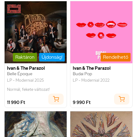
Raktáron
Újdonság!
Rendelhető
Ivan & The Parazol
Ivan & The Parazol
Belle Époque
Budai Pop
LP - Modernial 2025
LP - Modernial 2022
Normál, fekete változat!
11 990 Ft
9 990 Ft