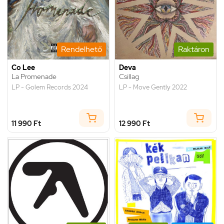
Rendelhető
Raktáron
Co Lee
Deva
La Promenade
Csillag
LP - Golem Records 2024
LP - Move Gently 2022
11 990 Ft
12 990 Ft