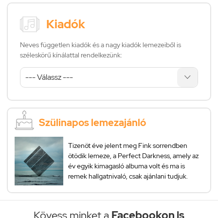
Kiadók
Neves független kiadók és a nagy kiadók lemezeiből is
széleskörű kínálattal rendelkezünk:
Szülinapos lemezajánló
Tizenöt éve jelent meg Fink sorrendben
ötödik lemeze, a Perfect Darkness, amely az
év egyik kimagasló albuma volt és ma is
remek hallgatnivaló, csak ajánlani tudjuk.
Kövess minket a
Facebookon is