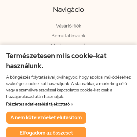
Navigáció
Vásárlói fiók
Bemutatkozunk
Elérhetőségeink
Természetesen mi is cookie-kat
Hírlevél
használunk.
Rendelési információk
Impresszum
A böngészés folytatásával jóváhagyod, hogy az oldal működéséhez
szükséges cookie-kat használjunk. A statisztikai, a marketing célú
Vissza a főoldalra
vagy a személyre szabással kapcsolatos cookie-kat csak a
hozzájárulásod után használjuk.
Részletes adatkezelési tájékoztató »
Neon Music Hungary Bt.
A nem kötelezőeket elutasítom
ÁSZF
Adatkezelési tájékoztató
Elfogadom az összeset