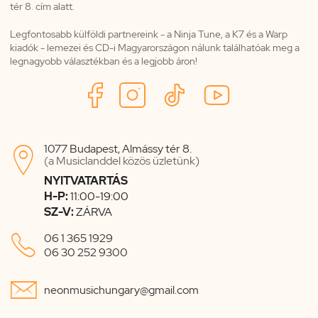
tér 8. cím alatt.
Legfontosabb külföldi partnereink - a Ninja Tune, a K7 és a Warp
kiadók - lemezei és CD-i Magyarországon nálunk találhatóak meg a
legnagyobb választékban és a legjobb áron!
1077 Budapest, Almássy tér 8.

(a Musiclanddel közös üzletünk)
NYITVATARTÁS
H-P:
11:00-19:00
SZ-V:
ZÁRVA

06 1 365 1929
06 30 252 9300

neonmusichungary@gmail.com