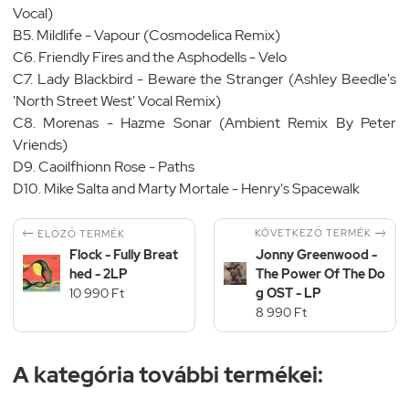
Vocal)
B5. Mildlife - Vapour (Cosmodelica Remix)
C6. Friendly Fires and the Asphodells - Velo
C7. Lady Blackbird - Beware the Stranger (Ashley Beedle's
'North Street West' Vocal Remix)
C8. Morenas - Hazme Sonar (Ambient Remix By Peter
Vriends)
D9. Caoilfhionn Rose - Paths
D10. Mike Salta and Marty Mortale - Henry's Spacewalk


KÖVETKEZŐ TERMÉK
ELŐZŐ TERMÉK
Flock - Fully Breat
Jonny Greenwood -
hed - 2LP
The Power Of The Do
10 990 Ft
g OST - LP
8 990 Ft
A kategória további termékei: