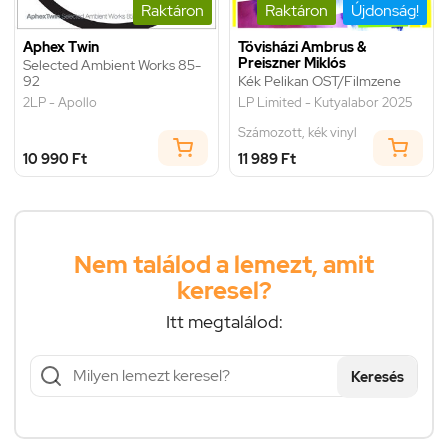
Raktáron
Raktáron
Újdonság!
Aphex Twin
Tövisházi Ambrus &
Preiszner Miklós
Selected Ambient Works 85-
92
Kék Pelikan OST/Filmzene
2LP - Apollo
LP Limited - Kutyalabor 2025
Számozott, kék vinyl
10 990 Ft
11 989 Ft
Nem találod a lemezt, amit
keresel?
Itt megtalálod:
Keresés