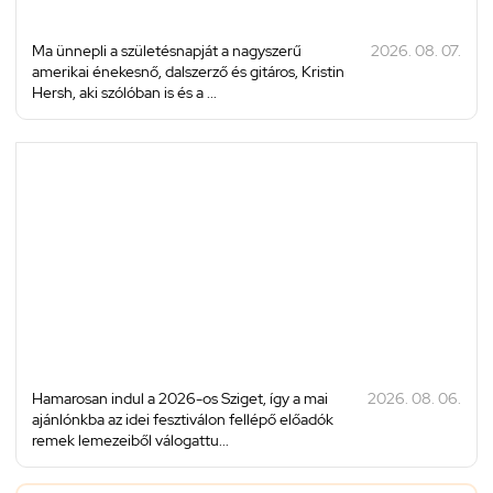
Ma ünnepli a születésnapját a nagyszerű
2026. 08. 07.
amerikai énekesnő, dalszerző és gitáros, Kristin
Hersh, aki szólóban is és a ...
Hamarosan indul a 2026-os Sziget, így a mai
2026. 08. 06.
ajánlónkba az idei fesztiválon fellépő előadók
remek lemezeiből válogattu...