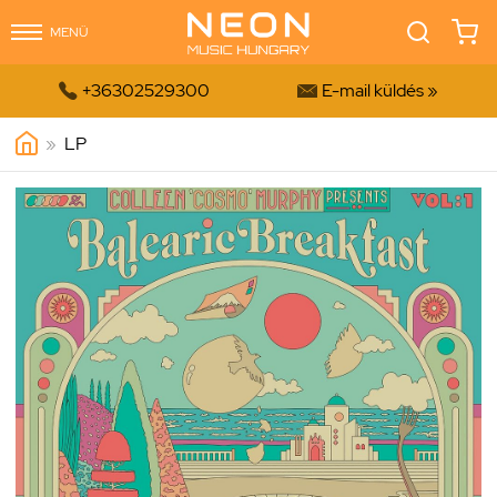
MENÜ


+36302529300
E-mail küldés »
»
LP