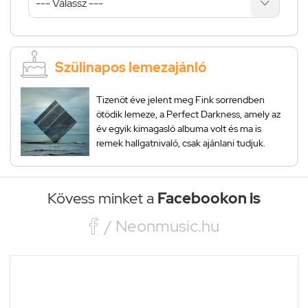
Szülinapos lemezajánló
Tizenöt éve jelent meg Fink sorrendben
ötödik lemeze, a Perfect Darkness, amely az
év egyik kimagasló albuma volt és ma is
remek hallgatnivaló, csak ajánlani tudjuk.
Kövess minket a
Facebookon is

/ Neonmusic.hu