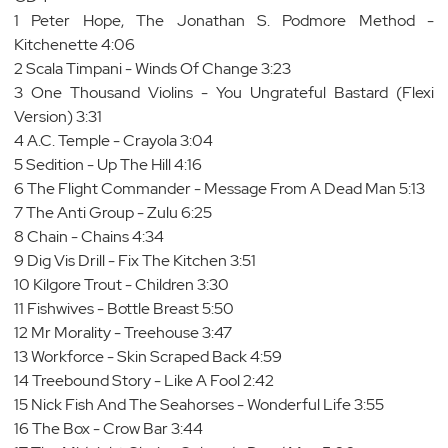
1 Peter Hope, The Jonathan S. Podmore Method -
Kitchenette 4:06
2 Scala Timpani - Winds Of Change 3:23
3 One Thousand Violins - You Ungrateful Bastard (Flexi
Version) 3:31
4 A.C. Temple - Crayola 3:04
5 Sedition - Up The Hill 4:16
6 The Flight Commander - Message From A Dead Man 5:13
7 The Anti Group - Zulu 6:25
8 Chain - Chains 4:34
9 Dig Vis Drill - Fix The Kitchen 3:51
10 Kilgore Trout - Children 3:30
11 Fishwives - Bottle Breast 5:50
12 Mr Morality - Treehouse 3:47
13 Workforce - Skin Scraped Back 4:59
14 Treebound Story - Like A Fool 2:42
15 Nick Fish And The Seahorses - Wonderful Life 3:55
16 The Box - Crow Bar 3:44