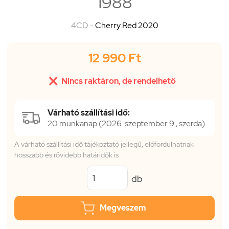
1988
4CD -
Cherry Red 2020
12 990 Ft

Nincs raktáron, de rendelhető
Várható szállítási idő:
20 munkanap (2026. szeptember 9., szerda)
A várható szállítási idő tájékoztató jellegű, előfordulhatnak
hosszabb és rövidebb határidők is
db
Megveszem