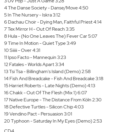
3 UV Pop - Just A Game 3:28
4 The Danse Society - Danse/Move 4:50
5 In The Nursery - Iskra 3:12
6 Dachau Choir - Dying Man, Faithful Priest 4:14
7 Tex Mirror H - Out Of Reach 3:35
8 Hula - (No One Leaves The) Fever Car 5:07
9 Time In Motion - Quiet Type 3:49
10 Siiiii - Over 4:31
11 Ipso Facto - Mannequin 3:23
12 Fatales - Worlds Apart 3:34
13 Tsi Tsa - Billingham's Island (Demo) 2:58
14 Fish And Breadcake - Fish And Breadcake 3:18
15 Harriet Roberts - Late Nights (Demo) 4:13
16 Chakk - Out Of The Flesh (Mix 1) 6:07
17 Native Europe - The Distance From Köln 2:30
18 Defective Turtles - Silicon Chip 4:03
19 Vendino Pact - Persuasion 3:01
20 Typhoon - Saturday In My Eyes (Demo) 2:53
CD4