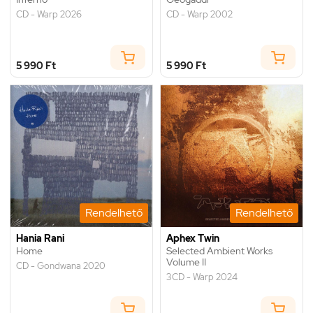
CD - Warp 2026
CD - Warp 2002
5 990 Ft
5 990 Ft
Rendelhető
Rendelhető
Hania Rani
Aphex Twin
Home
Selected Ambient Works
Volume II
CD - Gondwana 2020
3CD - Warp 2024