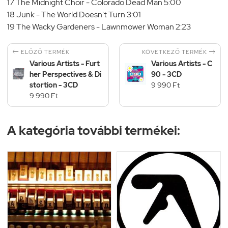
17 The Midnight Choir - Colorado Dead Man 5:00
18 Junk - The World Doesn't Turn 3:01
19 The Wacky Gardeners - Lawnmower Woman 2:23


KÖVETKEZŐ TERMÉK
ELŐZŐ TERMÉK
Various Artists - Furt
Various Artists - C
her Perspectives & Di
90 - 3CD
stortion - 3CD
9 990 Ft
9 990 Ft
A kategória további termékei: