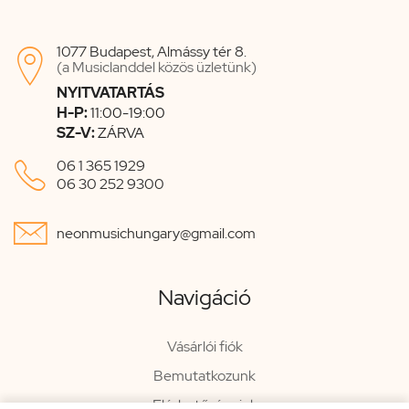
1077 Budapest, Almássy tér 8.

(a Musiclanddel közös üzletünk)
NYITVATARTÁS
H-P:
11:00-19:00
SZ-V:
ZÁRVA

06 1 365 1929
06 30 252 9300

neonmusichungary@gmail.com
Navigáció
Vásárlói fiók
Bemutatkozunk
Elérhetőségeink