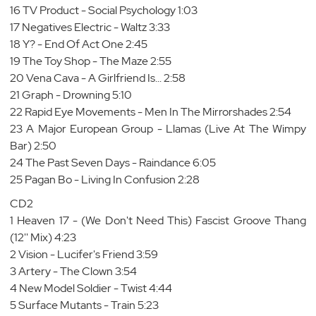
16 TV Product - Social Psychology 1:03
17 Negatives Electric - Waltz 3:33
18 Y? - End Of Act One 2:45
19 The Toy Shop - The Maze 2:55
20 Vena Cava - A Girlfriend Is... 2:58
21 Graph - Drowning 5:10
22 Rapid Eye Movements - Men In The Mirrorshades 2:54
23 A Major European Group - Llamas (Live At The Wimpy
Bar) 2:50
24 The Past Seven Days - Raindance 6:05
25 Pagan Bo - Living In Confusion 2:28
CD2
1 Heaven 17 - (We Don't Need This) Fascist Groove Thang
(12'' Mix) 4:23
2 Vision - Lucifer's Friend 3:59
3 Artery - The Clown 3:54
4 New Model Soldier - Twist 4:44
5 Surface Mutants - Train 5:23