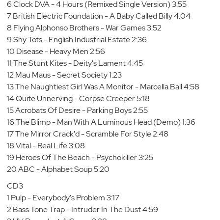
6 Clock DVA - 4 Hours (Remixed Single Version) 3:55
7 British Electric Foundation - A Baby Called Billy 4:04
8 Flying Alphonso Brothers - War Games 3:52
9 Shy Tots - English Industrial Estate 2:36
10 Disease - Heavy Men 2:56
11 The Stunt Kites - Deity's Lament 4:45
12 Mau Maus - Secret Society 1:23
13 The Naughtiest Girl Was A Monitor - Marcella Ball 4:58
14 Quite Unnerving - Corpse Creeper 5:18
15 Acrobats Of Desire - Parking Boys 2:55
16 The Blimp - Man With A Luminous Head (Demo) 1:36
17 The Mirror Crack'd - Scramble For Style 2:48
18 Vital - Real Life 3:08
19 Heroes Of The Beach - Psychokiller 3:25
20 ABC - Alphabet Soup 5:20
CD3
1 Pulp - Everybody's Problem 3:17
2 Bass Tone Trap - Intruder In The Dust 4:59