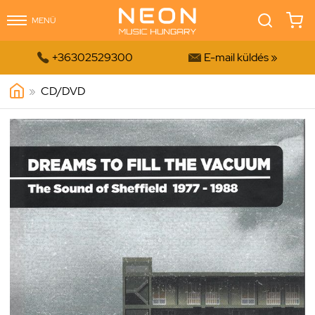
MENÜ


+36302529300
E-mail küldés »
»
CD/DVD