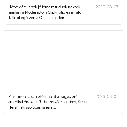
Hétvégére is sok jó lemezt tudunk nektek
2026. 08. 07.
ajánlani a Moderattól a Slipknotig és a Talk
Talktól egészen a Geese-ig. Rem...
Ma ünnepli a születésnapját a nagyszerű
2026. 08. 07.
amerikai énekesnő, dalszerző és gitáros, Kristin
Hersh, aki szólóban is és a ...