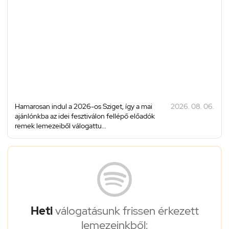
Hamarosan indul a 2026-os Sziget, így a mai
2026. 08. 06.
ajánlónkba az idei fesztiválon fellépő előadók
remek lemezeiből válogattu...
Heti
válogatásunk frissen érkezett
lemezeinkből: