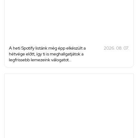
A heti Spotify listánk még épp elkészült a
2026. 08. 07.
hétvége előtt, így ti is meghallgatjátok a
legfrissebb lemezeink válogatot...