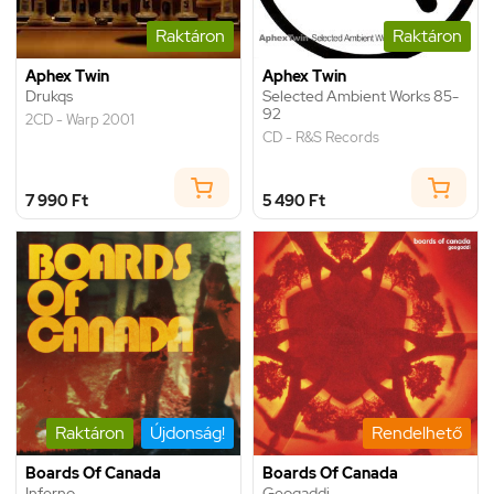
Raktáron
Raktáron
Aphex Twin
Aphex Twin
Drukqs
Selected Ambient Works 85-
92
2CD - Warp 2001
CD - R&S Records
7 990 Ft
5 490 Ft
Raktáron
Újdonság!
Rendelhető
Boards Of Canada
Boards Of Canada
Inferno
Geogaddi