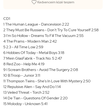
Kedvenceim közé teszem
CD1
1 The Human League - Dancevision 2:22
2 They Must Be Russians - Don't Try To Cure Yourself 2:58
3 I'm So Hollow - Dreams To Fill The Vacuum 2:55
4 The Prams - Modern Man 2:42
5 2.3 - All Time Low 2:59
6 Hobbies Of Today - Metal Boys 3:18
7 Mein GlasFabrik - Track No. 5 2:47
8 Red Zoo - Help Me 4:19
9 I Scream Brothers - Avoid The Surgery 2:08
10 B.Troop - Junior 3:11
11 Thompson Twins - She's In Love With Mystery 2:50
12 Repulsive Alien - Say And Do 1:14
13 Veiled Threat - Torch 2:52
14 De Tian - Questions Of Gender 2:20
15 Molodoy - Unknown 5:41