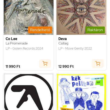
Rendelhető
Raktáron
Co Lee
Deva
La Promenade
Csillag
LP - Golem Records 2024
LP - Move Gently 2022
11 990 Ft
12 990 Ft