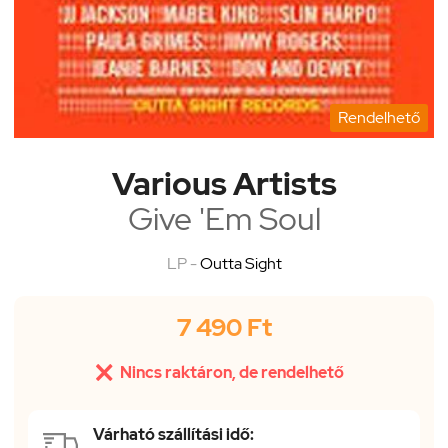
Rendelhető
Various Artists
Give 'Em Soul
LP -
Outta Sight
7 490 Ft

Nincs raktáron, de rendelhető
Várható szállítási idő: