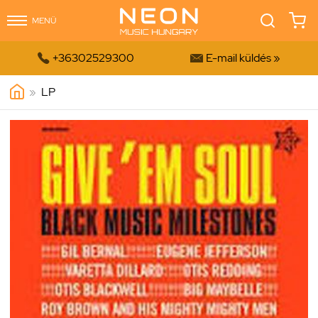
MENÜ


+36302529300
E-mail küldés »
»
LP