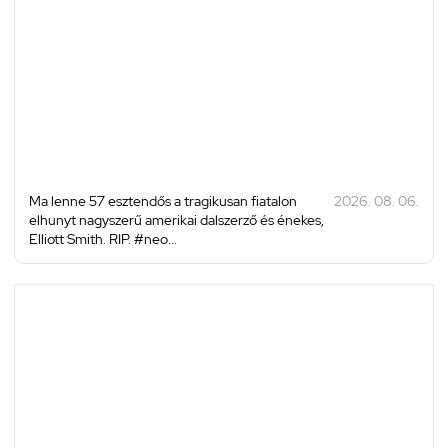
Ma lenne 57 esztendős a tragikusan fiatalon
2026. 08. 06.
elhunyt nagyszerű amerikai dalszerző és énekes,
Elliott Smith. RIP. #neo...