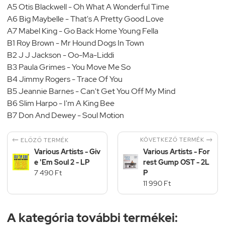
A5 Otis Blackwell - Oh What A Wonderful Time
A6 Big Maybelle - That's A Pretty Good Love
A7 Mabel King - Go Back Home Young Fella
B1 Roy Brown - Mr Hound Dogs In Town
B2 J J Jackson - Oo-Ma-Liddi
B3 Paula Grimes - You Move Me So
B4 Jimmy Rogers - Trace Of You
B5 Jeannie Barnes - Can't Get You Off My Mind
B6 Slim Harpo - I'm A King Bee
B7 Don And Dewey - Soul Motion


KÖVETKEZŐ TERMÉK
ELŐZŐ TERMÉK
Various Artists - Giv
Various Artists - For
e 'Em Soul 2 - LP
rest Gump OST - 2L
7 490 Ft
P
11 990 Ft
A kategória további termékei: