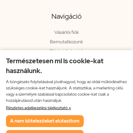
Navigáció
Vásárlói fiók
Bemutatkozunk
Elérhetőségeink
Természetesen mi is cookie-kat
Hírlevél
használunk.
Rendelési információk
Impresszum
A böngészés folytatásával jóváhagyod, hogy az oldal működéséhez
szükséges cookie-kat használjunk. A statisztikai, a marketing célú
Vissza a főoldalra
vagy a személyre szabással kapcsolatos cookie-kat csak a
hozzájárulásod után használjuk.
Részletes adatkezelési tájékoztató »
Neon Music Hungary Bt.
A nem kötelezőeket elutasítom
ÁSZF
Adatkezelési tájékoztató