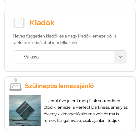
Kiadók
Neves független kiadók és a nagy kiadók lemezeiből is
széleskörű kínálattal rendelkezünk:
Szülinapos lemezajánló
Tizenöt éve jelent meg Fink sorrendben
ötödik lemeze, a Perfect Darkness, amely az
év egyik kimagasló albuma volt és ma is
remek hallgatnivaló, csak ajánlani tudjuk.