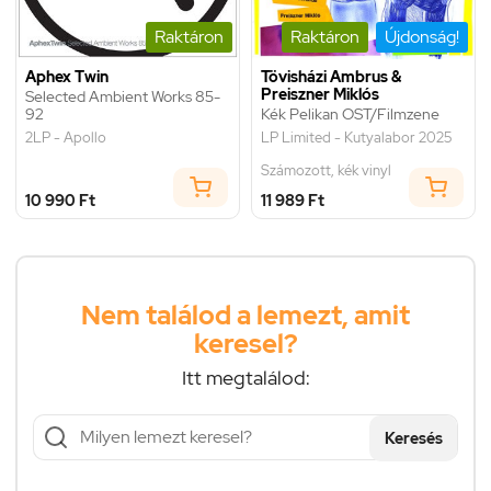
Raktáron
Raktáron
Újdonság!
Aphex Twin
Tövisházi Ambrus &
Preiszner Miklós
Selected Ambient Works 85-
92
Kék Pelikan OST/Filmzene
2LP - Apollo
LP Limited - Kutyalabor 2025
Számozott, kék vinyl
10 990 Ft
11 989 Ft
Nem találod a lemezt, amit
keresel?
Itt megtalálod:
Keresés