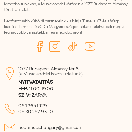
lemezboltunk van, a Musiclanddel közösen a 1077 Budapest, Almássy
tér 8. cím alatt.
Legfontosabb külföldi partnereink - a Ninja Tune, a K7 és a Warp
kiadók - lemezei és CD-i Magyarországon nálunk találhatóak meg a
legnagyobb választékban és a legjobb áron!
1077 Budapest, Almássy tér 8.

(a Musiclanddel közös üzletünk)
NYITVATARTÁS
H-P:
11:00-19:00
SZ-V:
ZÁRVA

06 1 365 1929
06 30 252 9300

neonmusichungary@gmail.com