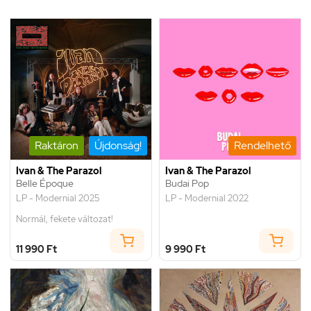
Raktáron
Újdonság!
Rendelhető
Ivan & The Parazol
Ivan & The Parazol
Belle Époque
Budai Pop
LP - Modernial 2025
LP - Modernial 2022
Normál, fekete változat!
11 990 Ft
9 990 Ft