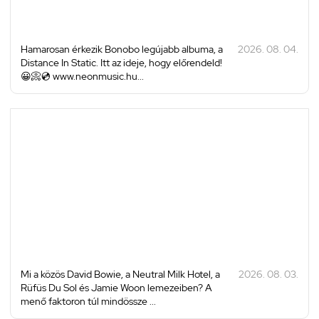
Hamarosan érkezik Bonobo legújabb albuma, a
2026. 08. 04.
Distance In Static. Itt az ideje, hogy előrendeld!
😀📀💿 www.neonmusic.hu...
Mi a közös David Bowie, a Neutral Milk Hotel, a
2026. 08. 03.
Rüfüs Du Sol és Jamie Woon lemezeiben? A
menő faktoron túl mindössze ...