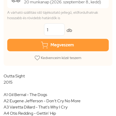
20 munkanap (2026. szeptember 8., kedd)
A várható szállítási idő tájékoztató jellegű, előfordulhatnak
hosszabb és rövidebb határidők is
db
Megveszem
Kedvenceim közé teszem
Outta Sight
2015
A1 Gil Bernal - The Dogs
A2 Eugene Jefferson - Don't Cry No More
A3 Varetta Dillard - That's Why I Cry
A4 Otis Redding - Gettin' Hip