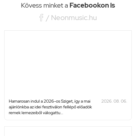
Kövess minket a
Facebookon is

/ Neonmusic.hu
Hamarosan indul a 2026-os Sziget, így a mai
2026. 08. 06.
ajánlónkba az idei fesztiválon fellépő előadók
remek lemezeiből válogattu...