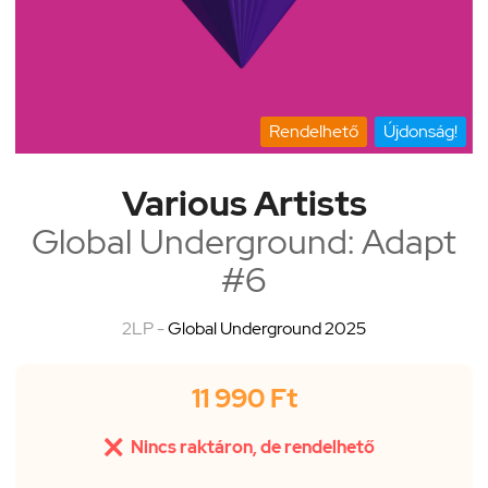
Rendelhető
Újdonság!
Various Artists
Global Underground: Adapt
#6
2LP -
Global Underground 2025
11 990 Ft

Nincs raktáron, de rendelhető