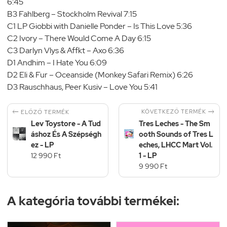
6:45
B3 Fahlberg – Stockholm Revival 7:15
C1 LP Giobbi with Danielle Ponder – Is This Love 5:36
C2 Ivory – There Would Come A Day 6:15
C3 Darlyn Vlys & Affkt – Axo 6:36
D1 Andhim – I Hate You 6:09
D2 Eli & Fur – Oceanside (Monkey Safari Remix) 6:26
D3 Rauschhaus, Peer Kusiv – Love You 5:41


KÖVETKEZŐ TERMÉK
ELŐZŐ TERMÉK
Lev Toystore - A Tud
Tres Leches - The Sm
áshoz És A Szépségh
ooth Sounds of Tres L
ez - LP
eches, LHCC Mart Vol.
12 990 Ft
1 - LP
9 990 Ft
A kategória további termékei: