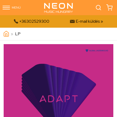
MENÜ


+36302529300
E-mail küldés »
»
LP