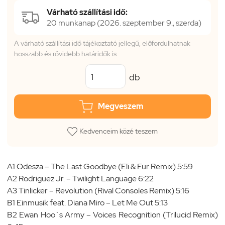
Várható szállítási idő:
20 munkanap (2026. szeptember 9., szerda)
A várható szállítási idő tájékoztató jellegű, előfordulhatnak
hosszabb és rövidebb határidők is
db
Megveszem
Kedvenceim közé teszem
A1 Odesza – The Last Goodbye (Eli & Fur Remix) 5:59
A2 Rodriguez Jr. – Twilight Language 6:22
A3 Tinlicker – Revolution (Rival Consoles Remix) 5:16
B1 Einmusik feat. Diana Miro – Let Me Out 5:13
B2 Ewan Hoo´s Army – Voices Recognition (Trilucid Remix)