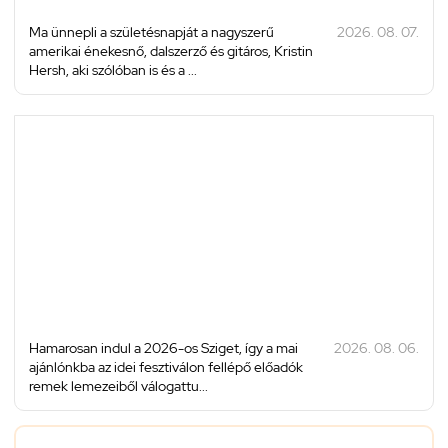
Ma ünnepli a születésnapját a nagyszerű
2026. 08. 07.
amerikai énekesnő, dalszerző és gitáros, Kristin
Hersh, aki szólóban is és a ...
Hamarosan indul a 2026-os Sziget, így a mai
2026. 08. 06.
ajánlónkba az idei fesztiválon fellépő előadók
remek lemezeiből válogattu...