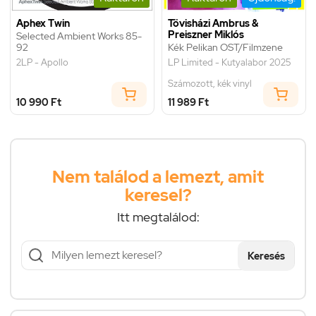
Aphex Twin
Tövisházi Ambrus &
Preiszner Miklós
Selected Ambient Works 85-
92
Kék Pelikan OST/Filmzene
2LP - Apollo
LP Limited - Kutyalabor 2025
Számozott, kék vinyl
10 990 Ft
11 989 Ft
Nem találod a lemezt, amit
keresel?
Itt megtalálod:
Keresés