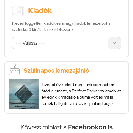
Kiadók
Neves független kiadók és a nagy kiadók lemezeiből is
széleskörű kínálattal rendelkezünk:
Szülinapos lemezajánló
Tizenöt éve jelent meg Fink sorrendben
ötödik lemeze, a Perfect Darkness, amely az
év egyik kimagasló albuma volt és ma is
remek hallgatnivaló, csak ajánlani tudjuk.
Kövess minket a
Facebookon is