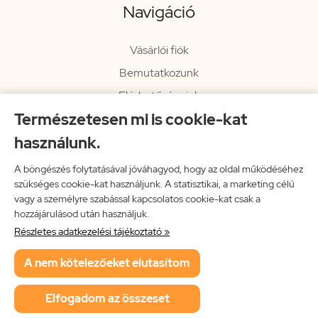
Navigáció
Vásárlói fiók
Bemutatkozunk
Elérhetőségeink
Természetesen mi is cookie-kat
Hírlevél
használunk.
Rendelési információk
Impresszum
A böngészés folytatásával jóváhagyod, hogy az oldal működéséhez
szükséges cookie-kat használjunk. A statisztikai, a marketing célú
Vissza a főoldalra
vagy a személyre szabással kapcsolatos cookie-kat csak a
hozzájárulásod után használjuk.
Részletes adatkezelési tájékoztató »
Neon Music Hungary Bt.
A nem kötelezőeket elutasítom
ÁSZF
Adatkezelési tájékoztató
Elfogadom az összeset