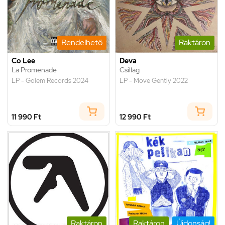
Rendelhető
Raktáron
Co Lee
Deva
La Promenade
Csillag
LP - Golem Records 2024
LP - Move Gently 2022
11 990 Ft
12 990 Ft
Raktáron
Raktáron
Újdonság!