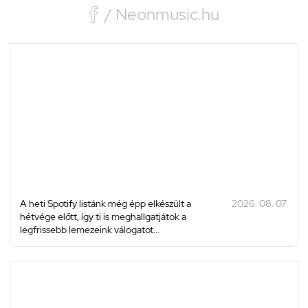

/ Neonmusic.hu
A heti Spotify listánk még épp elkészült a
2026. 08. 07.
hétvége előtt, így ti is meghallgatjátok a
legfrissebb lemezeink válogatot...