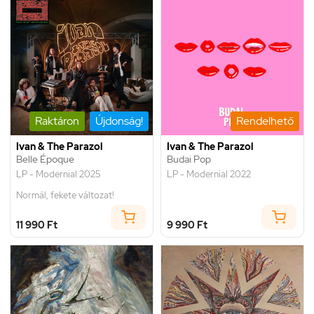
Raktáron
Újdonság!
Rendelhető
Ivan & The Parazol
Ivan & The Parazol
Belle Époque
Budai Pop
LP - Modernial 2025
LP - Modernial 2022
Normál, fekete változat!
11 990 Ft
9 990 Ft