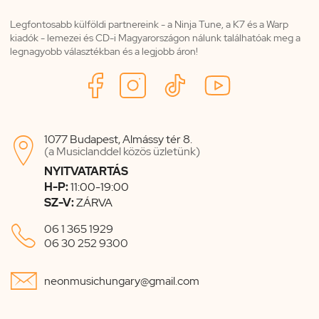
Legfontosabb külföldi partnereink - a Ninja Tune, a K7 és a Warp
kiadók - lemezei és CD-i Magyarországon nálunk találhatóak meg a
legnagyobb választékban és a legjobb áron!
1077 Budapest, Almássy tér 8.

(a Musiclanddel közös üzletünk)
NYITVATARTÁS
H-P:
11:00-19:00
SZ-V:
ZÁRVA

06 1 365 1929
06 30 252 9300

neonmusichungary@gmail.com