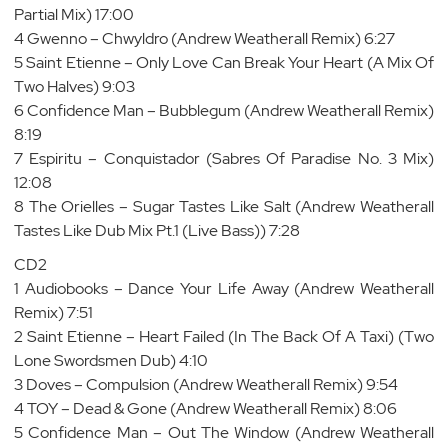
Partial Mix) 17:00
4 Gwenno – Chwyldro (Andrew Weatherall Remix) 6:27
5 Saint Etienne – Only Love Can Break Your Heart (A Mix Of
Two Halves) 9:03
6 Confidence Man – Bubblegum (Andrew Weatherall Remix)
8:19
7 Espiritu – Conquistador (Sabres Of Paradise No. 3 Mix)
12:08
8 The Orielles – Sugar Tastes Like Salt (Andrew Weatherall
Tastes Like Dub Mix Pt.1 (Live Bass)) 7:28
CD2
1 Audiobooks – Dance Your Life Away (Andrew Weatherall
Remix) 7:51
2 Saint Etienne – Heart Failed (In The Back Of A Taxi) (Two
Lone Swordsmen Dub) 4:10
3 Doves – Compulsion (Andrew Weatherall Remix) 9:54
4 TOY – Dead & Gone (Andrew Weatherall Remix) 8:06
5 Confidence Man – Out The Window (Andrew Weatherall