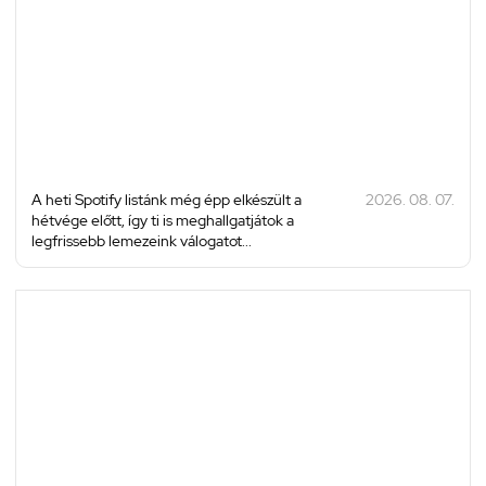
A heti Spotify listánk még épp elkészült a
2026. 08. 07.
hétvége előtt, így ti is meghallgatjátok a
legfrissebb lemezeink válogatot...