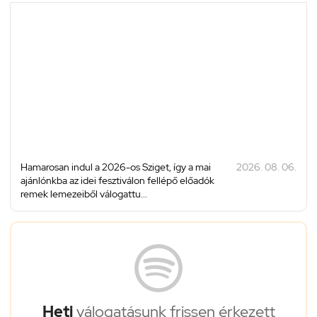
Hamarosan indul a 2026-os Sziget, így a mai
2026. 08. 06.
ajánlónkba az idei fesztiválon fellépő előadók
remek lemezeiből válogattu...
Heti
válogatásunk frissen érkezett