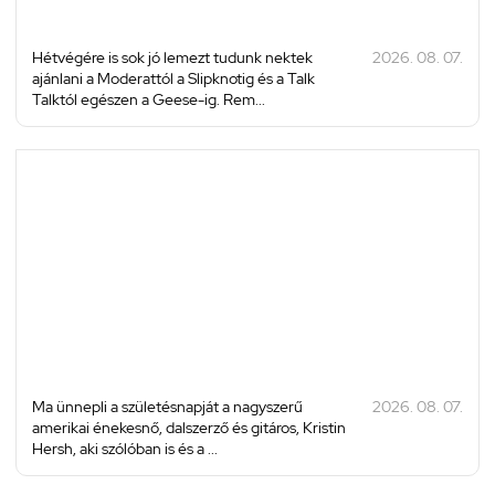
Hétvégére is sok jó lemezt tudunk nektek
2026. 08. 07.
ajánlani a Moderattól a Slipknotig és a Talk
Talktól egészen a Geese-ig. Rem...
Ma ünnepli a születésnapját a nagyszerű
2026. 08. 07.
amerikai énekesnő, dalszerző és gitáros, Kristin
Hersh, aki szólóban is és a ...