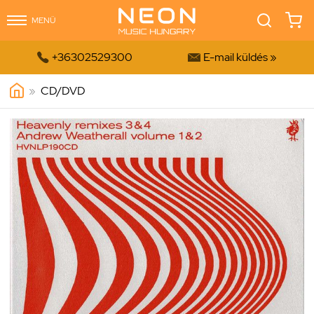
MENÜ


+36302529300
E-mail küldés »
»
CD/DVD