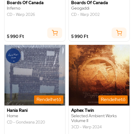
Boards Of Canada
Boards Of Canada
Inferno
Geogaddi
CD - Warp 2026
CD - Warp 2002
5 990 Ft
5 990 Ft
Rendelhető
Rendelhető
Hania Rani
Aphex Twin
Home
Selected Ambient Works
Volume II
CD - Gondwana 2020
3CD - Warp 2024