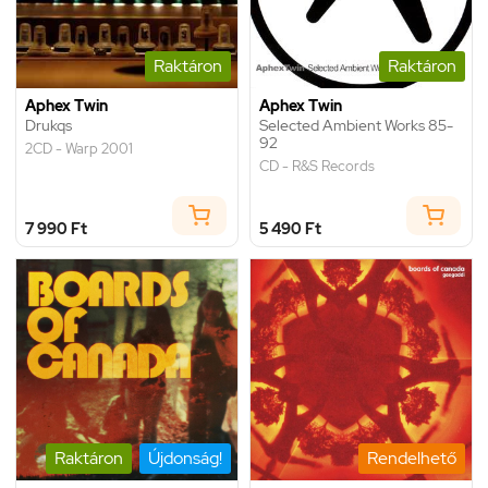
Raktáron
Raktáron
Aphex Twin
Aphex Twin
Drukqs
Selected Ambient Works 85-
92
2CD - Warp 2001
CD - R&S Records
7 990 Ft
5 490 Ft
Raktáron
Újdonság!
Rendelhető