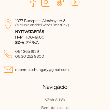
1077 Budapest, Almássy tér 8.

(a Musiclanddel közös üzletünk)
NYITVATARTÁS
H-P:
11:00-19:00
SZ-V:
ZÁRVA

06 1 365 1929
06 30 252 9300

neonmusichungary@gmail.com
Navigáció
Vásárlói fiók
Bemutatkozunk