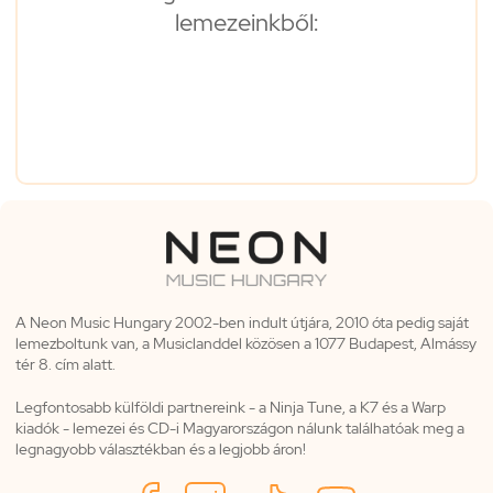
lemezeinkből:
A Neon Music Hungary 2002-ben indult útjára, 2010 óta pedig saját
lemezboltunk van, a Musiclanddel közösen a 1077 Budapest, Almássy
tér 8. cím alatt.
Legfontosabb külföldi partnereink - a Ninja Tune, a K7 és a Warp
kiadók - lemezei és CD-i Magyarországon nálunk találhatóak meg a
legnagyobb választékban és a legjobb áron!