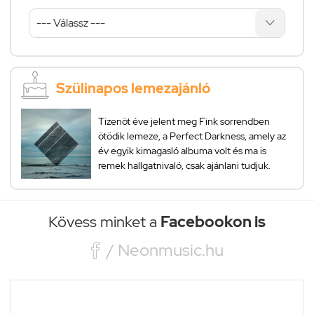
Szülinapos lemezajánló
Tizenöt éve jelent meg Fink sorrendben
ötödik lemeze, a Perfect Darkness, amely az
év egyik kimagasló albuma volt és ma is
remek hallgatnivaló, csak ajánlani tudjuk.
Kövess minket a
Facebookon is

/ Neonmusic.hu