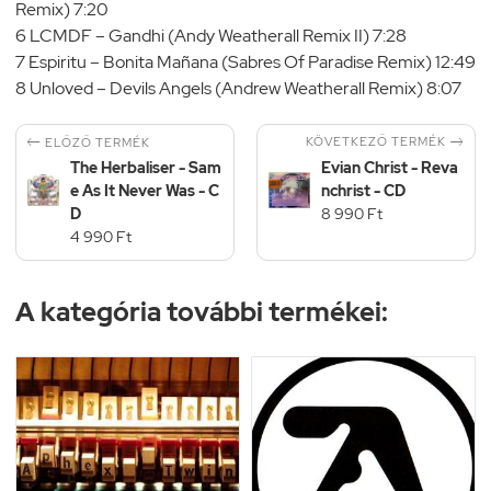
Remix) 7:20
6 LCMDF – Gandhi (Andy Weatherall Remix II) 7:28
7 Espiritu – Bonita Mañana (Sabres Of Paradise Remix) 12:49
8 Unloved – Devils Angels (Andrew Weatherall Remix) 8:07


KÖVETKEZŐ TERMÉK
ELŐZŐ TERMÉK
The Herbaliser - Sam
Evian Christ - Reva
e As It Never Was - C
nchrist - CD
D
8 990 Ft
4 990 Ft
A kategória további termékei: