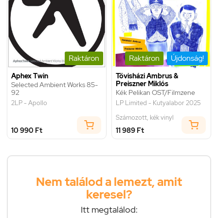
Raktáron
Raktáron
Újdonság!
Aphex Twin
Tövisházi Ambrus &
Preiszner Miklós
Selected Ambient Works 85-
92
Kék Pelikan OST/Filmzene
2LP - Apollo
LP Limited - Kutyalabor 2025
Számozott, kék vinyl
10 990 Ft
11 989 Ft
Nem találod a lemezt, amit
keresel?
Itt megtalálod: