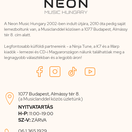
A Neon Music Hungary 2002-ben indult útjára, 2010 óta pedig saját
lemezboltunk van, a Musiclanddel közösen a 1077 Budapest, Almássy
tér 8. cím alatt.
Legfontosabb külföldi partnereink - a Ninja Tune, a K7 és a Warp
kiadók - lemezei és CD-i Magyarországon nálunk találhatóak meg a
legnagyobb választékban és a legjobb áron!
1077 Budapest, Almássy tér 8.

(a Musiclanddel közös üzletünk)
NYITVATARTÁS
H-P:
11:00-19:00
SZ-V:
ZÁRVA
06 1 365 1929