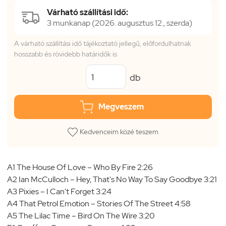
Várható szállítási idő:
3 munkanap (2026. augusztus 12., szerda)
A várható szállítási idő tájékoztató jellegű, előfordulhatnak
hosszabb és rövidebb határidők is
db
Megveszem
Kedvenceim közé teszem
A1 The House Of Love – Who By Fire 2:26
A2 Ian McCulloch – Hey, That's No Way To Say Goodbye 3:21
A3 Pixies – I Can't Forget 3:24
A4 That Petrol Emotion – Stories Of The Street 4:58
A5 The Lilac Time – Bird On The Wire 3:20