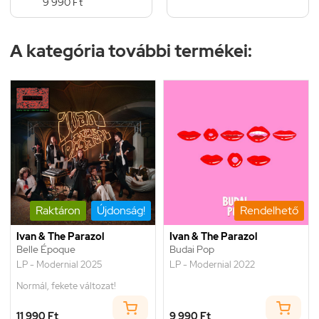
9 990 Ft
A kategória további termékei:
Raktáron
Újdonság!
Rendelhető
Ivan & The Parazol
Ivan & The Parazol
Belle Époque
Budai Pop
LP - Modernial 2025
LP - Modernial 2022
Normál, fekete változat!
11 990 Ft
9 990 Ft