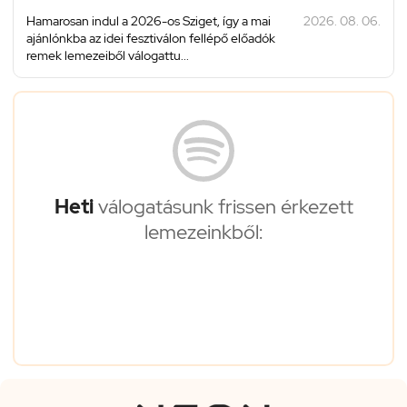
Hamarosan indul a 2026-os Sziget, így a mai
2026. 08. 06.
ajánlónkba az idei fesztiválon fellépő előadók
remek lemezeiből válogattu...
Heti
válogatásunk frissen érkezett
lemezeinkből: