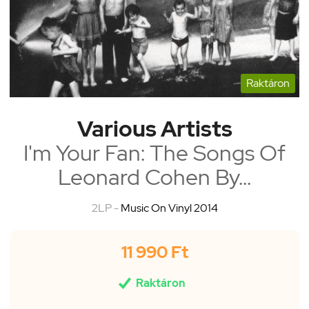
Raktáron
Various Artists
I'm Your Fan: The Songs Of
Leonard Cohen By...
2LP -
Music On Vinyl 2014
11 990 Ft

Raktáron