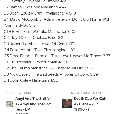
B1 Geoffrey Oryema – Suzanne 4:29
B2 James – So Long Marianne 4:47
B3 Jean-Louis Murat – Avalanche IV 5:13
B4 David McComb & Adam Peters – Don't Go Home With
Your Hard-On 5:13
C1 R.E.M. – First We Take Manhattan 6:05
C2 Lloyd Cole – Chelsea Hotel 3:24
C3 Robert Forster – Tower Of Song 3:19
C4 Peter Astor – Take This Longing 4:39
C5 Dead Famous People – True Love Leaves No Traces 3:37
D1 Bill Pritchard – I'm Your Man 4:00
D2 The Fatima Mansions – A Singer Must Die 3:53
D3 Nick Cave & The Bad Seeds – Tower Of Song 5:39
D4 John Cale – Hallelujah 4:06


KÖVETKEZŐ TERMÉK
ELŐZŐ TERMÉK
Amyl And The Sniffer
Death Cab For Cuti
s - Amyl And The Snif
e - Plans - 2LP
fers - LP
13 990 Ft