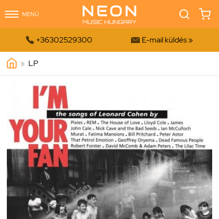
MENÜ


+36302529300
E-mail küldés »
»
LP