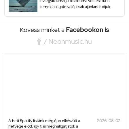
év egyik kimagasló albuma volt és ma is
remek hallgatnivaló, csak ajánlani tudjuk.
Kövess minket a
Facebookon is

/ Neonmusic.hu
A heti Spotify listánk még épp elkészült a
2026. 08. 07.
hétvége előtt, így ti is meghallgatjátok a