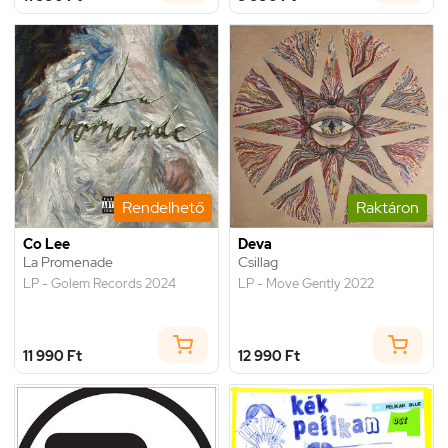
Rendelhető
Raktáron
Co Lee
Deva
La Promenade
Csillag
LP - Golem Records 2024
LP - Move Gently 2022
11 990 Ft
12 990 Ft