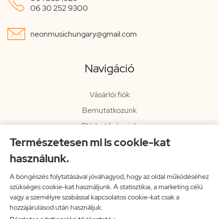

06 30 252 9300

neonmusichungary@gmail.com
Navigáció
Vásárlói fiók
Bemutatkozunk
Elérhetőségeink
Természetesen mi is cookie-kat
Hírlevél
használunk.
Rendelési információk
Impresszum
A böngészés folytatásával jóváhagyod, hogy az oldal működéséhez
szükséges cookie-kat használjunk. A statisztikai, a marketing célú
Vissza a főoldalra
vagy a személyre szabással kapcsolatos cookie-kat csak a
hozzájárulásod után használjuk.