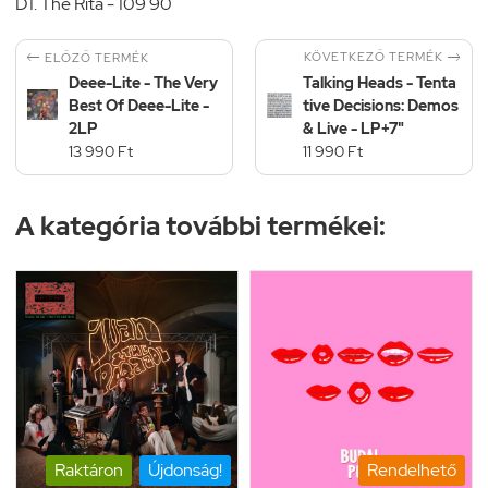
D1. The Rita - 109 90


KÖVETKEZŐ TERMÉK
ELŐZŐ TERMÉK
Deee-Lite - The Very
Talking Heads - Tenta
Best Of Deee-Lite -
tive Decisions: Demos
2LP
& Live - LP+7"
13 990 Ft
11 990 Ft
A kategória további termékei:
Raktáron
Újdonság!
Rendelhető