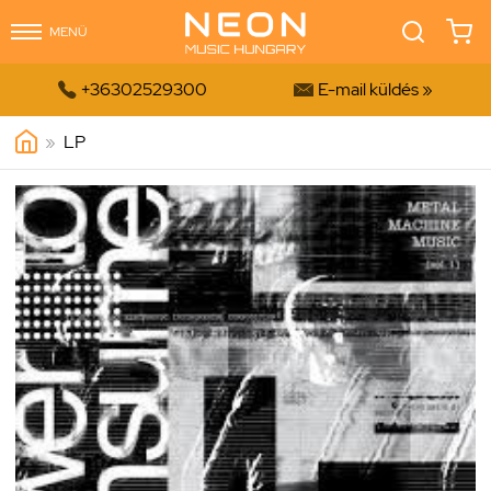
MENÜ


+36302529300
E-mail küldés »
»
LP