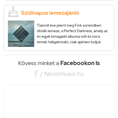
Szülinapos lemezajánló
Tizenöt éve jelent meg Fink sorrendben
ötödik lemeze, a Perfect Darkness, amely az
év egyik kimagasló albuma volt és ma is
remek hallgatnivaló, csak ajánlani tudjuk.
Kövess minket a
Facebookon is

/ Neonmusic.hu