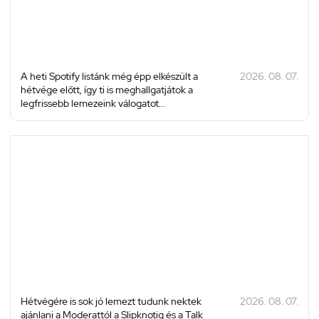
A heti Spotify listánk még épp elkészült a
2026. 08. 07.
hétvége előtt, így ti is meghallgatjátok a
legfrissebb lemezeink válogatot...
Hétvégére is sok jó lemezt tudunk nektek
2026. 08. 07.
ajánlani a Moderattól a Slipknotig és a Talk