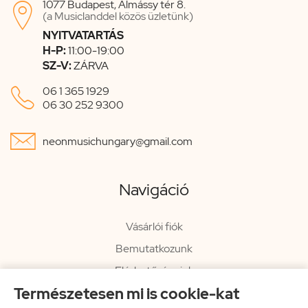
1077 Budapest, Almássy tér 8.

(a Musiclanddel közös üzletünk)
NYITVATARTÁS
H-P:
11:00-19:00
SZ-V:
ZÁRVA

06 1 365 1929
06 30 252 9300

neonmusichungary@gmail.com
Navigáció
Vásárlói fiók
Bemutatkozunk
Elérhetőségeink
Természetesen mi is cookie-kat
Hírlevél