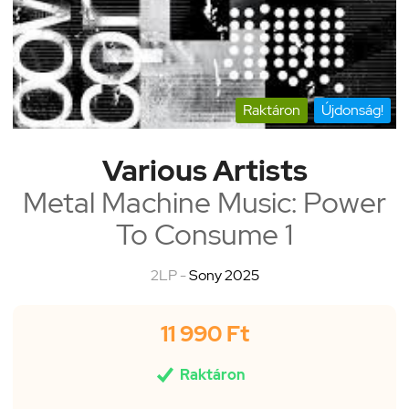
Raktáron
Újdonság!
Various Artists
Metal Machine Music: Power
To Consume 1
2LP -
Sony 2025
11 990 Ft

Raktáron