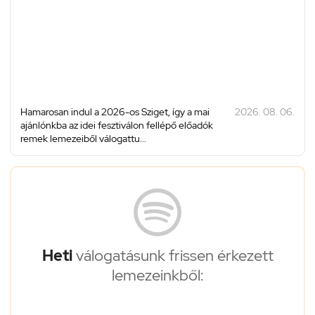
Hamarosan indul a 2026-os Sziget, így a mai
2026. 08. 06.
ajánlónkba az idei fesztiválon fellépő előadók
remek lemezeiből válogattu...
Heti
válogatásunk frissen érkezett
lemezeinkből: