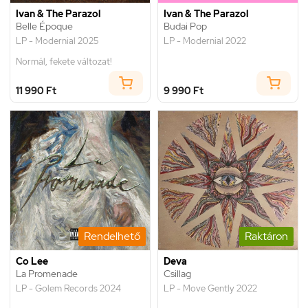
Ivan & The Parazol
Ivan & The Parazol
Belle Époque
Budai Pop
LP - Modernial 2025
LP - Modernial 2022
Normál, fekete változat!
11 990 Ft
9 990 Ft
Rendelhető
Raktáron
Co Lee
Deva
La Promenade
Csillag
LP - Golem Records 2024
LP - Move Gently 2022