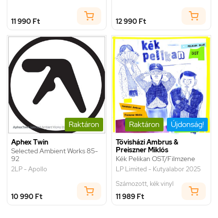
11 990 Ft
12 990 Ft
Raktáron
Raktáron
Újdonság!
Aphex Twin
Tövisházi Ambrus &
Preiszner Miklós
Selected Ambient Works 85-
92
Kék Pelikan OST/Filmzene
2LP - Apollo
LP Limited - Kutyalabor 2025
Számozott, kék vinyl
10 990 Ft
11 989 Ft