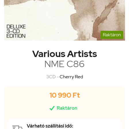
Raktáron
Various Artists
NME C86
3CD -
Cherry Red
10 990 Ft

Raktáron
Várható szállítási idő: