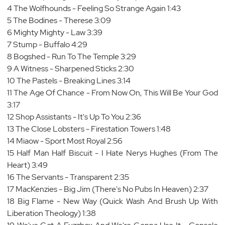
4 The Wolfhounds - Feeling So Strange Again 1:43
5 The Bodines - Therese 3:09
6 Mighty Mighty - Law 3:39
7 Stump - Buffalo 4:29
8 Bogshed - Run To The Temple 3:29
9 A Witness - Sharpened Sticks 2:30
10 The Pastels - Breaking Lines 3:14
11 The Age Of Chance - From Now On, This Will Be Your God
3:17
12 Shop Assistants - It's Up To You 2:36
13 The Close Lobsters - Firestation Towers 1:48
14 Miaow - Sport Most Royal 2:56
15 Half Man Half Biscuit - I Hate Nerys Hughes (From The
Heart) 3:49
16 The Servants - Transparent 2:35
17 MacKenzies - Big Jim (There's No Pubs In Heaven) 2:37
18 Big Flame - New Way (Quick Wash And Brush Up With
Liberation Theology) 1:38