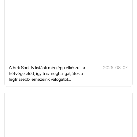
A heti Spotify listánk még épp elkészült a
2026. 08. 07.
hétvége előtt, így ti is meghallgatjátok a
legfrissebb lemezeink válogatot...