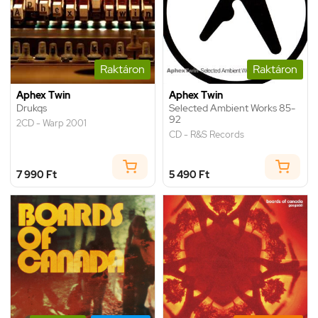
Raktáron
Raktáron
Aphex Twin
Aphex Twin
Drukqs
Selected Ambient Works 85-
92
2CD - Warp 2001
CD - R&S Records
7 990 Ft
5 490 Ft