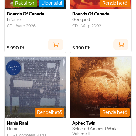
Raktáron
Újdonság!
Rendelhető
Boards Of Canada
Boards Of Canada
Inferno
Geogaddi
CD - Warp 2026
CD - Warp 2002
5 990 Ft
5 990 Ft
Rendelhető
Rendelhető
Hania Rani
Aphex Twin
Home
Selected Ambient Works
Volume II
CD - Gondwana 2020