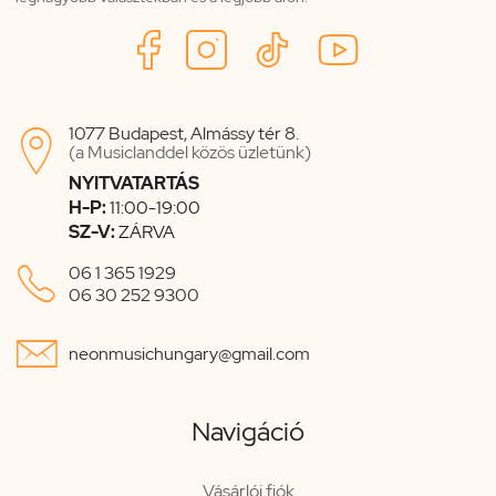
1077 Budapest, Almássy tér 8.

(a Musiclanddel közös üzletünk)
NYITVATARTÁS
H-P:
11:00-19:00
SZ-V:
ZÁRVA

06 1 365 1929
06 30 252 9300

neonmusichungary@gmail.com
Navigáció
Vásárlói fiók