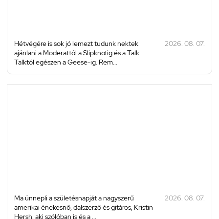
Hétvégére is sok jó lemezt tudunk nektek
2026. 08. 07.
ajánlani a Moderattól a Slipknotig és a Talk
Talktól egészen a Geese-ig. Rem...
Ma ünnepli a születésnapját a nagyszerű
2026. 08. 07.
amerikai énekesnő, dalszerző és gitáros, Kristin
Hersh, aki szólóban is és a ...