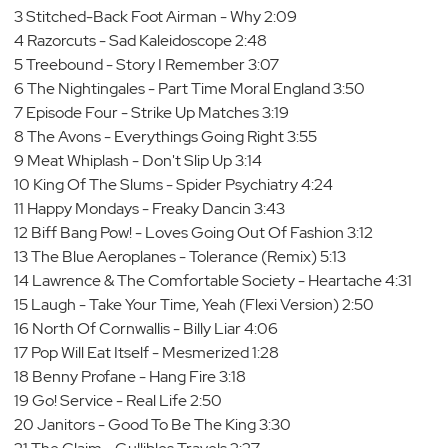
3 Stitched-Back Foot Airman - Why 2:09
4 Razorcuts - Sad Kaleidoscope 2:48
5 Treebound - Story I Remember 3:07
6 The Nightingales - Part Time Moral England 3:50
7 Episode Four - Strike Up Matches 3:19
8 The Avons - Everythings Going Right 3:55
9 Meat Whiplash - Don't Slip Up 3:14
10 King Of The Slums - Spider Psychiatry 4:24
11 Happy Mondays - Freaky Dancin 3:43
12 Biff Bang Pow! - Loves Going Out Of Fashion 3:12
13 The Blue Aeroplanes - Tolerance (Remix) 5:13
14 Lawrence & The Comfortable Society - Heartache 4:31
15 Laugh - Take Your Time, Yeah (Flexi Version) 2:50
16 North Of Cornwallis - Billy Liar 4:06
17 Pop Will Eat Itself - Mesmerized 1:28
18 Benny Profane - Hang Fire 3:18
19 Go! Service - Real Life 2:50
20 Janitors - Good To Be The King 3:30