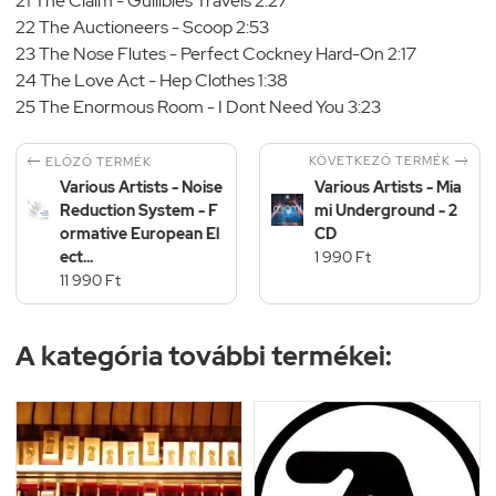
21 The Claim - Gullibles Travels 2:27
22 The Auctioneers - Scoop 2:53
23 The Nose Flutes - Perfect Cockney Hard-On 2:17
24 The Love Act - Hep Clothes 1:38
25 The Enormous Room - I Dont Need You 3:23


KÖVETKEZŐ TERMÉK
ELŐZŐ TERMÉK
Various Artists - Noise
Various Artists - Mia
Reduction System - F
mi Underground - 2
ormative European El
CD
ect...
1 990 Ft
11 990 Ft
A kategória további termékei: