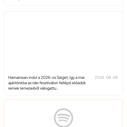
Hamarosan indul a 2026-os Sziget, így a mai
2026. 08. 06.
ajánlónkba az idei fesztiválon fellépő előadók
remek lemezeiből válogattu...