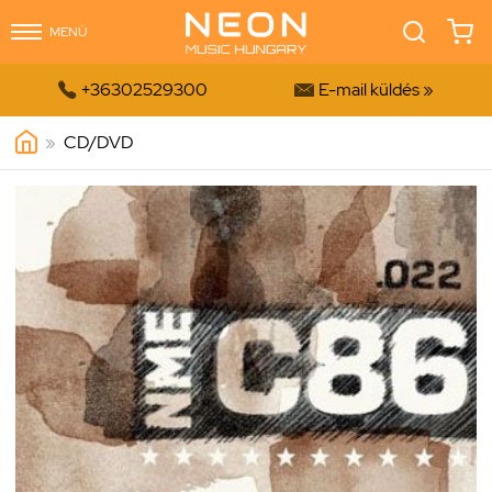
MENÜ


+36302529300
E-mail küldés »
»
CD/DVD