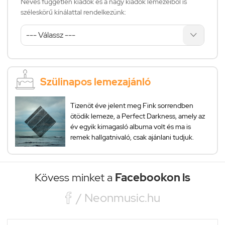
Neves független kiadók és a nagy kiadók lemezeiből is
széleskörű kínálattal rendelkezünk:
Szülinapos lemezajánló
Tizenöt éve jelent meg Fink sorrendben
ötödik lemeze, a Perfect Darkness, amely az
év egyik kimagasló albuma volt és ma is
remek hallgatnivaló, csak ajánlani tudjuk.
Kövess minket a
Facebookon is

/ Neonmusic.hu