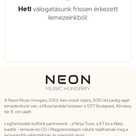
Heti
válogatásunk frissen érkezett
lemezeinkből:
A Neon Music Hungary 2002-ben indult útjára, 2010 óta pedig saját
lemezboltunk van, a Musiclanddel közösen a 1077 Budapest, Almássy
tér 8. cím alatt.
Legfontosabb külföldi partnereink - a Ninja Tune, a K7 és a Warp
kiadók - lemezei és CD-i Magyarországon nálunk találhatóak meg a
legnagyobb választékban és a legjobb áron!