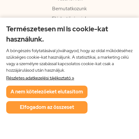
Bemutatkozunk
Elérhetőségeink
Természetesen mi is cookie-kat
Hírlevél
használunk.
Rendelési információk
Impresszum
A böngészés folytatásával jóváhagyod, hogy az oldal működéséhez
szükséges cookie-kat használjunk. A statisztikai, a marketing célú
Vissza a főoldalra
vagy a személyre szabással kapcsolatos cookie-kat csak a
hozzájárulásod után használjuk.
Részletes adatkezelési tájékoztató »
Neon Music Hungary Bt.
A nem kötelezőeket elutasítom
ÁSZF
Adatkezelési tájékoztató
Elfogadom az összeset