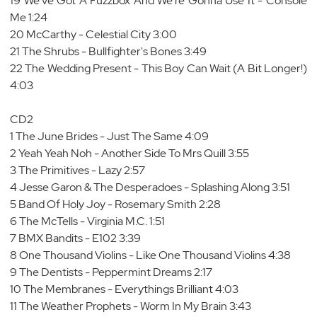
19 We've Got A Fuzzbox And We're Gonna Use It - Console
Me 1:24
20 McCarthy - Celestial City 3:00
21 The Shrubs - Bullfighter's Bones 3:49
22 The Wedding Present - This Boy Can Wait (A Bit Longer!)
4:03
CD2
1 The June Brides - Just The Same 4:09
2 Yeah Yeah Noh - Another Side To Mrs Quill 3:55
3 The Primitives - Lazy 2:57
4 Jesse Garon & The Desperadoes - Splashing Along 3:51
5 Band Of Holy Joy - Rosemary Smith 2:28
6 The McTells - Virginia M.C. 1:51
7 BMX Bandits - E102 3:39
8 One Thousand Violins - Like One Thousand Violins 4:38
9 The Dentists - Peppermint Dreams 2:17
10 The Membranes - Everythings Brilliant 4:03
11 The Weather Prophets - Worm In My Brain 3:43