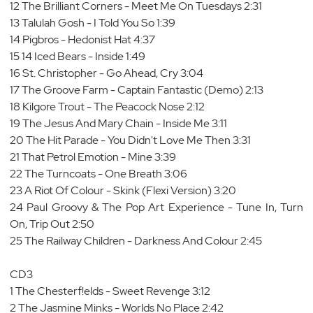
12 The Brilliant Corners - Meet Me On Tuesdays 2:31
13 Talulah Gosh - I Told You So 1:39
14 Pigbros - Hedonist Hat 4:37
15 14 Iced Bears - Inside 1:49
16 St. Christopher - Go Ahead, Cry 3:04
17 The Groove Farm - Captain Fantastic (Demo) 2:13
18 Kilgore Trout - The Peacock Nose 2:12
19 The Jesus And Mary Chain - Inside Me 3:11
20 The Hit Parade - You Didn't Love Me Then 3:31
21 That Petrol Emotion - Mine 3:39
22 The Turncoats - One Breath 3:06
23 A Riot Of Colour - Skink (Flexi Version) 3:20
24 Paul Groovy & The Pop Art Experience - Tune In, Turn
On, Trip Out 2:50
25 The Railway Children - Darkness And Colour 2:45
CD3
1 The Chesterf!elds - Sweet Revenge 3:12
2 The Jasmine Minks - Worlds No Place 2:42