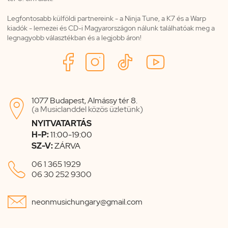
Legfontosabb külföldi partnereink - a Ninja Tune, a K7 és a Warp
kiadók - lemezei és CD-i Magyarországon nálunk találhatóak meg a
legnagyobb választékban és a legjobb áron!
1077 Budapest, Almássy tér 8.

(a Musiclanddel közös üzletünk)
NYITVATARTÁS
H-P:
11:00-19:00
SZ-V:
ZÁRVA

06 1 365 1929
06 30 252 9300

neonmusichungary@gmail.com