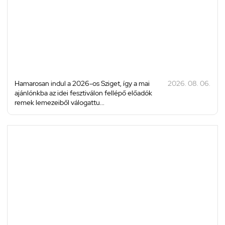
Hamarosan indul a 2026-os Sziget, így a mai
2026. 08. 06.
ajánlónkba az idei fesztiválon fellépő előadók
remek lemezeiből válogattu...