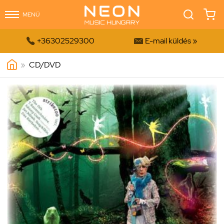
MENÜ


+36302529300
E-mail küldés »
»
CD/DVD