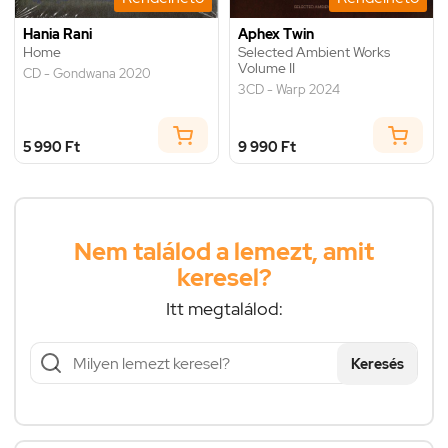
Hania Rani
Aphex Twin
Home
Selected Ambient Works
Volume II
CD - Gondwana 2020
3CD - Warp 2024
5 990 Ft
9 990 Ft
Nem találod a lemezt, amit
keresel?
Itt megtalálod:
Keresés