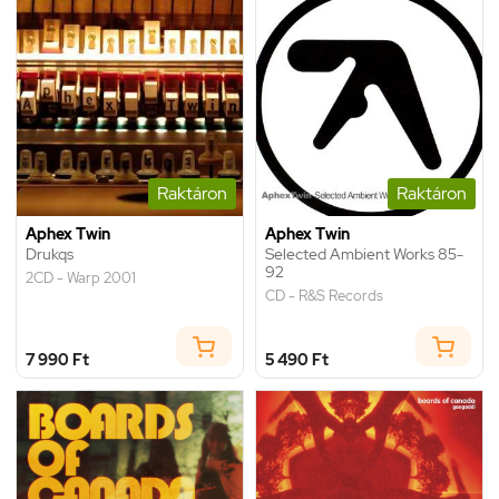
Raktáron
Raktáron
Aphex Twin
Aphex Twin
Drukqs
Selected Ambient Works 85-
92
2CD - Warp 2001
CD - R&S Records
7 990 Ft
5 490 Ft