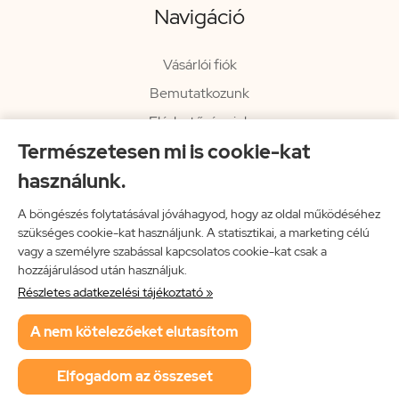
Navigáció
Vásárlói fiók
Bemutatkozunk
Elérhetőségeink
Természetesen mi is cookie-kat
Hírlevél
használunk.
Rendelési információk
Impresszum
A böngészés folytatásával jóváhagyod, hogy az oldal működéséhez
szükséges cookie-kat használjunk. A statisztikai, a marketing célú
Vissza a főoldalra
vagy a személyre szabással kapcsolatos cookie-kat csak a
hozzájárulásod után használjuk.
Részletes adatkezelési tájékoztató »
Neon Music Hungary Bt.
A nem kötelezőeket elutasítom
ÁSZF
Adatkezelési tájékoztató
Elfogadom az összeset