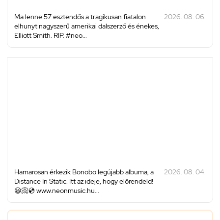
Ma lenne 57 esztendős a tragikusan fiatalon
2026. 08. 06.
elhunyt nagyszerű amerikai dalszerző és énekes,
Elliott Smith. RIP. #neo...
Hamarosan érkezik Bonobo legújabb albuma, a
2026. 08. 04.
Distance In Static. Itt az ideje, hogy előrendeld!
😀📀💿 www.neonmusic.hu...