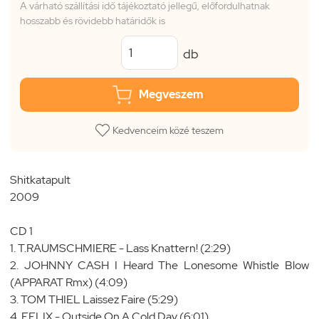
A várható szállítási idő tájékoztató jellegű, előfordulhatnak
hosszabb és rövidebb határidők is
db
Megveszem
Kedvenceim közé teszem
Shitkatapult
2009
CD 1
1. T.RAUMSCHMIERE - Lass Knattern! (2:29)
2. JOHNNY CASH I Heard The Lonesome Whistle Blow
(APPARAT Rmx) (4:09)
3. TOM THIEL Laissez Faire (5:29)
4. FELIX - Outside On A Cold Day (6:01)