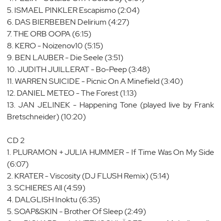
5. ISMAEL PINKLER Escapismo (2:04)
6. DAS BIERBEBEN Delirium (4:27)
7. THE ORB OOPA (6:15)
8. KERO - Noizenov10 (5:15)
9. BEN LAUBER - Die Seele (3:51)
10. JUDITH JUILLERAT - Bo-Peep (3:48)
11. WARREN SUICIDE - Picnic On A Minefield (3:40)
12. DANIEL METEO - The Forest (1:13)
13. JAN JELINEK - Happening Tone (played live by Frank
Bretschneider) (10:20)
CD 2
1. PLURAMON + JULIA HUMMER - If Time Was On My Side
(6:07)
2. KRATER - Viscosity (DJ FLUSH Remix) (5:14)
3. SCHIERES All (4:59)
4. DALGLISH Inoktu (6:35)
5. SOAP&SKIN - Brother Of Sleep (2:49)