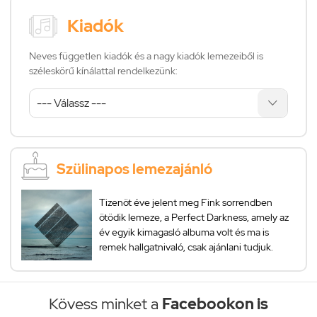
Kiadók
Neves független kiadók és a nagy kiadók lemezeiből is
széleskörű kínálattal rendelkezünk:
Szülinapos lemezajánló
Tizenöt éve jelent meg Fink sorrendben
ötödik lemeze, a Perfect Darkness, amely az
év egyik kimagasló albuma volt és ma is
remek hallgatnivaló, csak ajánlani tudjuk.
Kövess minket a
Facebookon is