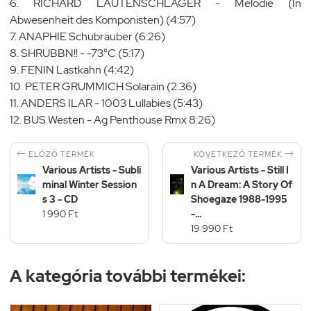
6. RICHARD LAUTENSCHLÄGER - Melodie (In
Abwesenheit des Komponisten) (4:57)
7. ANAPHIE Schubräuber (6:26)
8. SHRUBBN!! - -73°C (5:17)
9. FENIN Lastkahn (4:42)
10. PETER GRUMMICH Solarain (2:36)
11. ANDERS ILAR - 1003 Lullabies (5:43)
12. BUS Westen - Ag Penthouse Rmx 8:26)


KÖVETKEZŐ TERMÉK
ELŐZŐ TERMÉK
Various Artists - Subli
Various Artists - Still I
minal Winter Session
n A Dream: A Story Of
s 3 - CD
Shoegaze 1988-1995
1 990 Ft
-...
19 990 Ft
A kategória további termékei: