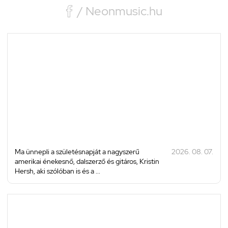

/ Neonmusic.hu
Ma ünnepli a születésnapját a nagyszerű
2026. 08. 07.
amerikai énekesnő, dalszerző és gitáros, Kristin
Hersh, aki szólóban is és a ...