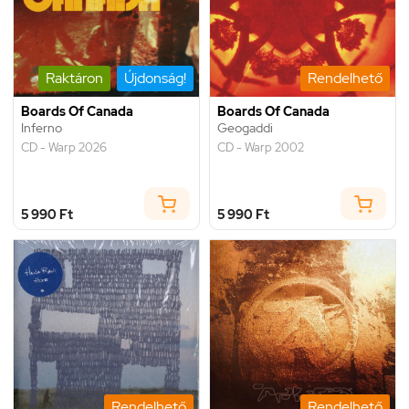
Raktáron
Újdonság!
Rendelhető
Boards Of Canada
Boards Of Canada
Inferno
Geogaddi
CD - Warp 2026
CD - Warp 2002
5 990 Ft
5 990 Ft
Rendelhető
Rendelhető