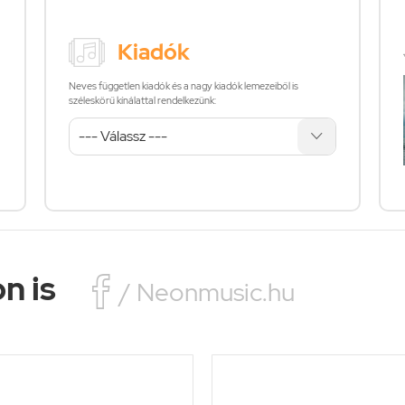
Kiadók
Neves független kiadók és a nagy kiadók lemezeiből is
széleskörű kínálattal rendelkezünk:
n is

/ Neonmusic.hu