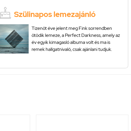
Szülinapos lemezajánló
Tizenöt éve jelent meg Fink sorrendben
ötödik lemeze, a Perfect Darkness, amely az
év egyik kimagasló albuma volt és ma is
remek hallgatnivaló, csak ajánlani tudjuk.