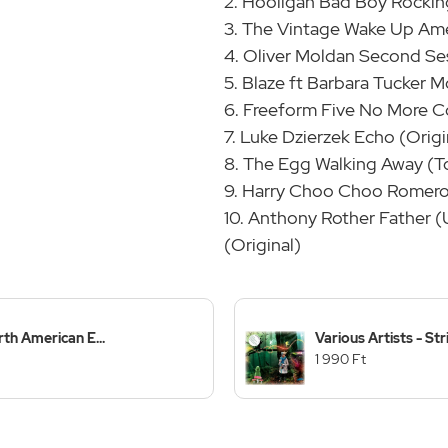
2. Hooligan Bad Boy Rocki
3. The Vintage Wake Up Am
4. Oliver Moldan Second Se
5. Blaze ft Barbara Tucker
6. Freeform Five No More C
7. Luke Dzierzek Echo (Origi
8. The Egg Walking Away (T
9. Harry Choo Choo Romero
10. Anthony Rother Father (
(Original)
rth American E...
Various Artists - St
1 990 Ft