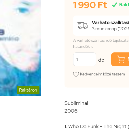
1 990 Ft

Rak
Várható szállítási
3 munkanap (2026.
A várható szállítási idő tájékoz
határidők is
db
Kedvenceim közé teszem
Raktáron
Subliminal
2006
1. Who Da Funk - The Night 