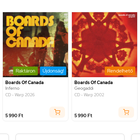
Raktáron
Újdonság!
Rendelhető
Boards Of Canada
Boards Of Canada
Inferno
Geogaddi
CD - Warp 2026
CD - Warp 2002
5 990 Ft
5 990 Ft