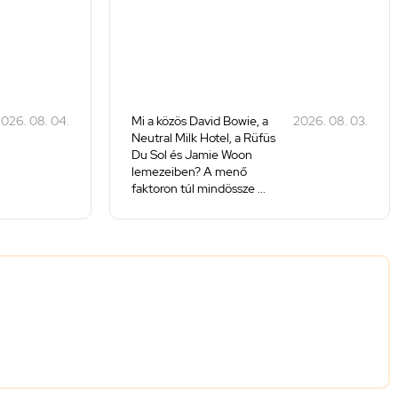
026. 08. 04.
Mi a közös David Bowie, a
2026. 08. 03.
Neutral Milk Hotel, a Rüfüs
Du Sol és Jamie Woon
lemezeiben? A menő
faktoron túl mindössze ...