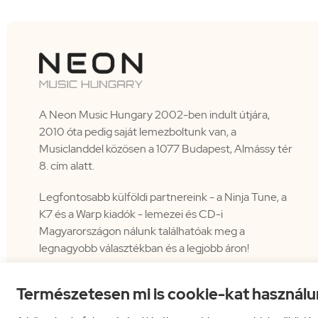
A Neon Music Hungary 2002-ben indult útjára,
2010 óta pedig saját lemezboltunk van, a
Musiclanddel közösen a 1077 Budapest, Almássy tér
8. cím alatt.
Legfontosabb külföldi partnereink - a Ninja Tune, a
K7 és a Warp kiadók - lemezei és CD-i
Magyarországon nálunk találhatóak meg a
legnagyobb választékban és a legjobb áron!
Természetesen mi is cookie-kat használu