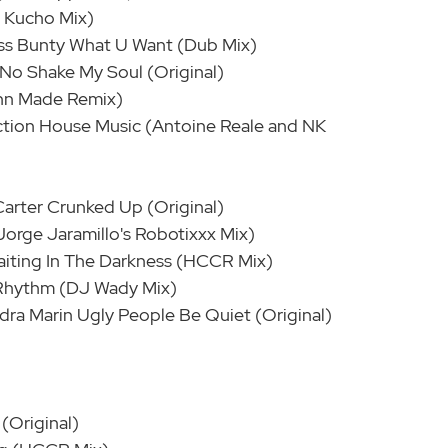
r Kucho Mix)
iss Bunty What U Want (Dub Mix)
 No Shake My Soul (Original)
ohn Made Remix)
ction House Music (Antoine Reale and NK
 Carter Crunked Up (Original)
orge Jaramillo's Robotixxx Mix)
 Waiting In The Darkness (HCCR Mix)
 Rhythm (DJ Wady Mix)
ndra Marin Ugly People Be Quiet (Original)
(Original)