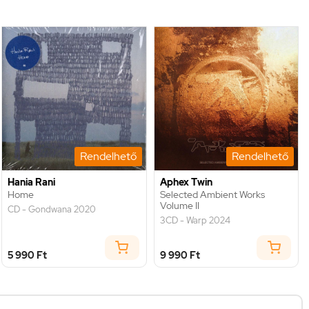
Rendelhető
Rendelhető
Hania Rani
Aphex Twin
Home
Selected Ambient Works
Volume II
CD - Gondwana 2020
3CD - Warp 2024
5 990 Ft
9 990 Ft