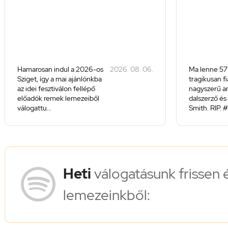
Hamarosan indul a 2026-os
2026. 08. 06.
Ma lenne 57
Sziget, így a mai ajánlónkba
tragikusan f
az idei fesztiválon fellépő
nagyszerű a
előadók remek lemezeiből
dalszerző és 
válogattu...
Smith. RIP. #
Heti
válogatásunk frissen 
lemezeinkből: