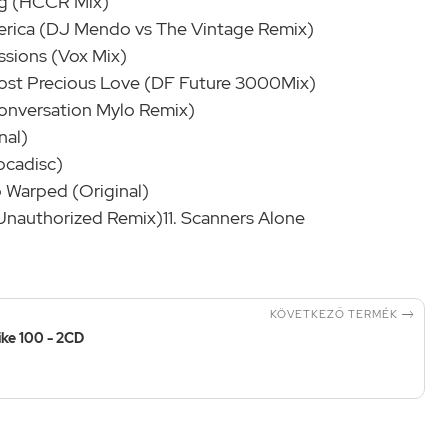
ng (HCCR Mix)
erica (DJ Mendo vs The Vintage Remix)
ssions (Vox Mix)
 Most Precious Love (DF Future 3000Mix)
onversation Mylo Remix)
nal)
ocadisc)
 Warped (Original)
Unauthorized Remix)11. Scanners Alone

KÖVETKEZŐ TERMÉK
rike 100 - 2CD