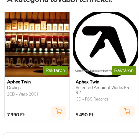
Raktáron
Raktáron
Aphex Twin
Aphex Twin
Drukqs
Selected Ambient Works 85-
92
2CD - Warp 2001
CD - R&S Records
7 990 Ft
5 490 Ft