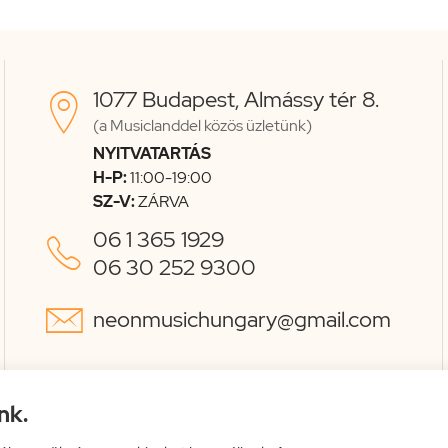
1077 Budapest, Almássy tér 8.

(a Musiclanddel közös üzletünk)
NYITVATARTÁS
H-P:
11:00-19:00
SZ-V:
ZÁRVA
06 1 365 1929

06 30 252 9300

neonmusichungary@gmail.com
nk.