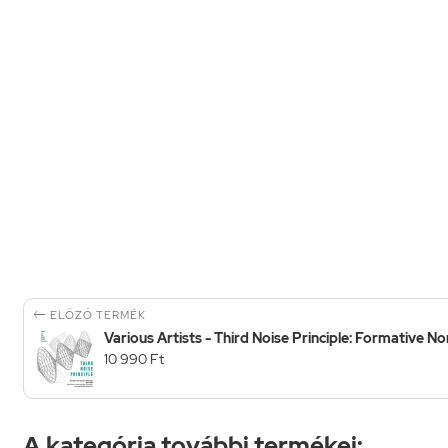

ELŐZŐ TERMÉK
Various Artists - Third Noise Principle: Formative No
10 990 Ft
A kategória további termékei: