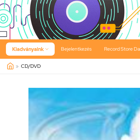
Bejelentkezés
Record Store D
Kiadványaink

»
CD/DVD