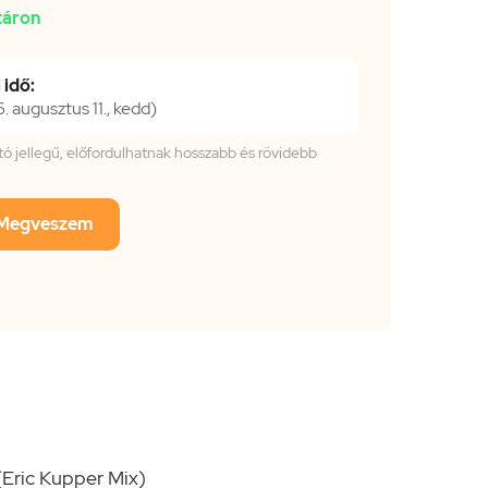
táron
 idő:
 augusztus 11., kedd)
tató jellegű, előfordulhatnak hosszabb és rövidebb
Megveszem
(Eric Kupper Mix)