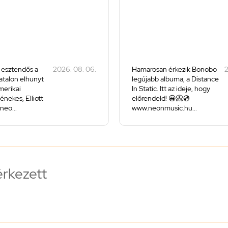
 esztendős a
2026. 08. 06.
Hamarosan érkezik Bonobo
2
iatalon elhunyt
legújabb albuma, a Distance
merikai
In Static. Itt az ideje, hogy
énekes, Elliott
előrendeld! 😀📀💿
neo...
www.neonmusic.hu...
érkezett