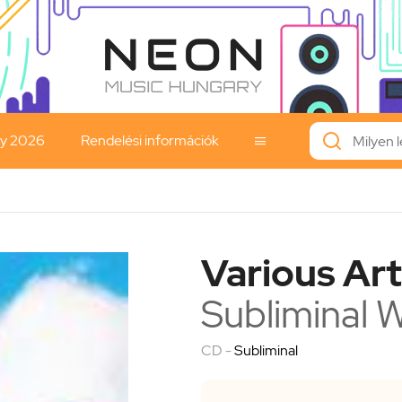
ay 2026
Rendelési információk

Various Art
Subliminal W
CD -
Subliminal