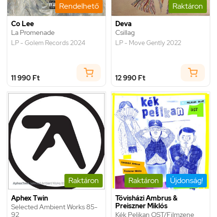
Rendelhető
Raktáron
Co Lee
Deva
La Promenade
Csillag
LP - Golem Records 2024
LP - Move Gently 2022
11 990 Ft
12 990 Ft
Raktáron
Raktáron
Újdonság!
Aphex Twin
Tövisházi Ambrus &
Preiszner Miklós
Selected Ambient Works 85-
92
Kék Pelikan OST/Filmzene