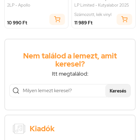
2LP - Apollo
LP Limited - Kutyalabor 2025
Számozott, kék vinyl
10 990 Ft
11 989 Ft
Nem találod a lemezt, amit
keresel?
Itt megtalálod:
Keresés
Kiadók