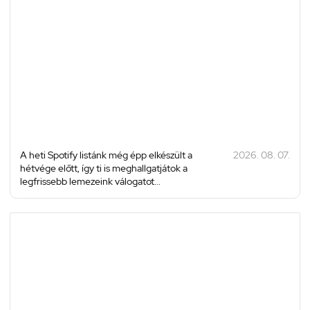
A heti Spotify listánk még épp elkészült a
2026. 08. 07.
hétvége előtt, így ti is meghallgatjátok a
legfrissebb lemezeink válogatot...