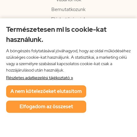
Bemutatkozunk
Elérhetőségeink
Természetesen mi is cookie-kat
Hírlevél
használunk.
Rendelési információk
Impresszum
A böngészés folytatásával jóváhagyod, hogy az oldal működéséhez
szükséges cookie-kat használjunk. A statisztikai, a marketing célú
Vissza a főoldalra
vagy a személyre szabással kapcsolatos cookie-kat csak a
hozzájárulásod után használjuk.
Részletes adatkezelési tájékoztató »
Neon Music Hungary Bt.
A nem kötelezőeket elutasítom
ÁSZF
Adatkezelési tájékoztató
Elfogadom az összeset