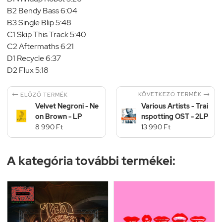
B2 Bendy Bass 6:04
B3 Single Blip 5:48
C1 Skip This Track 5:40
C2 Aftermaths 6:21
D1 Recycle 6:37
D2 Flux 5:18


KÖVETKEZŐ TERMÉK
ELŐZŐ TERMÉK
Velvet Negroni - Ne
Various Artists - Trai
on Brown - LP
nspotting OST - 2LP
8 990 Ft
13 990 Ft
A kategória további termékei: