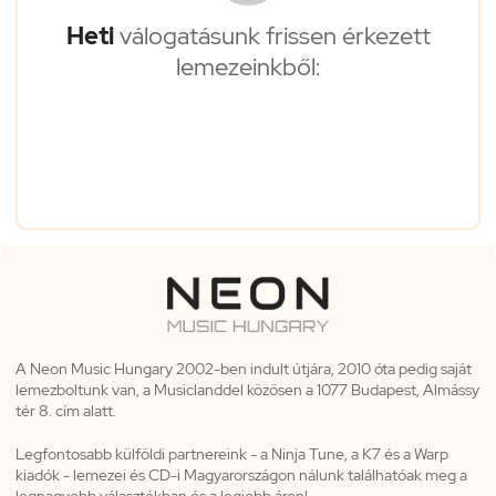
Heti
válogatásunk frissen érkezett
lemezeinkből:
A Neon Music Hungary 2002-ben indult útjára, 2010 óta pedig saját
lemezboltunk van, a Musiclanddel közösen a 1077 Budapest, Almássy
tér 8. cím alatt.
Legfontosabb külföldi partnereink - a Ninja Tune, a K7 és a Warp
kiadók - lemezei és CD-i Magyarországon nálunk találhatóak meg a
legnagyobb választékban és a legjobb áron!