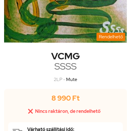
Rendelhető
VCMG
SSSS
2LP -
Mute
8 990 Ft

Nincs raktáron, de rendelhető
Várható szállítási idő: