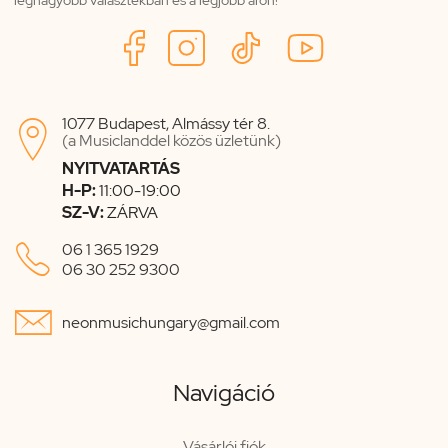
1077 Budapest, Almássy tér 8.

(a Musiclanddel közös üzletünk)
NYITVATARTÁS
H-P:
11:00-19:00
SZ-V:
ZÁRVA

06 1 365 1929
06 30 252 9300

neonmusichungary@gmail.com
Navigáció
Vásárlói fiók