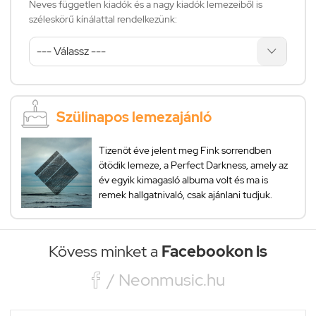
Neves független kiadók és a nagy kiadók lemezeiből is
széleskörű kínálattal rendelkezünk:
Szülinapos lemezajánló
Tizenöt éve jelent meg Fink sorrendben
ötödik lemeze, a Perfect Darkness, amely az
év egyik kimagasló albuma volt és ma is
remek hallgatnivaló, csak ajánlani tudjuk.
Kövess minket a
Facebookon is

/ Neonmusic.hu