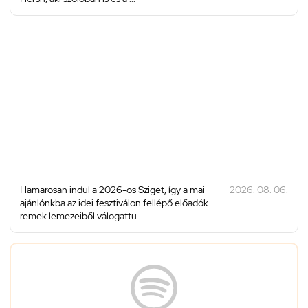
Hamarosan indul a 2026-os Sziget, így a mai
2026. 08. 06.
ajánlónkba az idei fesztiválon fellépő előadók
remek lemezeiből válogattu...