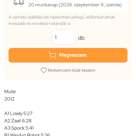
20 munkanap (2026. szeptember 9., szerda)
A várható szállítási idő tájékoztató jellegű, előfordulhatnak
hosszabb és rövidebb határidők is
db
Megveszem
Kedvenceim közé teszem
Mute
2012
A1 Lowly 5:27
A2 Zaat 6:28
A3 Spock 5:41
B1 Windup Robot 5:26