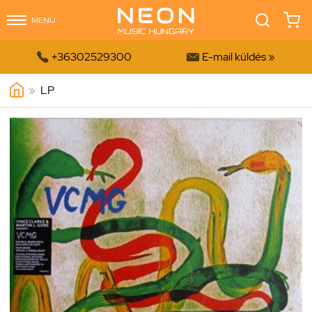
MENÜ


+36302529300
E-mail küldés »
»
LP