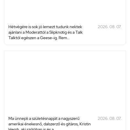
Hétvégére is sok jó lemezt tudunk nektek
2026. 08. 07.
ajánlani a Moderattól a Slipknotig és a Talk
Talktól egészen a Geese-ig. Rem...
Ma ünnepli a születésnapját a nagyszerű
2026. 08. 07.
amerikai énekesnő, dalszerző és gitáros, Kristin
Hersh, aki szólóban is és a ...