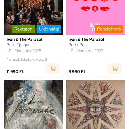
Raktáron
Újdonság!
Rendelhető
Ivan & The Parazol
Ivan & The Parazol
Belle Époque
Budai Pop
LP - Modernial 2025
LP - Modernial 2022
Normál, fekete változat!
11 990 Ft
9 990 Ft