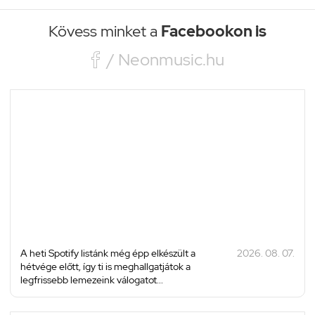
Kövess minket a
Facebookon is

/ Neonmusic.hu
A heti Spotify listánk még épp elkészült a
2026. 08. 07.
hétvége előtt, így ti is meghallgatjátok a
legfrissebb lemezeink válogatot...