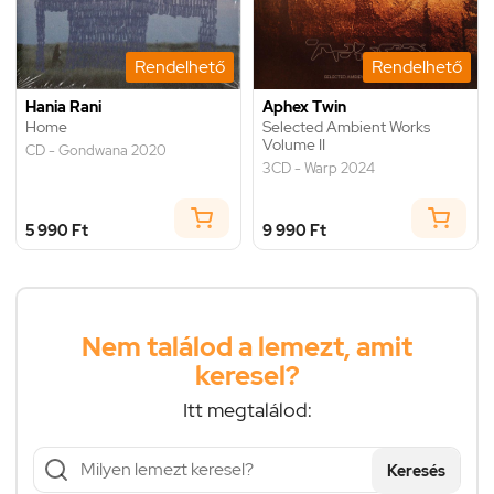
Rendelhető
Rendelhető
Hania Rani
Aphex Twin
Home
Selected Ambient Works
Volume II
CD - Gondwana 2020
3CD - Warp 2024
5 990 Ft
9 990 Ft
Nem találod a lemezt, amit
keresel?
Itt megtalálod:
Keresés