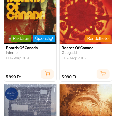
Raktáron
Újdonság!
Rendelhető
Boards Of Canada
Boards Of Canada
Inferno
Geogaddi
CD - Warp 2026
CD - Warp 2002
5 990 Ft
5 990 Ft