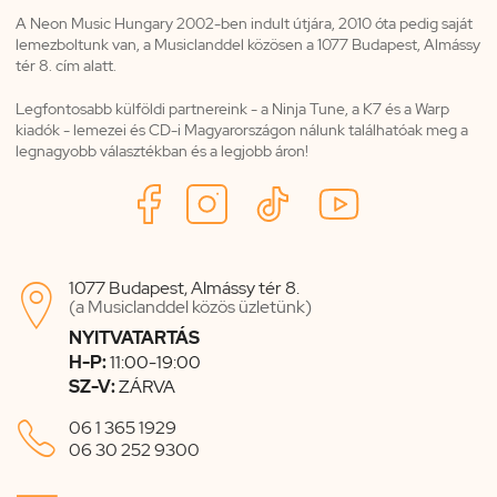
A Neon Music Hungary 2002-ben indult útjára, 2010 óta pedig saját
lemezboltunk van, a Musiclanddel közösen a 1077 Budapest, Almássy
tér 8. cím alatt.
Legfontosabb külföldi partnereink - a Ninja Tune, a K7 és a Warp
kiadók - lemezei és CD-i Magyarországon nálunk találhatóak meg a
legnagyobb választékban és a legjobb áron!
1077 Budapest, Almássy tér 8.

(a Musiclanddel közös üzletünk)
NYITVATARTÁS
H-P:
11:00-19:00
SZ-V:
ZÁRVA

06 1 365 1929
06 30 252 9300