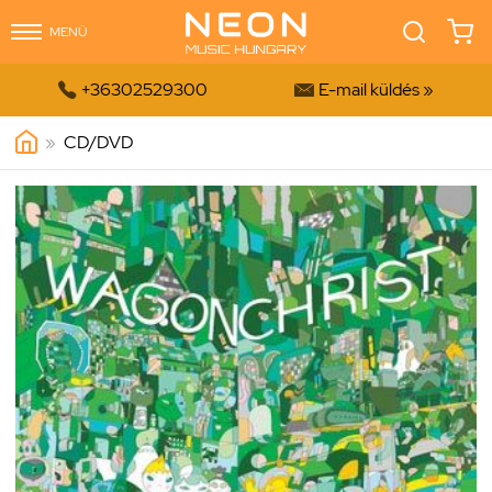
MENÜ


+36302529300
E-mail küldés »
»
CD/DVD