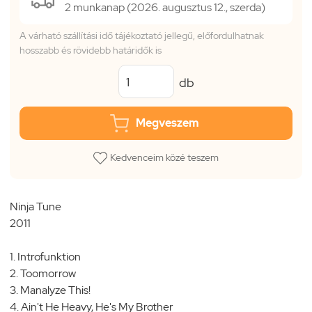
2 munkanap (2026. augusztus 12., szerda)
A várható szállítási idő tájékoztató jellegű, előfordulhatnak
hosszabb és rövidebb határidők is
db
Megveszem
Kedvenceim közé teszem
Ninja Tune
2011
1. Introfunktion
2. Toomorrow
3. Manalyze This!
4. Ain't He Heavy, He's My Brother