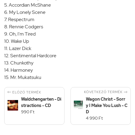
5. Accordian McShane
6. My Lonely Scene
7. Respectrum
8. Rennie Codgers
9. Oh, I'm Tired
10. Wake Up
11. Lazer Dick
12. Sentimental Hardcore
13. Chunkothy
14. Harmoney
15. Mr. Mukatsuku


KÖVETKEZŐ TERMÉK
ELŐZŐ TERMÉK
Waldchengarten - Di
Wagon Christ - Sorr
stractions - CD
y I Make You Lush - C
990 Ft
D
4 990 Ft