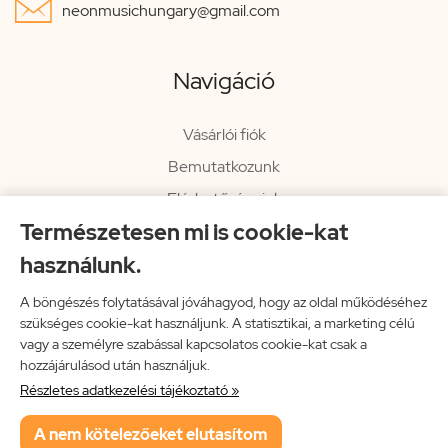

neonmusichungary@gmail.com
Navigáció
Vásárlói fiók
Bemutatkozunk
Elérhetőségeink
Természetesen mi is cookie-kat
Hírlevél
használunk.
Rendelési információk
Impresszum
A böngészés folytatásával jóváhagyod, hogy az oldal működéséhez
szükséges cookie-kat használjunk. A statisztikai, a marketing célú
Vissza a főoldalra
vagy a személyre szabással kapcsolatos cookie-kat csak a
hozzájárulásod után használjuk.
Részletes adatkezelési tájékoztató »
Neon Music Hungary Bt.
A nem kötelezőeket elutasítom
ÁSZF