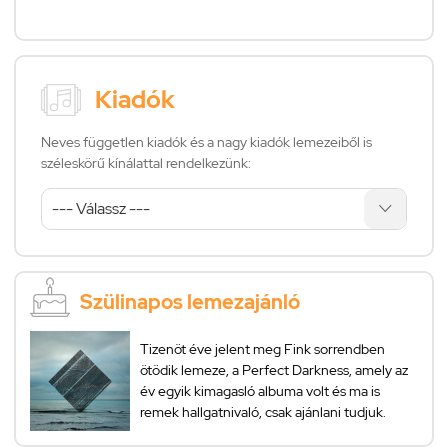
Kiadók
Neves független kiadók és a nagy kiadók lemezeiből is
széleskörű kínálattal rendelkezünk:
Szülinapos lemezajánló
Tizenöt éve jelent meg Fink sorrendben
ötödik lemeze, a Perfect Darkness, amely az
év egyik kimagasló albuma volt és ma is
remek hallgatnivaló, csak ajánlani tudjuk.