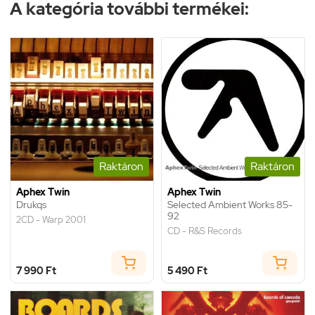
A kategória további termékei:
Raktáron
Raktáron
Aphex Twin
Aphex Twin
Drukqs
Selected Ambient Works 85-
92
2CD - Warp 2001
CD - R&S Records
7 990 Ft
5 490 Ft