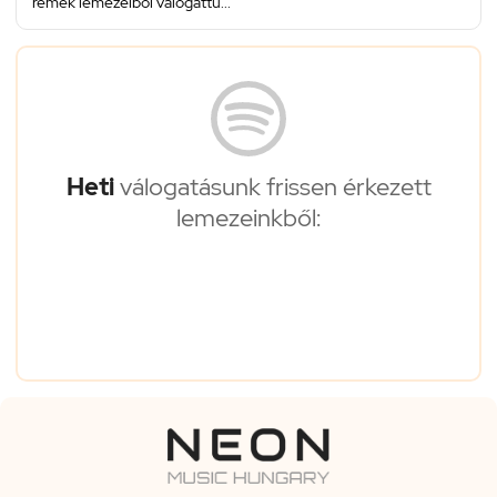
remek lemezeiből válogattu...
Heti
válogatásunk frissen érkezett
lemezeinkből: