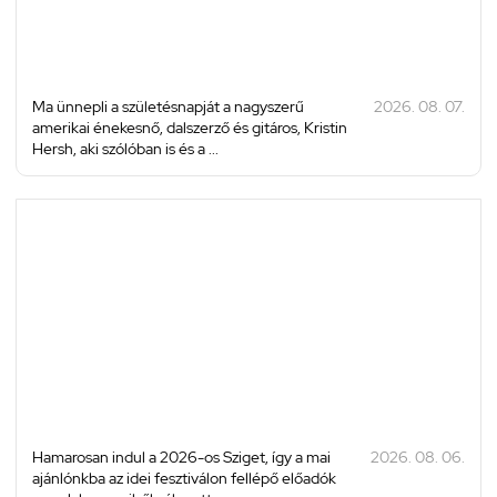
Ma ünnepli a születésnapját a nagyszerű
2026. 08. 07.
amerikai énekesnő, dalszerző és gitáros, Kristin
Hersh, aki szólóban is és a ...
Hamarosan indul a 2026-os Sziget, így a mai
2026. 08. 06.
ajánlónkba az idei fesztiválon fellépő előadók