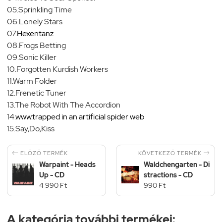
05.Sprinkling Time
06.Lonely Stars
07.
Hexentanz
08.Frogs Betting
09.Sonic Killer
10.Forgotten Kurdish Workers
11.Warm Folder
12.Frenetic Tuner
13.The Robot With The Accordion
14.
www.trapped in an artificial spider web
15.Say,Do,Kiss


KÖVETKEZŐ TERMÉK
ELŐZŐ TERMÉK
Warpaint - Heads
Waldchengarten - Di
Up - CD
stractions - CD
4 990 Ft
990 Ft
A kategória további termékei: