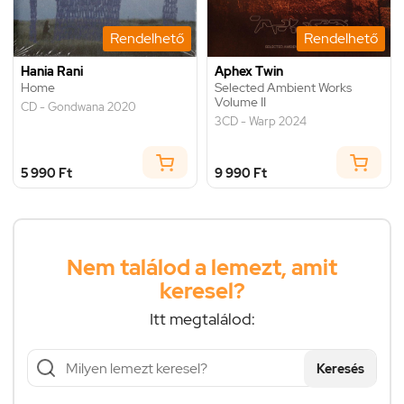
Rendelhető
Rendelhető
Hania Rani
Aphex Twin
Home
Selected Ambient Works
Volume II
CD - Gondwana 2020
3CD - Warp 2024
5 990 Ft
9 990 Ft
Nem találod a lemezt, amit
keresel?
Itt megtalálod:
Keresés