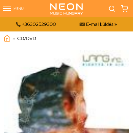
MENÜ


+36302529300
E-mail küldés »
»
CD/DVD