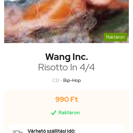
Raktáron
Wang Inc.
Risotto In 4/4
CD -
Bip-Hop
990 Ft

Raktáron
Várható szállítási idő: