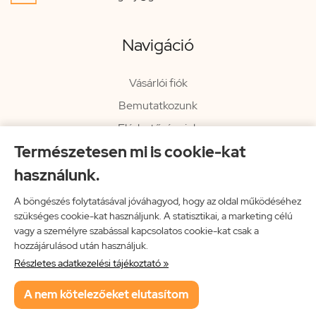
Navigáció
Vásárlói fiók
Bemutatkozunk
Elérhetőségeink
Természetesen mi is cookie-kat
Hírlevél
használunk.
Rendelési információk
Impresszum
A böngészés folytatásával jóváhagyod, hogy az oldal működéséhez
szükséges cookie-kat használjunk. A statisztikai, a marketing célú
Vissza a főoldalra
vagy a személyre szabással kapcsolatos cookie-kat csak a
hozzájárulásod után használjuk.
Részletes adatkezelési tájékoztató »
Neon Music Hungary Bt.
A nem kötelezőeket elutasítom
ÁSZF
Adatkezelési tájékoztató