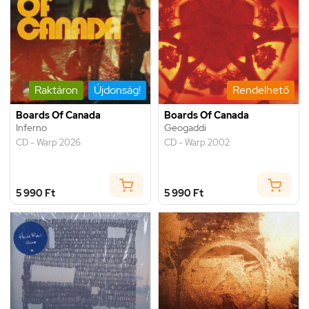
Raktáron
Újdonság!
Rendelhető
Boards Of Canada
Boards Of Canada
Inferno
Geogaddi
CD - Warp 2026
CD - Warp 2002
5 990 Ft
5 990 Ft