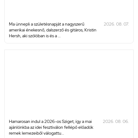
Ma ünnepli a születésnapját a nagyszerű
2026. 08. 07.
amerikai énekesnő, dalszerző és gitáros, Kristin
Hersh, aki szólóban is és a ...
Hamarosan indul a 2026-os Sziget, így a mai
2026. 08. 06.
ajánlónkba az idei fesztiválon fellépő előadók
remek lemezeiből válogattu...