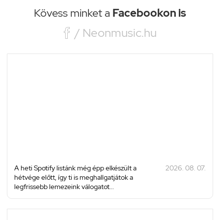
Kövess minket a
Facebookon is

/ Neonmusic.hu
A heti Spotify listánk még épp elkészült a
2026. 08. 07.
hétvége előtt, így ti is meghallgatjátok a
legfrissebb lemezeink válogatot...