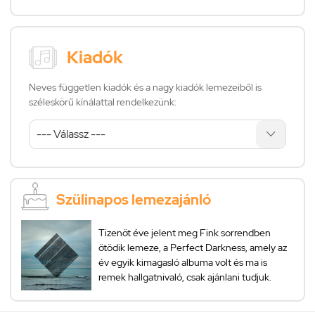
Kiadók
Neves független kiadók és a nagy kiadók lemezeiből is
széleskörű kínálattal rendelkezünk:
Szülinapos lemezajánló
Tizenöt éve jelent meg Fink sorrendben
ötödik lemeze, a Perfect Darkness, amely az
év egyik kimagasló albuma volt és ma is
remek hallgatnivaló, csak ajánlani tudjuk.