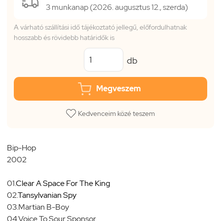
3 munkanap (2026. augusztus 12., szerda)
A várható szállítási idő tájékoztató jellegű, előfordulhatnak
hosszabb és rövidebb határidők is
db
Megveszem
Kedvenceim közé teszem
Bip-Hop
2002
01.
Clear A Space For The King
02.
Tansylvanian Spy
03.Martian B-Boy
04.Voice To Sour Sponsor