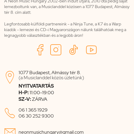
A Neon Music Hungary 2002-ben indult útjára, 2010 óta pedig saját
lemezboltunk van, a Musiclanddel közösen a 1077 Budapest, Almássy
tér 8. cím alatt.
Legfontosabb külföldi partnereink - a Ninja Tune, a K7 és a Warp
kiadók - lemezei és CD-i Magyarországon nálunk találhatóak meg a
legnagyobb választékban és a legjobb áron!
1077 Budapest, Almássy tér 8.

(a Musiclanddel közös üzletünk)
NYITVATARTÁS
H-P:
11:00-19:00
SZ-V:
ZÁRVA

06 1 365 1929
06 30 252 9300

neonmusichungary@gmail.com