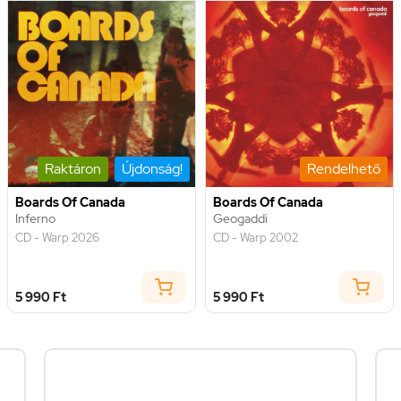
Raktáron
Újdonság!
Rendelhető
Boards Of Canada
Boards Of Canada
Inferno
Geogaddi
CD - Warp 2026
CD - Warp 2002
5 990 Ft
5 990 Ft