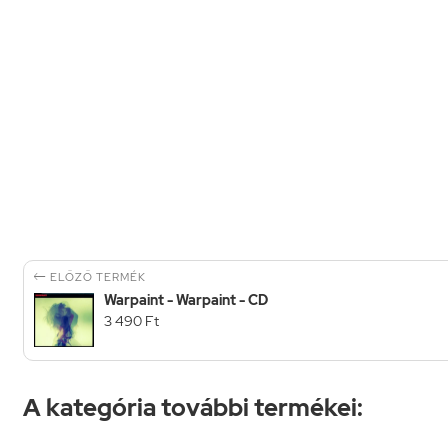

ELŐZŐ TERMÉK
Warpaint - Warpaint - CD
3 490 Ft
A kategória további termékei: