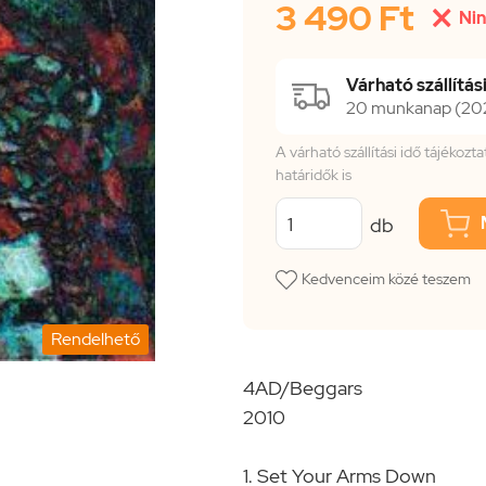
3 490 Ft

Nin
Várható szállítási
20 munkanap (2026
A várható szállítási idő tájékoz
határidők is
db
Kedvenceim közé teszem
Rendelhető
4AD/Beggars
2010
1. Set Your Arms Down