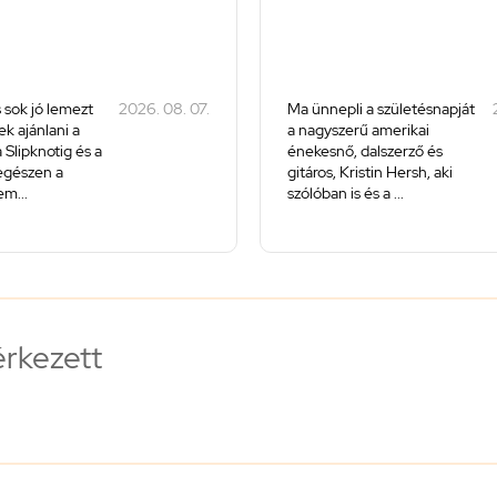
 sok jó lemezt
2026. 08. 07.
Ma ünnepli a születésnapját
k ajánlani a
a nagyszerű amerikai
 Slipknotig és a
énekesnő, dalszerző és
 egészen a
gitáros, Kristin Hersh, aki
m...
szólóban is és a ...
érkezett