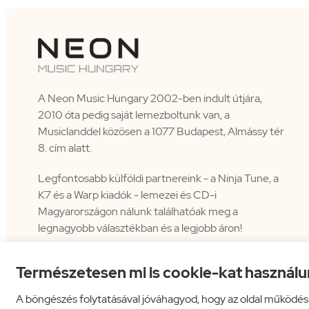
A Neon Music Hungary 2002-ben indult útjára,
2010 óta pedig saját lemezboltunk van, a
Musiclanddel közösen a 1077 Budapest, Almássy tér
8. cím alatt.
Legfontosabb külföldi partnereink - a Ninja Tune, a
K7 és a Warp kiadók - lemezei és CD-i
Magyarországon nálunk találhatóak meg a
legnagyobb választékban és a legjobb áron!
Természetesen mi is cookie-kat használu
A böngészés folytatásával jóváhagyod, hogy az oldal működés