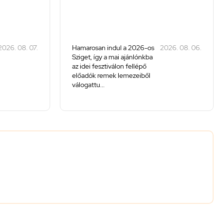
2026. 08. 07.
Hamarosan indul a 2026-os
2026. 08. 06.
Sziget, így a mai ajánlónkba
az idei fesztiválon fellépő
előadók remek lemezeiből
válogattu...