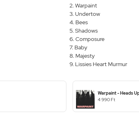
2. Warpaint
3. Undertow
4. Bees
5. Shadows
6. Composure
7. Baby
8. Majesty
9. Lissies Heart Murmur
Warpaint - Heads Up
4 990 Ft