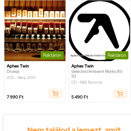
Raktáron
Raktáron
Aphex Twin
Aphex Twin
Drukqs
Selected Ambient Works 85-
92
2CD - Warp 2001
CD - R&S Records
7 990 Ft
5 490 Ft
Nem találod a lemezt, amit