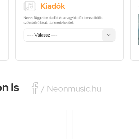
Kiadók
Neves független kiadók és a nagy kiadók lemezeiből is
széleskörű kínálattal rendelkezünk:
n is

/ Neonmusic.hu