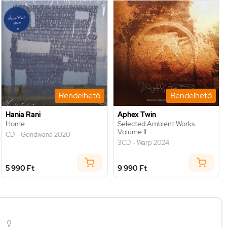
Rendelhető
Rendelhető
Hania Rani
Aphex Twin
Home
Selected Ambient Works
Volume II
CD - Gondwana 2020
3CD - Warp 2024
5 990 Ft
9 990 Ft