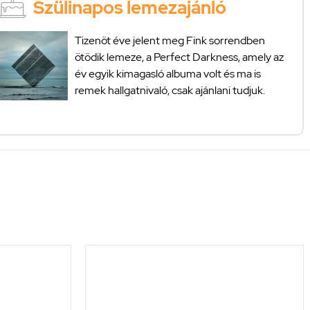
Szülinapos lemezajánló
Tizenöt éve jelent meg Fink sorrendben
ötödik lemeze, a Perfect Darkness, amely az
év egyik kimagasló albuma volt és ma is
remek hallgatnivaló, csak ajánlani tudjuk.