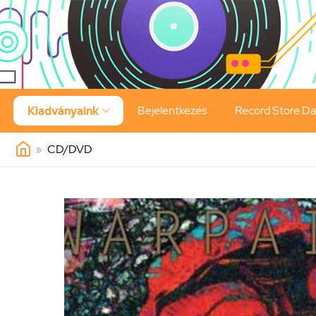
Bejelentkezés
Record Store D
Kiadványaink

»
CD/DVD