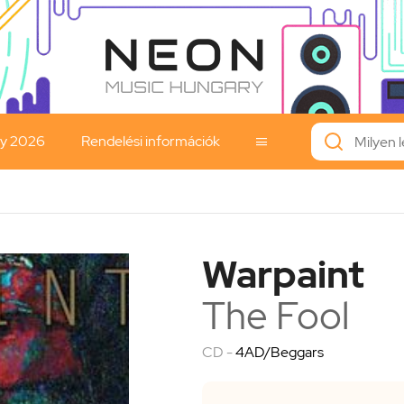
ay 2026
Rendelési információk

Warpaint
The Fool
CD -
4AD/Beggars