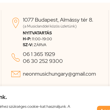
1077 Budapest, Almássy tér 8.

(a Musiclanddel közös üzletünk)
NYITVATARTÁS
H-P:
11:00-19:00
SZ-V:
ZÁRVA
06 1 365 1929

06 30 252 9300

neonmusichungary@gmail.com
nk.
éhez szükséges cookie-kat használjunk. A