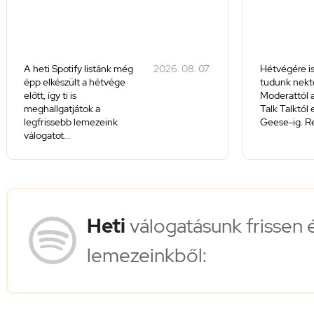
A heti Spotify listánk még
2026. 08. 07.
Hétvégére is
épp elkészült a hétvége
tudunk nekte
előtt, így ti is
Moderattól a
meghallgatjátok a
Talk Talktól
legfrissebb lemezeink
Geese-ig. Re
válogatot...
Heti
válogatásunk frissen 
lemezeinkből: