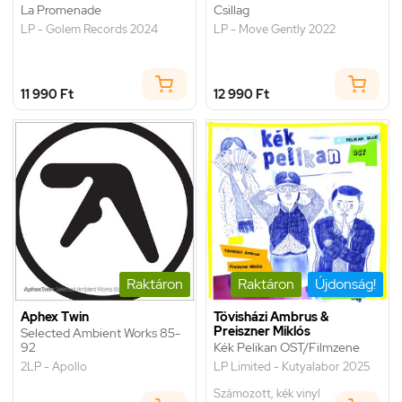
La Promenade
Csillag
LP - Golem Records 2024
LP - Move Gently 2022
11 990 Ft
12 990 Ft
Raktáron
Raktáron
Újdonság!
Aphex Twin
Tövisházi Ambrus &
Preiszner Miklós
Selected Ambient Works 85-
92
Kék Pelikan OST/Filmzene
2LP - Apollo
LP Limited - Kutyalabor 2025
Számozott, kék vinyl