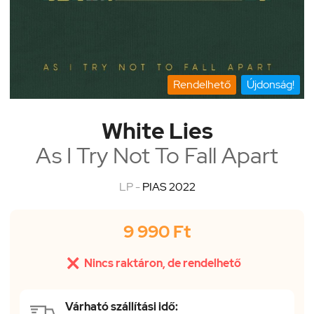
Rendelhető
Újdonság!
White Lies
As I Try Not To Fall Apart
LP -
PIAS 2022
9 990 Ft

Nincs raktáron, de rendelhető
Várható szállítási idő: