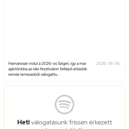
Hamarosan indul a 2026-os Sziget, így a mai
2026. 08. 06.
ajánlónkba az idei fesztiválon fellépő előadók
remek lemezeiből válogattu...
Heti
válogatásunk frissen érkezett