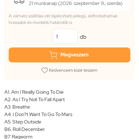
21 munkanap (2026. szeptember 9., szerda)
A várható szállítási idő tájékoztató jellegű, előfordulhatnak
hosszabb és rövidebb határidők is
db
Megveszem
Kedvenceim közé teszem
A1. Am I Really Going To Die
A2. As I Try Not To Fall Apart
A3. Breathe
A4. I Don?t Want To Go To Mars
A5. Step Outside
B6. Roll December
B7. Ragworm