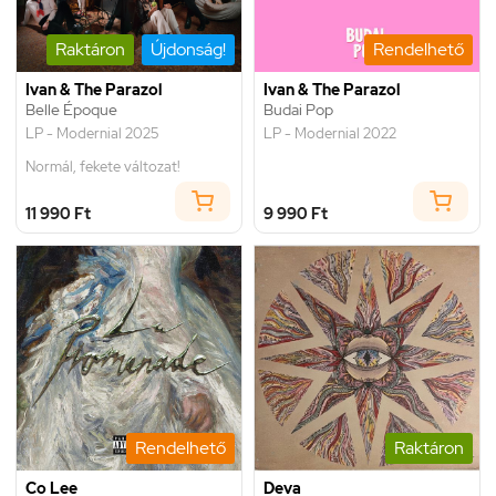
Raktáron
Újdonság!
Rendelhető
Ivan & The Parazol
Ivan & The Parazol
Belle Époque
Budai Pop
LP - Modernial 2025
LP - Modernial 2022
Normál, fekete változat!
11 990 Ft
9 990 Ft
Rendelhető
Raktáron
Co Lee
Deva