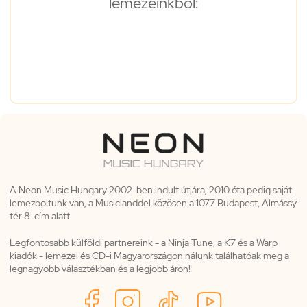
lemezeinkből:
A Neon Music Hungary 2002-ben indult útjára, 2010 óta pedig saját
lemezboltunk van, a Musiclanddel közösen a 1077 Budapest, Almássy
tér 8. cím alatt.
Legfontosabb külföldi partnereink - a Ninja Tune, a K7 és a Warp
kiadók - lemezei és CD-i Magyarországon nálunk találhatóak meg a
legnagyobb választékban és a legjobb áron!