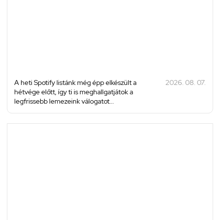
A heti Spotify listánk még épp elkészült a
2026. 08. 07.
hétvége előtt, így ti is meghallgatjátok a
legfrissebb lemezeink válogatot...