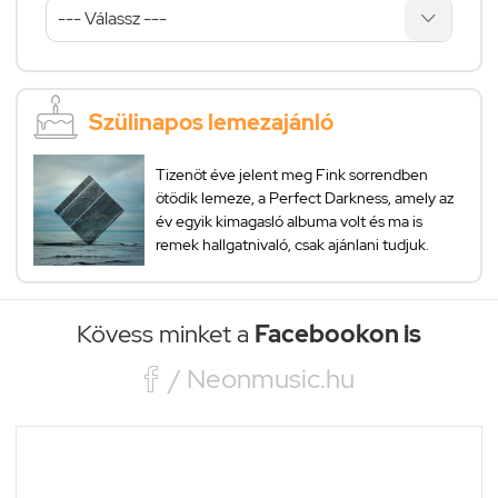
Szülinapos lemezajánló
Tizenöt éve jelent meg Fink sorrendben
ötödik lemeze, a Perfect Darkness, amely az
év egyik kimagasló albuma volt és ma is
remek hallgatnivaló, csak ajánlani tudjuk.
Kövess minket a
Facebookon is

/ Neonmusic.hu