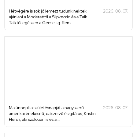
Hétvégére is sok jó lemezt tudunk nektek
2026. 08. 07.
ajánlani a Moderattól a Slipknotig és a Talk
Talktól egészen a Geese-ig. Rem...
Ma ünnepli a születésnapját a nagyszerű
2026. 08. 07.
amerikai énekesnő, dalszerző és gitáros, Kristin
Hersh, aki szólóban is és a ...