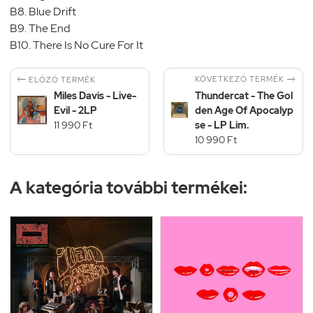
B8. Blue Drift
B9. The End
B10. There Is No Cure For It


KÖVETKEZŐ TERMÉK
ELŐZŐ TERMÉK
Miles Davis - Live-
Thundercat - The Gol
Evil - 2LP
den Age Of Apocalyp
11 990 Ft
se - LP Lim.
10 990 Ft
A kategória további termékei: