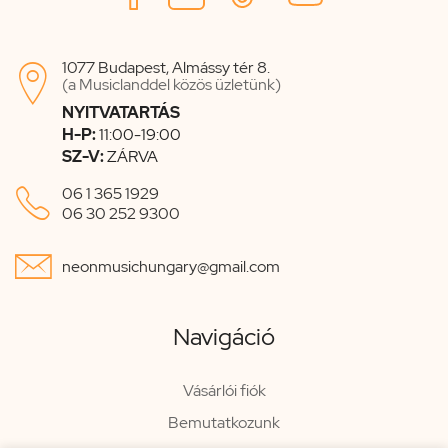
1077 Budapest, Almássy tér 8.

(a Musiclanddel közös üzletünk)
NYITVATARTÁS
H-P:
11:00-19:00
SZ-V:
ZÁRVA

06 1 365 1929
06 30 252 9300

neonmusichungary@gmail.com
Navigáció
Vásárlói fiók
Bemutatkozunk