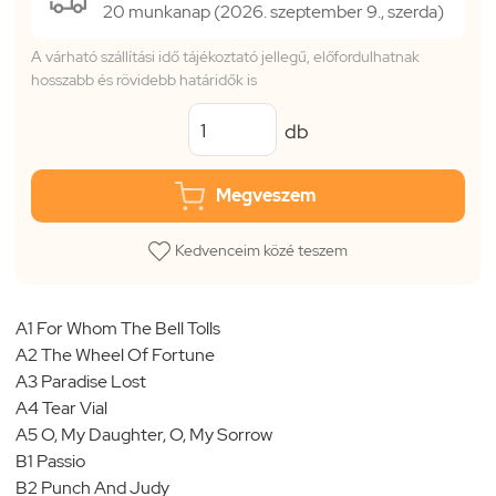
20 munkanap (2026. szeptember 9., szerda)
A várható szállítási idő tájékoztató jellegű, előfordulhatnak
hosszabb és rövidebb határidők is
db
Megveszem
Kedvenceim közé teszem
A1 For Whom The Bell Tolls
A2 The Wheel Of Fortune
A3 Paradise Lost
A4 Tear Vial
A5 O, My Daughter, O, My Sorrow
B1 Passio
B2 Punch And Judy