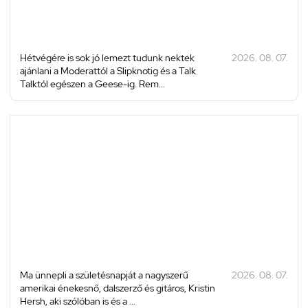
Hétvégére is sok jó lemezt tudunk nektek
2026. 08. 07.
ajánlani a Moderattól a Slipknotig és a Talk
Talktól egészen a Geese-ig. Rem...
Ma ünnepli a születésnapját a nagyszerű
2026. 08. 07.
amerikai énekesnő, dalszerző és gitáros, Kristin
Hersh, aki szólóban is és a ...