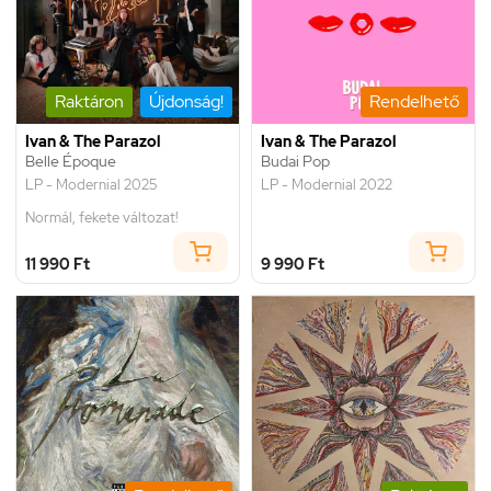
Raktáron
Újdonság!
Rendelhető
Ivan & The Parazol
Ivan & The Parazol
Belle Époque
Budai Pop
LP - Modernial 2025
LP - Modernial 2022
Normál, fekete változat!
11 990 Ft
9 990 Ft