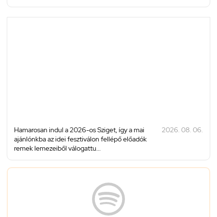
Hamarosan indul a 2026-os Sziget, így a mai
2026. 08. 06.
ajánlónkba az idei fesztiválon fellépő előadók
remek lemezeiből válogattu...