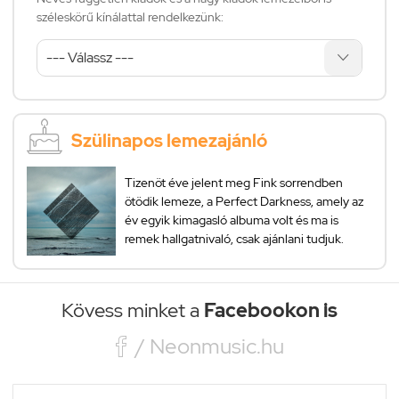
széleskörű kínálattal rendelkezünk:
Szülinapos lemezajánló
Tizenöt éve jelent meg Fink sorrendben
ötödik lemeze, a Perfect Darkness, amely az
év egyik kimagasló albuma volt és ma is
remek hallgatnivaló, csak ajánlani tudjuk.
Kövess minket a
Facebookon is

/ Neonmusic.hu