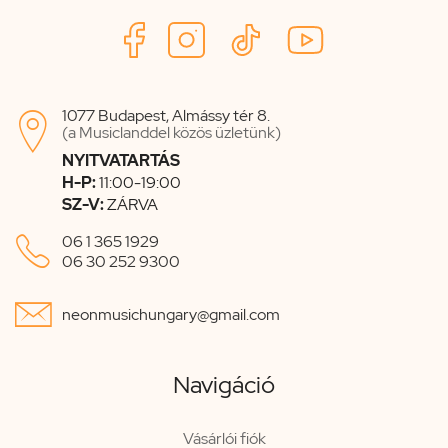
1077 Budapest, Almássy tér 8.

(a Musiclanddel közös üzletünk)
NYITVATARTÁS
H-P:
11:00-19:00
SZ-V:
ZÁRVA

06 1 365 1929
06 30 252 9300

neonmusichungary@gmail.com
Navigáció
Vásárlói fiók