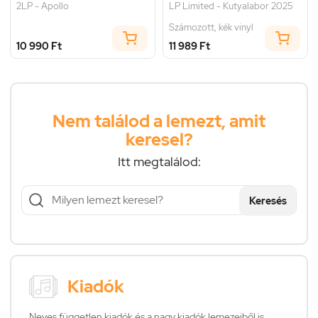
2LP - Apollo
LP Limited - Kutyalabor 2025
Számozott, kék vinyl
10 990 Ft
11 989 Ft
Nem találod a lemezt, amit
keresel?
Itt megtalálod:
Keresés
Kiadók
Neves független kiadók és a nagy kiadók lemezeiből is