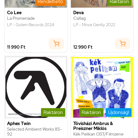
Rendelhető
Raktáron
Co Lee
Deva
La Promenade
Csillag
LP - Golem Records 2024
LP - Move Gently 2022
11 990 Ft
12 990 Ft
Raktáron
Raktáron
Újdonság!
Aphex Twin
Tövisházi Ambrus &
Preiszner Miklós
Selected Ambient Works 85-
92
Kék Pelikan OST/Filmzene