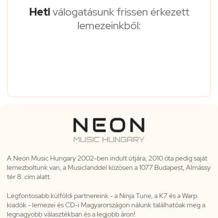
Heti
válogatásunk frissen érkezett
lemezeinkből:
A Neon Music Hungary 2002-ben indult útjára, 2010 óta pedig saját
lemezboltunk van, a Musiclanddel közösen a 1077 Budapest, Almássy
tér 8. cím alatt.
Legfontosabb külföldi partnereink - a Ninja Tune, a K7 és a Warp
kiadók - lemezei és CD-i Magyarországon nálunk találhatóak meg a
legnagyobb választékban és a legjobb áron!