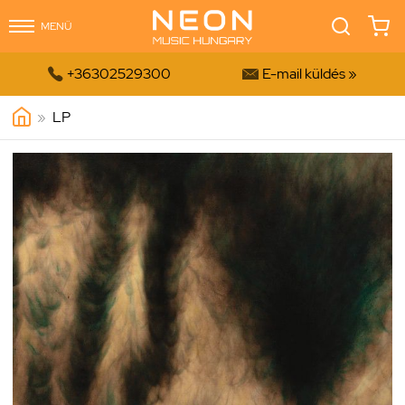
MENÜ


+36302529300
E-mail küldés »
»
LP