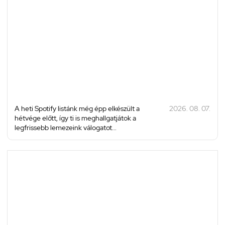
A heti Spotify listánk még épp elkészült a
2026. 08. 07.
hétvége előtt, így ti is meghallgatjátok a
legfrissebb lemezeink válogatot...