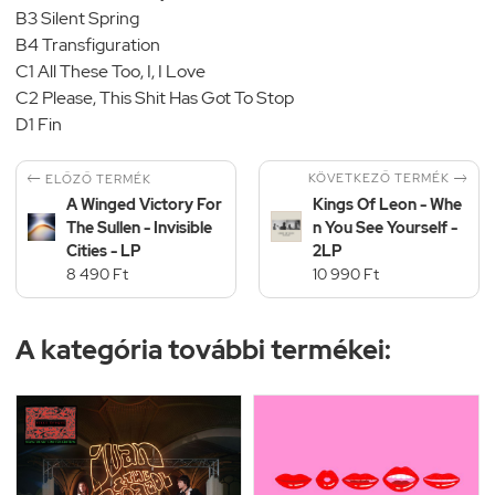
B3 Silent Spring
B4 Transfiguration
C1 All These Too, I, I Love
C2 Please, This Shit Has Got To Stop
D1 Fin


KÖVETKEZŐ TERMÉK
ELŐZŐ TERMÉK
A Winged Victory For
Kings Of Leon - Whe
The Sullen - Invisible
n You See Yourself -
Cities - LP
2LP
8 490 Ft
10 990 Ft
A kategória további termékei: