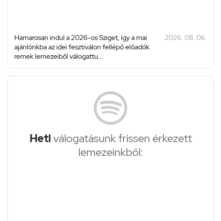
Hamarosan indul a 2026-os Sziget, így a mai
2026. 08. 06.
ajánlónkba az idei fesztiválon fellépő előadók
remek lemezeiből válogattu...
Heti
válogatásunk frissen érkezett
lemezeinkből: