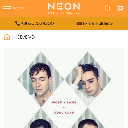
MENÜ


+36302529300
E-mail küldés »
»
CD/DVD