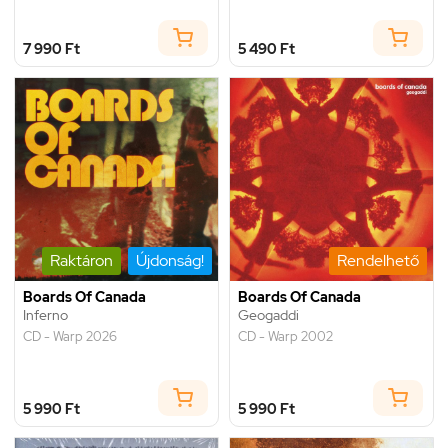
7 990 Ft
5 490 Ft
Raktáron
Újdonság!
Rendelhető
Boards Of Canada
Boards Of Canada
Inferno
Geogaddi
CD - Warp 2026
CD - Warp 2002
5 990 Ft
5 990 Ft