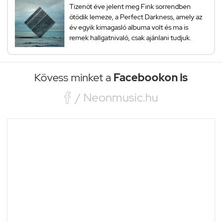
Tizenöt éve jelent meg Fink sorrendben
ötödik lemeze, a Perfect Darkness, amely az
év egyik kimagasló albuma volt és ma is
remek hallgatnivaló, csak ajánlani tudjuk.
Kövess minket a
Facebookon is

/ Neonmusic.hu