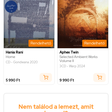
Rendelhető
Rendelhető
Hania Rani
Aphex Twin
Home
Selected Ambient Works
Volume II
CD - Gondwana 2020
3CD - Warp 2024
5 990 Ft
9 990 Ft
Nem találod a lemezt, amit