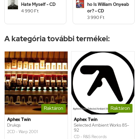
Hate Myself - CD
ho Is William Onyeab
4 990 Ft
or? - CD
3 990 Ft
A kategória további termékei:
Raktáron
Raktáron
Aphex Twin
Aphex Twin
Drukqs
Selected Ambient Works 85-
92
2CD - Warp 2001
CD - R&S Records