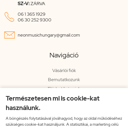
SZ-V:
ZÁRVA

06 1 365 1929
06 30 252 9300

neonmusichungary@gmail.com
Navigáció
Vásárlói fiók
Bemutatkozunk
Elérhetőségeink
Természetesen mi is cookie-kat
Hírlevél
használunk.
Rendelési információk
Impresszum
A böngészés folytatásával jóváhagyod, hogy az oldal működéséhez
szükséges cookie-kat használjunk. A statisztikai, a marketing célú
Vissza a főoldalra