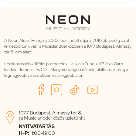
A Neon Music Hungary 2002-ben indult útjára, 2010 óta pedig saját
lemezboltunk van, a Musiclanddel közösen a 1077 Budapest, Almássy
tér 8. cím alatt.
Legfontosabb külföldi partnereink - a Ninja Tune, a K7 és a Warp
kiadók - lemezei és CD-i Magyarországon nálunk találhatóak meg a
legnagyobb választékban és a legjobb áron!
1077 Budapest, Almássy tér 8.

(a Musiclanddel közös üzletünk)
NYITVATARTÁS
H-P:
11:00-19:00