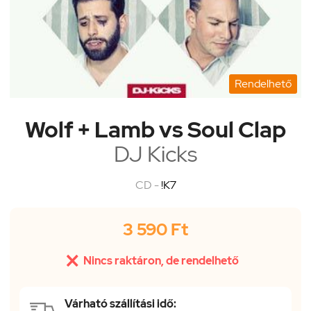
Rendelhető
Wolf + Lamb vs Soul Clap
DJ Kicks
CD -
!K7
3 590 Ft

Nincs raktáron, de rendelhető
Várható szállítási idő: