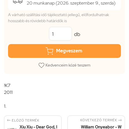
20 munkanap (2026. szeptember 9., szerda)
A várható szállítási idő tájékoztató jellegű, előfordulhatnak
hosszabb és rövidebb határidők is
db
Megveszem
Kedvenceim közé teszem
!K7
2011
1.


KÖVETKEZŐ TERMÉK
ELŐZŐ TERMÉK
Xiu Xiu - Dear God, I
William Onyeabor - W