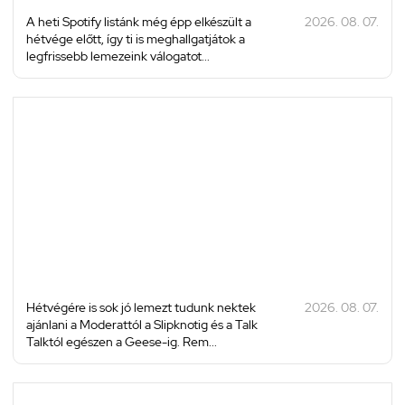
A heti Spotify listánk még épp elkészült a
2026. 08. 07.
hétvége előtt, így ti is meghallgatjátok a
legfrissebb lemezeink válogatot...
Hétvégére is sok jó lemezt tudunk nektek
2026. 08. 07.
ajánlani a Moderattól a Slipknotig és a Talk
Talktól egészen a Geese-ig. Rem...