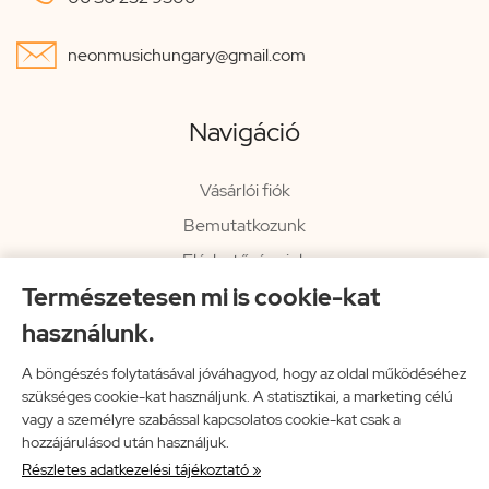

neonmusichungary@gmail.com
Navigáció
Vásárlói fiók
Bemutatkozunk
Elérhetőségeink
Természetesen mi is cookie-kat
Hírlevél
használunk.
Rendelési információk
Impresszum
A böngészés folytatásával jóváhagyod, hogy az oldal működéséhez
szükséges cookie-kat használjunk. A statisztikai, a marketing célú
Vissza a főoldalra
vagy a személyre szabással kapcsolatos cookie-kat csak a
hozzájárulásod után használjuk.
Részletes adatkezelési tájékoztató »