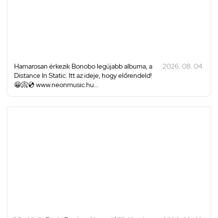
Hamarosan érkezik Bonobo legújabb albuma, a
2026. 08. 04.
Distance In Static. Itt az ideje, hogy előrendeld!
😀📀💿 www.neonmusic.hu...