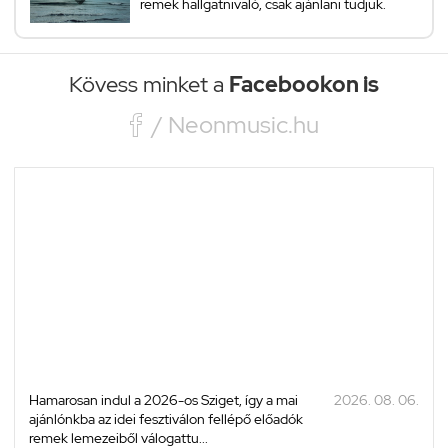
remek hallgatnivaló, csak ajánlani tudjuk.
Kövess minket a
Facebookon is

/ Neonmusic.hu
Hamarosan indul a 2026-os Sziget, így a mai
2026. 08. 06.
ajánlónkba az idei fesztiválon fellépő előadók
remek lemezeiből válogattu...