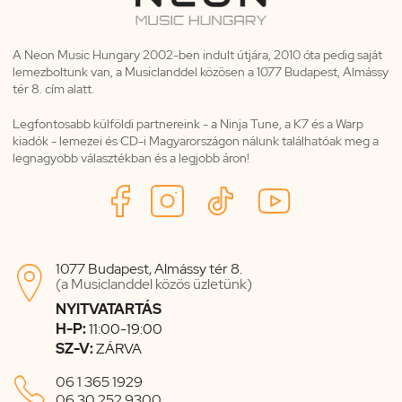
A Neon Music Hungary 2002-ben indult útjára, 2010 óta pedig saját
lemezboltunk van, a Musiclanddel közösen a 1077 Budapest, Almássy
tér 8. cím alatt.
Legfontosabb külföldi partnereink - a Ninja Tune, a K7 és a Warp
kiadók - lemezei és CD-i Magyarországon nálunk találhatóak meg a
legnagyobb választékban és a legjobb áron!
1077 Budapest, Almássy tér 8.

(a Musiclanddel közös üzletünk)
NYITVATARTÁS
H-P:
11:00-19:00
SZ-V:
ZÁRVA

06 1 365 1929
06 30 252 9300