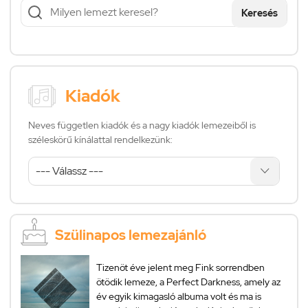
Keresés
Kiadók
Neves független kiadók és a nagy kiadók lemezeiből is
széleskörű kínálattal rendelkezünk:
Szülinapos lemezajánló
Tizenöt éve jelent meg Fink sorrendben
ötödik lemeze, a Perfect Darkness, amely az
év egyik kimagasló albuma volt és ma is