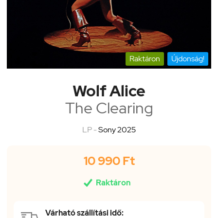
Raktáron
Újdonság!
Wolf Alice
The Clearing
LP -
Sony 2025
10 990 Ft

Raktáron
Várható szállítási idő: