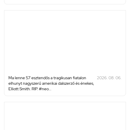
Ma lenne 57 esztendős a tragikusan fiatalon
2026. 08. 06.
elhunyt nagyszerű amerikai dalszerző és énekes,
Elliott Smith. RIP. #neo...