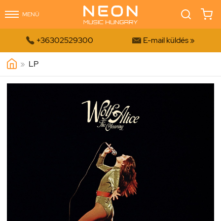
MENÜ


+36302529300
E-mail küldés »
»
LP