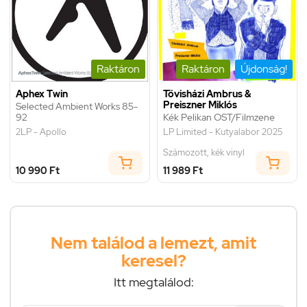
Raktáron
Raktáron
Újdonság!
Aphex Twin
Tövisházi Ambrus &
Preiszner Miklós
Selected Ambient Works 85-
92
Kék Pelikan OST/Filmzene
2LP - Apollo
LP Limited - Kutyalabor 2025
Számozott, kék vinyl
10 990 Ft
11 989 Ft
Nem találod a lemezt, amit
keresel?
Itt megtalálod: