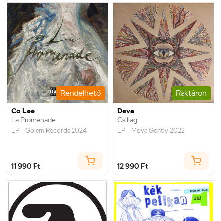
Rendelhető
Raktáron
Co Lee
Deva
La Promenade
Csillag
LP - Golem Records 2024
LP - Move Gently 2022
11 990 Ft
12 990 Ft