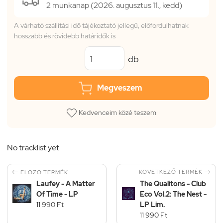
2 munkanap (2026. augusztus 11., kedd)
A várható szállítási idő tájékoztató jellegű, előfordulhatnak
hosszabb és rövidebb határidők is
db
Megveszem
Kedvenceim közé teszem
No tracklist yet


KÖVETKEZŐ TERMÉK
ELŐZŐ TERMÉK
Laufey - A Matter
The Qualitons - Club
Of Time - LP
Eco Vol.2: The Nest -
11 990 Ft
LP Lim.
11 990 Ft