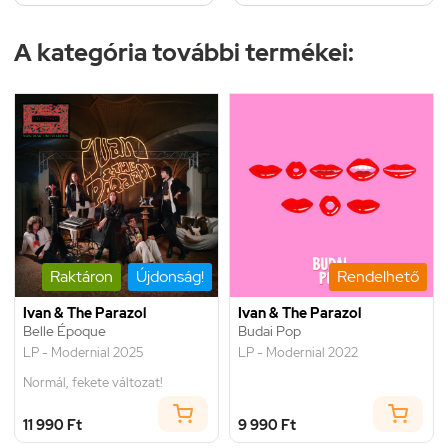
A kategória további termékei:
Raktáron
Újdonság!
Rendelhető
Ivan & The Parazol
Ivan & The Parazol
Belle Époque
Budai Pop
LP - Modernial 2025
LP - Modernial 2022
Normál, fekete változat!
11 990 Ft
9 990 Ft